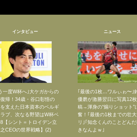
インタビュー
ニュース
う一度W杯へ｣大ケガからの
｢最後の1枚…ワルぃゎ〜｣
復帰！34歳・谷口彰悟の
優磨が激勝翌日に写真12
跡を支えた日本資本のベルギ
稿→渾身の“煽りショット”
クラブ、次なる野望はW杯ベ
奮！｢最後の1枚までの壮
8【シント＝トロイデン立
リ｣｢知念くんのことどん
之CEOの世界戦略】(2)
きなんよｗ｣