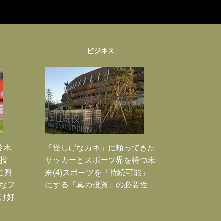
ビジネス
鈴木
「怪しげなカネ」に頼ってきた
枚投
サッカーとスポーツ界を待つ未
に興
来(4)スポーツを「持続可能」
大なフ
にする「真の投資」の必要性
だけ好