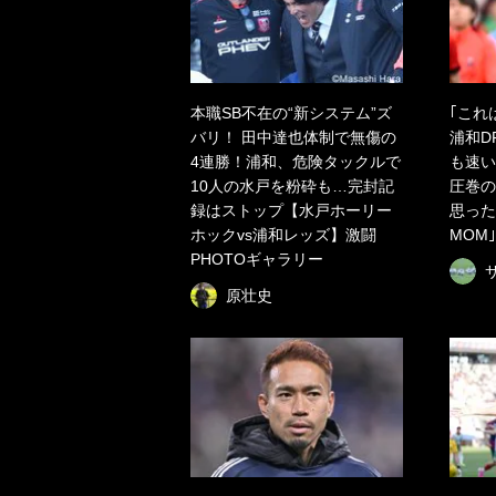
本職SB不在の“新システム”ズ
｢これ
バリ！ 田中達也体制で無傷の
浦和D
4連勝！浦和、危険タックルで
も速い
10人の水戸を粉砕も…完封記
圧巻の
録はストップ【水戸ホーリー
思った
ホックvs浦和レッズ】激闘
MOM｣
PHOTOギャラリー
原壮史