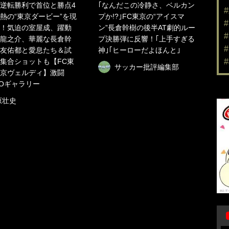
逆転勝利で首位と勝点4
｢なんだこの冷静さ、ベルカン
熱の“東京ダービー”を現
プか!?｣FC東京の“アイスマ
！気迫の室屋成、躍動
ン”長倉幹樹の後半AT劇的ルー
龍之介、華麗な長倉幹
プ決勝弾に反響！｢上手すぎる
友佑都と愛息たち＆試
神｣｢ヒーローだよほんと｣
集合ショットも【FC東
サッカー批評編集部
東京ヴェルディ】激闘
TOギャラリー
原壮史