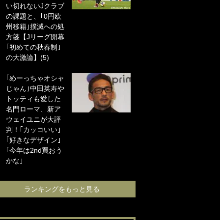
い切れないJクラブ
に“ポケカ”をプレゼ
の課題と、｢0円欧
ント！｢薫の笑顔見
州移籍｣撲滅への処
れてよかった｣｢大
方箋【Jリーグ開幕
喜びのリュテル可
｢初めての秋春制｣
愛すぎ｣
の大激論】(5)
浦和と千葉の首を
｢めーっちゃオシャ
かしげる主力放
じゃん｣中田英寿や
出、柏リカルドの
トッティも愛した
下で新加入2人が化
名門ローマ、新ア
ける！Jリーグに必
ウェイユニが大評
要な外国人選手は
判！｢カッコいい｣
【Jリーグ開幕｢初
｢好きなデザイン｣
めての秋春制｣の大
｢今年は2nd買おう
激論】(4)
かな｣
ランキングをも
ランキングをもっと見る