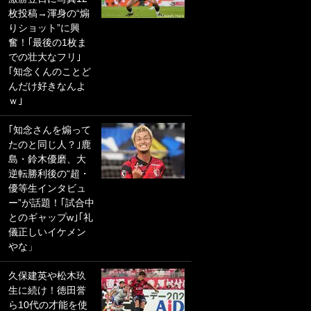
枚投稿→渾身の“煽
PKにイタリア代表
りショット”に興
GKも成す術なし！
奮！｢最後の1枚ま
｢ノーチャンスすぎ
での壮大なフリ｣
るわ｣｢綺世のPKの
｢知念くんのことど
上手さは世界屈指
んだけ好きなんよ
かも｣
ｗ｣
｢また敬斗が魚に
｢知念さんを煽って
笑｣菅原由勢がW杯
たのと同じ人？｣鹿
戦士の夏休み秘蔵
島・鈴木優磨、大
ショット公開！ 川
逆転勝利後の“超・
口春奈と結婚のモ
優等生インタビュ
テ男も登場で｢写真
ー”が話題！｢試合中
全部楽しそう｣｢タ
とのギャップw｣｢礼
ケの水中かわいす
儀正しいイケメン
ぎる」
やな」
｢お土産最高すぎ
久保建英や松木玖
笑｣｢どうやって入
生に続け！徳田誉
手？｣ブライトン帰
ら10代の才能を使
還の三笘薫、同僚