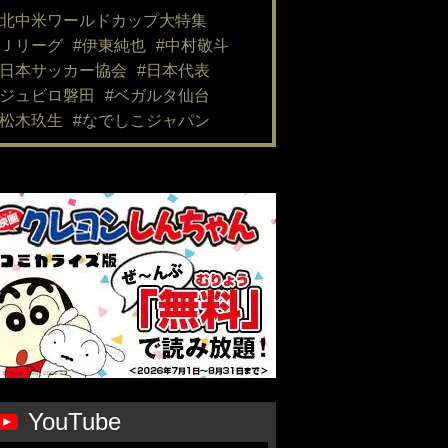
#北中米ワールドカップ大特集
#Ｊリーグ
#伊東純也
#中村敬斗
#日本サッカー協会
#日本代表
#ジュビロ磐田
#ベガルタ仙台
#松木玖生
#なでしこジャパン
YouTube