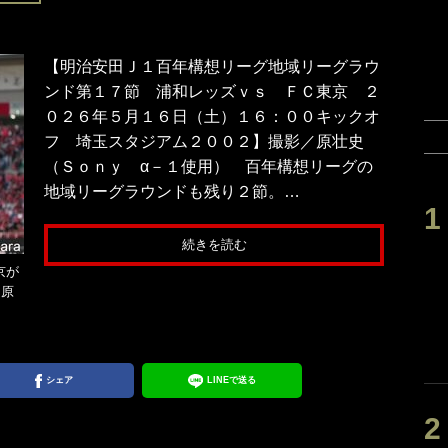
【明治安田Ｊ１百年構想リーグ地域リーグラウ
ンド第１７節 浦和レッズｖｓ ＦＣ東京 ２
０２６年５月１６日（土）１６：００キックオ
フ 埼玉スタジアム２００２】撮影／原壮史
（Ｓｏｎｙ α－１使用） 百年構想リーグの
地域リーグラウンドも残り２節。…
続きを読む
京が
／原
シェア
LINEで送る