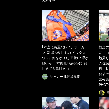
関連記事
｢本当に綺麗なレインボーカー
執念の
ブ｣新潟の救世主の“ビッグス
差！白
ワンに虹をかけた”直接FK弾が
地撮り
鮮やか！ 本拠地3連発弾に｢何
の佐藤
回見ても鳥肌立つ｣
樹！長
合後の
サッカー批評編集部
京vs
PHO