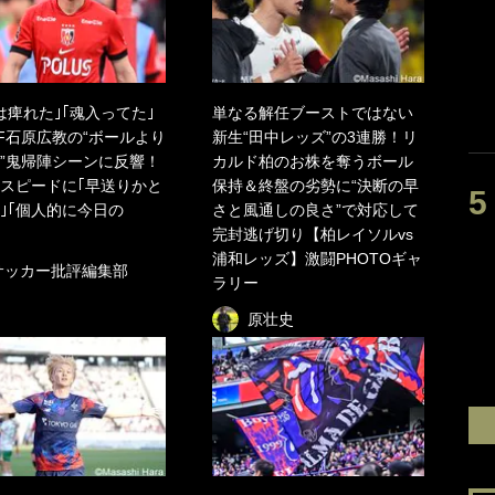
は痺れた｣｢魂入ってた｣
単なる解任ブーストではない
F石原広教の“ボールより
新生“田中レッズ”の3連勝！リ
”鬼帰陣シーンに反響！
カルド柏のお株を奪うボール
スピードに｢早送りかと
保持＆終盤の劣勢に“決断の早
｣｢個人的に今日の
さと風通しの良さ”で対応して
完封逃げ切り【柏レイソルvs
浦和レッズ】激闘PHOTOギャ
サッカー批評編集部
ラリー
原壮史