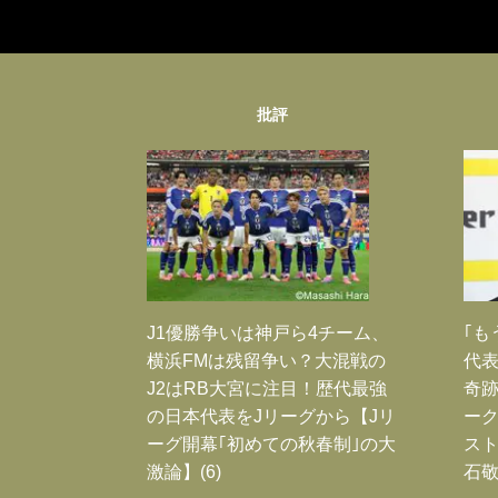
批評
J1優勝争いは神戸ら4チーム、
｢も
横浜FMは残留争い？大混戦の
代表
J2はRB大宮に注目！歴代最強
奇
の日本代表をJリーグから【Jリ
ー
ーグ開幕｢初めての秋春制｣の大
スト
激論】(6)
石敬