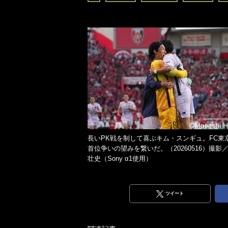
長いPK戦を制して喜ぶキム・スンギュ。FC東
首位争いの望みを繋いだ。（20260516）撮影
壮史（Sony α1使用）
ツイート