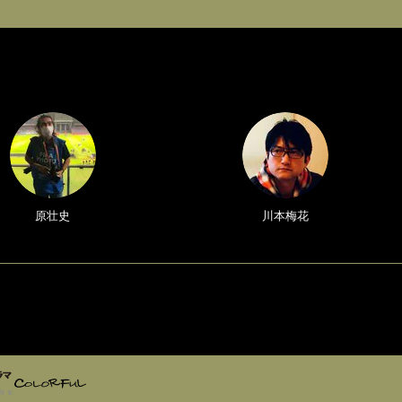
原壮史
川本梅花