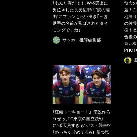
｢あんた漢だよ！｣W杯選出に
執念の
男泣きした長友佑都の“涙の理
差！白
由”にファンもらい泣き｢三笘
地撮り
選手の名前が飛ばされたタイ
の佐藤
ミングですね｣
樹！長
合後の
サッカー批評編集部
京vs
PHO
｢江頭トーキョー！｣｢伝説作ろ
うぜっ｣FC東京の国立決戦
に“破天荒すぎる”ゲスト襲来!?
｢めっちゃ攻めてるw｣｢勝つ気