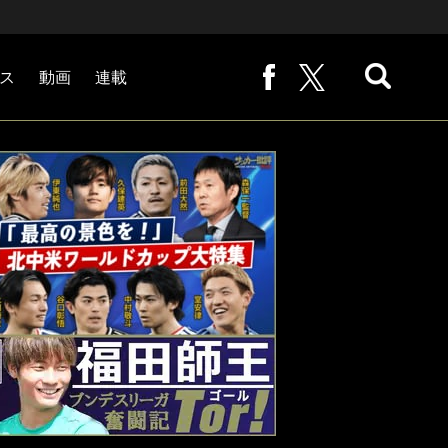
ス
動画
連載
熊崎敬の「路地から始まる処世術」
下田恒幸の「10倍面白くなるサッカー中継の見方」
サッカー批評PHOTOギャラリー「ピッチの焦点」
後藤健生の「蹴球放浪記」
原悦生PHOTOギャラリー「サッカー遠近」
「だれかに言いたくなる記録」
福田師王「ブンデスリーガ奮闘記 Tor!」
大住良之の「この世界のコーナーエリアから」