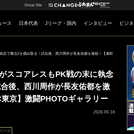
Group Site
ュース
日本代表
Jリーグ・国内
インタビュー
ビジネ
・国内
カー
ネジメント
Jリーグ・国内
戦術
注目選手
海外サッカー
監督
マネー
チームマネジメント
日本代表
に執念で勝点2を掴み取る！試合後、西川周作が長友佑都を激励！【浦和
京がスコアレスもPK戦の末に執念
試合後、西川周作が長友佑都を激
C東京】激闘PHOTOギャラリー
2026.05.18
リーグ