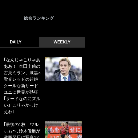
総合ランキング
DAILY
WEEKLY
｢なんじゃこりゃあ
｢光の速さじゃん｣
ああ！｣本田圭佑の
｢えっぐいミドル｣
古巣ミラン、漆黒×
ドイツ名門移籍の
蛍光レッドの超絶
日本代表23歳ボラ
クールな新サード
ンチ、移籍後初ゴ
ユニに世界が熱狂
ールに驚愕！｢見た
｢サードなのにズル
事ないシュートや｣
い｣｢こりゃかっけ
｢聡がどんどん遠く
えわ｣
なっていく」
｢最後の1枚…ワル
｢誰が止めれんねん
ぃゎ〜｣鈴木優磨が
w｣フェイエ上田綺
激勝翌日に写真12
世の“神コース”弾丸