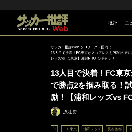
批評
ニ
Jリーグ
戦術
注目選手
海外サッ
監督
マネー
チームマ
日本代表
サッカー批評Web
Jリーグ・国内
13人目で決着！FC東京がスコアレスもPK戦の末
レッズvs FC東京】激闘PHOTOギャラリー
13人目で決着！FC東
で勝点2を掴み取る！
励！【浦和レッズvs F
原壮史
J1
ＦＣ東京
浦和レッズ
長友佑都
Ｊ