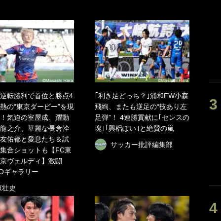
逆転勝利で首位と勝点4
｢利き足どっち？｣浦和FW小森
熱の“東京ダービー”を現
飛絢、またも逆足の“技あり左
！気迫の室屋成、躍動
足弾”！ 4連勝貢献に｢センスの
龍之介、華麗な長倉幹
塊｣｢興梠ぽい｣と絶賛の嵐
友佑都と愛息たち＆試
サッカー批評編集部
集合ショットも【FC東
東京ヴェルディ】激闘
TOギャラリー
原壮史