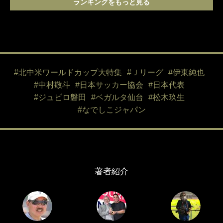
ランキングをもっと見る
#北中米ワールドカップ大特集
#Ｊリーグ
#伊東純也
#中村敬斗
#日本サッカー協会
#日本代表
#ジュビロ磐田
#ベガルタ仙台
#松木玖生
#なでしこジャパン
著者紹介