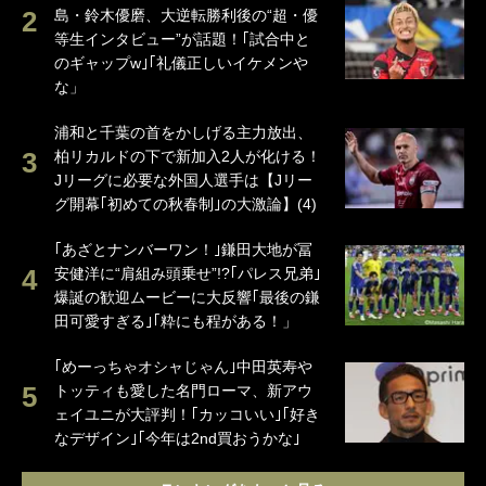
島・鈴木優磨、大逆転勝利後の“超・優
等生インタビュー”が話題！｢試合中と
のギャップw｣｢礼儀正しいイケメンや
な」
浦和と千葉の首をかしげる主力放出、
柏リカルドの下で新加入2人が化ける！
Jリーグに必要な外国人選手は【Jリー
グ開幕｢初めての秋春制｣の大激論】(4)
｢あざとナンバーワン！｣鎌田大地が冨
安健洋に“肩組み頭乗せ”!?｢パレス兄弟｣
爆誕の歓迎ムービーに大反響｢最後の鎌
田可愛すぎる｣｢粋にも程がある！」
｢めーっちゃオシャじゃん｣中田英寿や
トッティも愛した名門ローマ、新アウ
ェイユニが大評判！｢カッコいい｣｢好き
なデザイン｣｢今年は2nd買おうかな｣