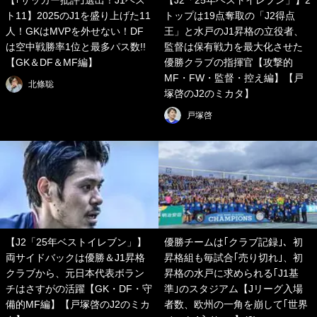
【｢サッカー批評｣選出！J1ベス
【J2「25年ベストイレブン」】2
ト11】2025のJ1を盛り上げた11
トップは19点奪取の「J2得点
人！GKはMVPを外せない！DF
王」と水戸のJ1昇格の立役者、
は空中戦勝率1位と最多パス数!!
監督は保有戦力を最大化させた
【GK＆DF＆MF編】
優勝クラブの指揮官【攻撃的
MF・FW・監督・控え編】【戸
北條聡
塚啓のJ2のミカタ】
戸塚啓
【J2「25年ベストイレブン」】
優勝チームは｢クラブ記録｣、初
両サイドバックは優勝＆J1昇格
昇格組も毎試合｢売り切れ｣、初
クラブから、元日本代表ボラン
昇格の水戸に求められる｢J1基
チはさすがの活躍【GK・DF・守
準｣のスタジアム【Jリーグ入場
備的MF編】【戸塚啓のJ2のミカ
者数、欧州の一角を崩して｢世界