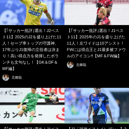
【｢サッカー批評｣選出！J2ベス
【｢サッカー批評｣選出！J1ベス
ト11】2025のJ2を盛り上げた11
ト11】2025年のJ1を盛り上げた
人！セーブ率トップの守護神、
11人！左ワイドは10アシスト！
17年ぶりJ1復帰の立役者は決ま
FWには得点王とJ1最多被ファウ
り！高い得点力を発揮したボラ
ルのアイコン‼︎【MF＆FW編】
ンチも文句なし！【GK＆DF＆
北條聡
MF編】
北條聡