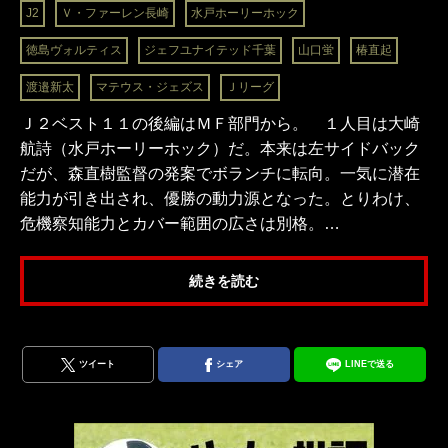
J2
Ｖ・ファーレン長崎
水戸ホーリーホック
徳島ヴォルティス
ジェフユナイテッド千葉
山口蛍
椿直起
渡邉新太
マテウス・ジェズス
Ｊリーグ
Ｊ２ベスト１１の後編はＭＦ部門から。 １人目は大崎
航詩（水戸ホーリーホック）だ。本来は左サイドバック
だが、森直樹監督の発案でボランチに転向。一気に潜在
能力が引き出され、優勝の動力源となった。とりわけ、
危機察知能力とカバー範囲の広さは別格。…
続きを読む
ツイート
シェア
LINEで送る