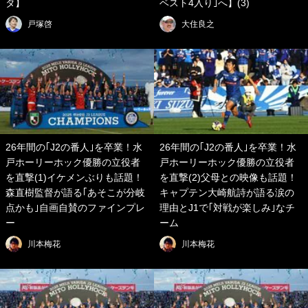
タ】
ベスト4入り｣へ】(3)
戸塚啓
大住良之
26年間の｢J2の番人｣を卒業！水
26年間の｢J2の番人｣を卒業！水
戸ホーリーホック優勝の立役者
戸ホーリーホック優勝の立役者
を直撃(1)イケメンぶりも話題！
を直撃(2)父母との映像も話題！
森直樹監督が語る｢あそこが分岐
キャプテン大崎航詩が語る涙の
点かも｣自画自賛のファインプレ
理由とJ1で｢対戦が楽しみ｣なチ
ー
ーム
川本梅花
川本梅花