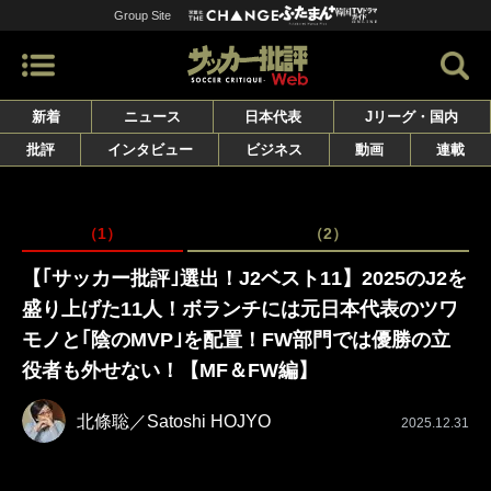
Group Site
新着
ニュース
日本代表
Jリーグ・国内
批評
インタビュー
ビジネス
動画
連載
（1）
（2）
【｢サッカー批評｣選出！J2ベスト11】2025のJ2を
盛り上げた11人！ボランチには元日本代表のツワ
モノと｢陰のMVP｣を配置！FW部門では優勝の立
役者も外せない！【MF＆FW編】
北條聡／Satoshi HOJYO
2025.12.31