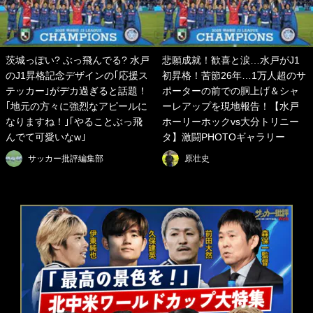
茨城っぽい? ぶっ飛んでる? 水戸
悲願成就！歓喜と涙…水戸がJ1
のJ1昇格記念デザインの｢応援ス
初昇格！苦節26年…1万人超のサ
テッカー｣がデカ過ぎると話題！
ポーターの前での胴上げ＆シャ
｢地元の方々に強烈なアピールに
ーレアップを現地報告！【水戸
なりますね！｣｢やることぶっ飛
ホーリーホックvs大分トリニー
んでて可愛いなw｣
タ】激闘PHOTOギャラリー
サッカー批評編集部
原壮史