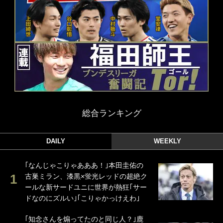
総合ランキング
DAILY
WEEKLY
｢なんじゃこりゃあああ！｣本田圭佑の
古巣ミラン、漆黒×蛍光レッドの超絶ク
ールな新サードユニに世界が熱狂｢サー
ドなのにズルい｣｢こりゃかっけえわ｣
｢知念さんを煽ってたのと同じ人？｣鹿