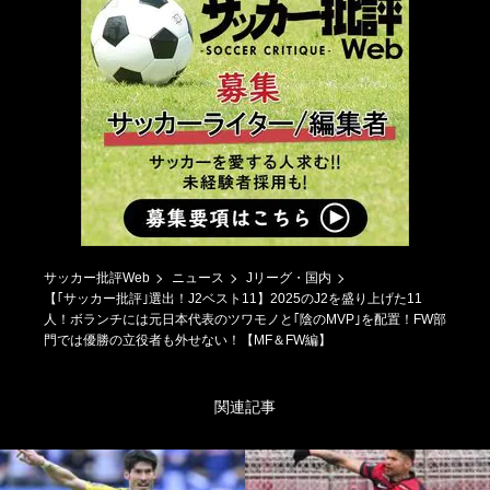
サッカー批評Web
ニュース
Jリーグ・国内
【｢サッカー批評｣選出！J2ベスト11】2025のJ2を盛り上げた11
人！ボランチには元日本代表のツワモノと｢陰のMVP｣を配置！FW部
門では優勝の立役者も外せない！【MF＆FW編】
関連記事