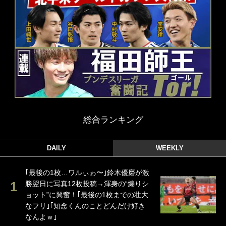
総合ランキング
DAILY
WEEKLY
｢最後の1枚…ワルぃゎ〜｣鈴木優磨が激
勝翌日に写真12枚投稿→渾身の“煽りシ
ョット”に興奮！｢最後の1枚までの壮大
なフリ｣｢知念くんのことどんだけ好き
なんよｗ｣