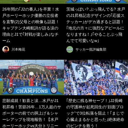
26年間の｢J2の番人｣を卒業！水
茨城っぽい? ぶっ飛んでる? 水戸
戸ホーリーホック優勝の立役者
のJ1昇格記念デザインの｢応援ス
を直撃(2)父母との映像も話題！
テッカー｣がデカ過ぎると話題！
キャプテン大崎航詩が語る涙の
｢地元の方々に強烈なアピールに
理由とJ1で｢対戦が楽しみ｣なチ
なりますね！｣｢やることぶっ飛
ーム
んでて可愛いなw｣
川本梅花
サッカー批評編集部
悲願成就！歓喜と涙…水戸がJ1
｢歴史に残る神セーブ！｣J2長崎
初昇格！苦節26年…1万人超のサ
の守護神が起死回生の“顔面ブロ
ポーターの前での胴上げ＆シャ
ック”で3位転落を阻止！｢まじで
ーレアップを現地報告！【水戸
心臓止まるかと思った｣絶体絶命
ホーリーホックvs大分トリニー
のピンチを救う！