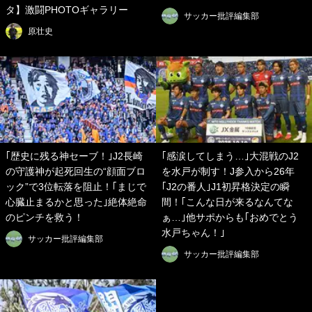
タ】激闘PHOTOギャラリー
サッカー批評編集部
原壮史
｢歴史に残る神セーブ！｣J2長崎
｢感涙してしまう…｣大混戦のJ2
の守護神が起死回生の“顔面ブロ
を水戸が制す！J参入から26年
ック”で3位転落を阻止！｢まじで
｢J2の番人｣J1初昇格決定の瞬
心臓止まるかと思った｣絶体絶命
間！｢こんな日が来るなんてな
のピンチを救う！
ぁ…｣他サポからも｢おめでとう
水戸ちゃん！｣
サッカー批評編集部
サッカー批評編集部