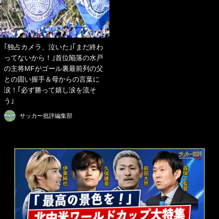
｢独占カメラ、泣いた｣｢まだ終わ
ってないから！｣首位陥落の水戸
の主将MFがゴール裏最前列の父
との固い握手＆母からの言葉に
涙！｢必ず勝って嬉し涙を流そ
う｣
サッカー批評編集部