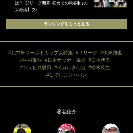
は？【Jリーグ開幕｢初めての秋春制｣の
大激論】(2)
ランキングをもっと見る
#北中米ワールドカップ大特集
#Ｊリーグ
#伊東純也
#中村敬斗
#日本サッカー協会
#日本代表
#ジュビロ磐田
#ベガルタ仙台
#松木玖生
#なでしこジャパン
著者紹介