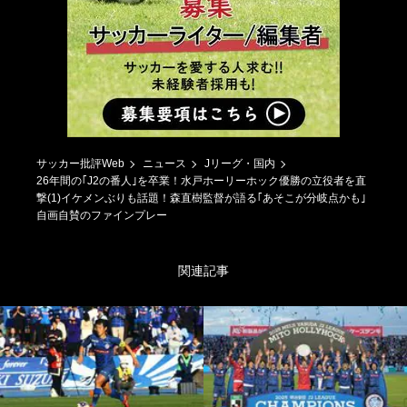
サッカー批評Web
ニュース
Jリーグ・国内
26年間の｢J2の番人｣を卒業！水戸ホーリーホック優勝の立役者を直
撃(1)イケメンぶりも話題！森直樹監督が語る｢あそこが分岐点かも｣
自画自賛のファインプレー
関連記事