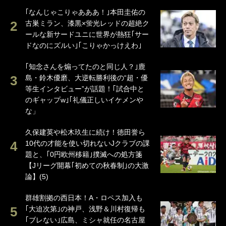
｢なんじゃこりゃあああ！｣本田圭佑の
古巣ミラン、漆黒×蛍光レッドの超絶ク
ールな新サードユニに世界が熱狂｢サー
ドなのにズルい｣｢こりゃかっけえわ｣
｢知念さんを煽ってたのと同じ人？｣鹿
島・鈴木優磨、大逆転勝利後の“超・優
等生インタビュー”が話題！｢試合中と
のギャップw｣｢礼儀正しいイケメンや
な」
久保建英や松木玖生に続け！徳田誉ら
10代の才能を使い切れないJクラブの課
題と、｢0円欧州移籍｣撲滅への処方箋
【Jリーグ開幕｢初めての秋春制｣の大激
論】(5)
群雄割拠の西日本！A・ロペス加入も
｢大迫次第｣の神戸、浅野＆川村復帰も
｢ブレない｣広島、ミシャ就任の名古屋