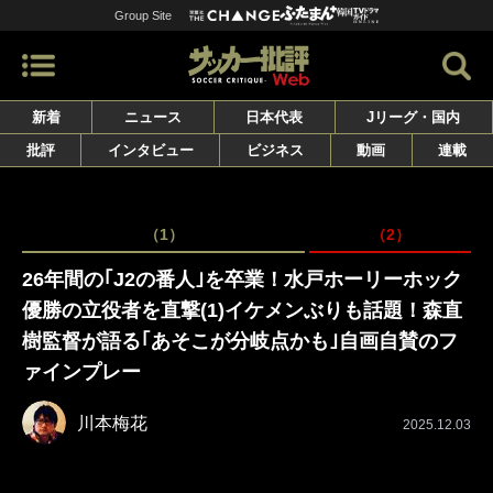
Group Site
新着
ニュース
日本代表
Jリーグ・国内
批評
インタビュー
ビジネス
動画
連載
（1）
（2）
26年間の｢J2の番人｣を卒業！水戸ホーリーホック
優勝の立役者を直撃(1)イケメンぶりも話題！森直
樹監督が語る｢あそこが分岐点かも｣自画自賛のフ
ァインプレー
川本梅花
2025.12.03