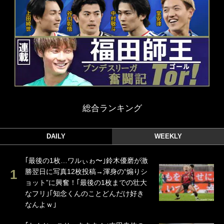
総合ランキング
DAILY
WEEKLY
｢最後の1枚…ワルぃゎ〜｣鈴木優磨が激
勝翌日に写真12枚投稿→渾身の“煽りシ
ョット”に興奮！｢最後の1枚までの壮大
なフリ｣｢知念くんのことどんだけ好き
なんよｗ｣