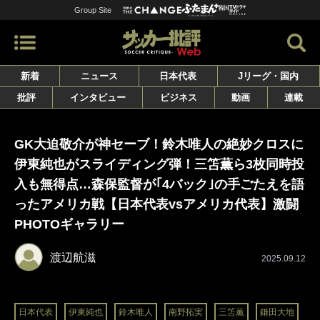
Group Site
新着
ニュース
日本代表
Jリーグ・国内
批評
インタビュー
ビジネス
動画
連載
GK大迫敬介が神セーブ！鈴木唯人の絶妙クロスに
伊東純也がスライディング弾！三笘薫ら3枚同時投
入も無得点…森保監督が｢4バック｣の手ごたえを語
ったアメリカ戦【日本代表vsアメリカ代表】激闘
PHOTOギャラリー
渡辺航滋
2025.09.12
日本代表
伊東純也
鈴木唯人
南野拓実
三笘薫
鎌田大地