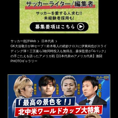
サッカー批評Web
日本代表
GK大迫敬介が神セーブ！鈴木唯人の絶妙クロスに伊東純也がスライ
ディング弾！三笘薫ら3枚同時投入も無得点…森保監督が｢4バック｣
の手ごたえを語ったアメリカ戦【日本代表vsアメリカ代表】激闘
PHOTOギャラリー