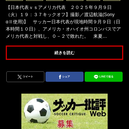
【日本代表ｖｓアメリカ代表 ２０２５年９月９日
（火）１９：３７キックオフ】撮影／渡辺航滋(Sony
αⅡ使用)】 サッカー日本代表が現地時間９月９日（日
本時間１０日）、アメリカ・オハイオ州コロンバスでア
メリカ代表と対戦し、０－２で敗れた。 来夏…
続きを読む
ツイート
シェア
LINEで送る