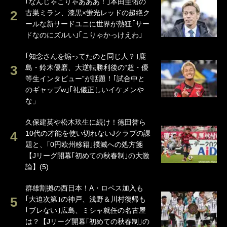
｢なんじゃこりゃあああ！｣本田圭佑の
古巣ミラン、漆黒×蛍光レッドの超絶ク
ールな新サードユニに世界が熱狂｢サー
ドなのにズルい｣｢こりゃかっけえわ｣
｢知念さんを煽ってたのと同じ人？｣鹿
島・鈴木優磨、大逆転勝利後の“超・優
等生インタビュー”が話題！｢試合中と
のギャップw｣｢礼儀正しいイケメンや
な」
久保建英や松木玖生に続け！徳田誉ら
10代の才能を使い切れないJクラブの課
題と、｢0円欧州移籍｣撲滅への処方箋
【Jリーグ開幕｢初めての秋春制｣の大激
論】(5)
群雄割拠の西日本！A・ロペス加入も
｢大迫次第｣の神戸、浅野＆川村復帰も
｢ブレない｣広島、ミシャ就任の名古屋
は？【Jリーグ開幕｢初めての秋春制｣の