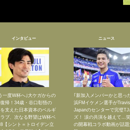
インタビュー
ニュース
う一度W杯へ｣大ケガからの
｢新加入メンバーかと思っ
復帰！34歳・谷口彰悟の
浜FMイケメン選手がTravis
跡を支えた日本資本のベルギ
Japanのセンターで完璧T
クラブ、次なる野望はW杯ベ
ズ！ 涙の共演を越えて…
8【シント＝トロイデン立
の開幕戦コラボ動画が話題