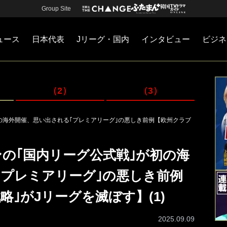
Group Site
ュース
日本代表
Jリーグ・国内
インタビュー
ビジネ
・国内
カー
ネジメント
Jリーグ・国内
戦術
注目選手
海外サッカー
監督
マネー
チームマネジメント
日本代表
（2）
（3）
の海外開催、思い出される｢プレミアリーグ｣の悪しき前例【欧州クラブ
の｢国内リーグ公式戦｣が初の海
｢プレミアリーグ｣の悪しき前例
略｣がJリーグを滅ぼす】(1)
2025.09.09