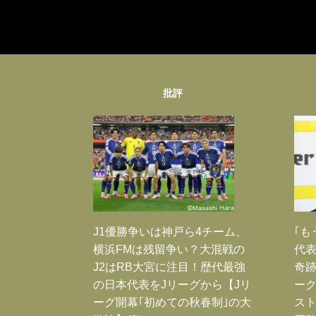
批評
J1優勝争いは神戸ら4チーム、
｢も
横浜FMは残留争い？大混戦の
代表
J2はRB大宮に注目！歴代最強
奇
の日本代表をJリーグから【Jリ
ー
ーグ開幕｢初めての秋春制｣の大
スト