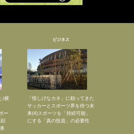
ビジネス
た｣横
「怪しげなカネ」に頼ってきた
サッカーとスポーツ界を待つ未
Jポー
来(4)スポーツを「持続可能」
笑顔
にする「真の投資」の必要性
沸