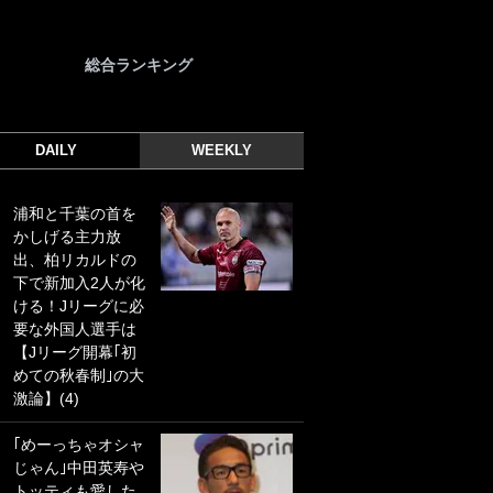
総合ランキング
DAILY
WEEKLY
浦和と千葉の首を
｢光の速さじゃん｣
かしげる主力放
｢えっぐいミドル｣
出、柏リカルドの
ドイツ名門移籍の
下で新加入2人が化
日本代表23歳ボラ
ける！Jリーグに必
ンチ、移籍後初ゴ
要な外国人選手は
ールに驚愕！｢見た
【Jリーグ開幕｢初
事ないシュートや｣
めての秋春制｣の大
｢聡がどんどん遠く
激論】(4)
なっていく」
｢めーっちゃオシャ
｢誰が止めれんねん
じゃん｣中田英寿や
w｣フェイエ上田綺
トッティも愛した
世の“神コース”弾丸