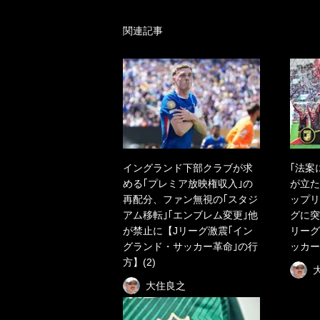
関連記事
イングランド下部クラブが求
｢法案
める｢プレミア放映権収入｣の
が立た
再配分、ファン無視の｢スタジ
ップリ
アム移転｣｢エンブレム変更｣他
グに突
が禁止に【Jリーグ激震｢イン
リーグ
グランド・サッカー革命｣の行
ッカー
方】(2)
大住良之