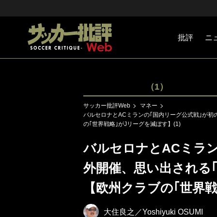
批評
ニ
Jリーグ
戦術
注目選手
海外サッ
監督
マネー
チームマ
日本代表
（1）
サッカー批評Web
マネー
バルセロナとACミランの｢国内リーグ公式戦｣が初
の｢世界戦略｣がJリーグを滅ぼす】(1)
バルセロナとACミラン
外開催、思い出される
【欧州クラブの｢世界戦
大住良之／Yoshiyuki OSUMI