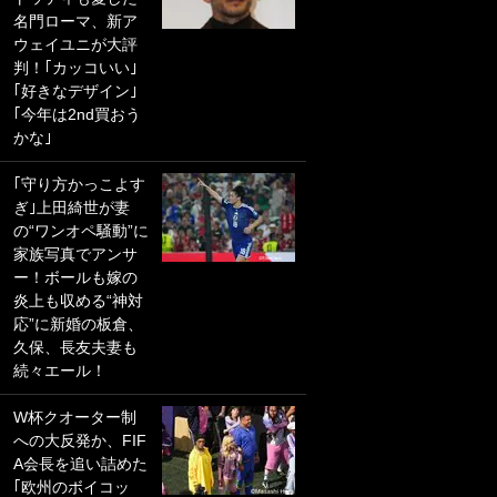
名門ローマ、新ア
PKにイタリア代表
ウェイユニが大評
GKも成す術なし！
判！｢カッコいい｣
｢ノーチャンスすぎ
｢好きなデザイン｣
るわ｣｢綺世のPKの
｢今年は2nd買おう
上手さは世界屈指
かな｣
かも｣
｢守り方かっこよす
｢また敬斗が魚に
ぎ｣上田綺世が妻
笑｣菅原由勢がW杯
の“ワンオペ騒動”に
戦士の夏休み秘蔵
家族写真でアンサ
ショット公開！ 川
ー！ボールも嫁の
口春奈と結婚のモ
炎上も収める“神対
テ男も登場で｢写真
応”に新婚の板倉、
全部楽しそう｣｢タ
久保、長友夫妻も
ケの水中かわいす
続々エール！
ぎる」
W杯クオーター制
｢セカンドで決まり
への大反発か、FIF
だな｣19歳の日本代
A会長を追い詰めた
表MFが加入したス
｢欧州のボイコッ
ペイン名門、“地中