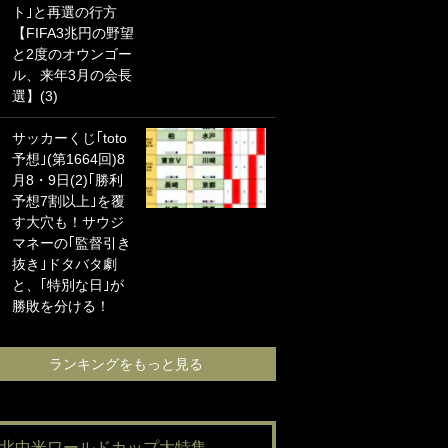
ト｣と再選の行方
海の夕日”新アウェ
【FIFA3兆円の野望
イユニに大反響｢か
と2度のオウンゴー
っこよすぎ｣｢革新
ル、来年3月の会長
的｣｢ソソられる！｣
選】(3)
｢お土産最高すぎ
サッカーくじ｢toto
笑｣｢どうやって入
予想｣(第1664回)8
手？｣ブライトン帰
月8・9日(2)｢勝利
還の三笘薫、同僚
予想7割以上｣を覆
に“ポケカ”をプレゼ
す大穴も！サウジ
ント！｢薫の笑顔見
マネーの｢監督引き
れてよかった｣｢大
抜き｣ドタバタ劇
喜びのリュテル可
と、｢特別な日｣が
愛すぎ｣
勝敗を分ける！
ランキングをも
ランキングをもっと見る
#北中米ワールドカップ大特集