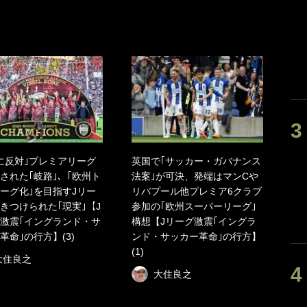
に反対｣プレミアリーグ
英国で｢サッカー・ガバナンス
された｢岐路｣、｢欧州ト
法案｣が可決、発端はマンCや
ーグ化｣を目指すJリー
リバプール他プレミア6クラブ
きつけられた｢現実｣【J
参加の｢欧州スーパーリーグ｣
激震｢イングランド・サ
構想【Jリーグ激震｢イングラ
革命｣の行方】(3)
ンド・サッカー革命｣の行方】
(1)
大住良之
大住良之