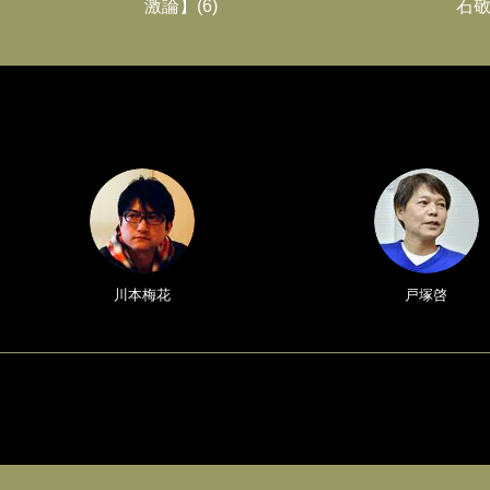
激論】(6)
石敬
川本梅花
戸塚啓