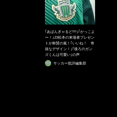
｢あばんぎゃるど!!!!｣｢かっこよ
ー！｣J3松本の来場者プレゼン
トが称賛の嵐！｢いいね！ 奇
抜なデザイン！｣｢後ろのガン
ズくんは可愛い｣の声
サッカー批評編集部