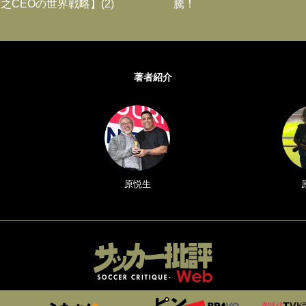
之CEOの世界戦略】(2)
騰！
著者紹介
原悦生