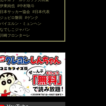
#伊東純也
#中村敬斗
#日本サッカー協会
#日本代表
#ジュビロ磐田
#ゲンク
#バイエルン・ミュンヘン
#なでしこジャパン
#川崎フロンターレ