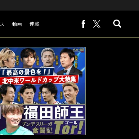
ス
動画
連載
熊崎敬の「路地から始まる処世術」
下田恒幸の「10倍面白くなるサッカー中継の見方」
サッカー批評PHOTOギャラリー「ピッチの焦点」
後藤健生の「蹴球放浪記」
原悦生PHOTOギャラリー「サッカー遠近」
「だれかに言いたくなる記録」
福田師王「ブンデスリーガ奮闘記 Tor!」
大住良之の「この世界のコーナーエリアから」