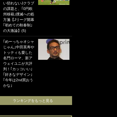
い切れないJクラブ
に“ポケカ”をプレゼ
の課題と、｢0円欧
ント！｢薫の笑顔見
州移籍｣撲滅への処
れてよかった｣｢大
方箋【Jリーグ開幕
喜びのリュテル可
｢初めての秋春制｣
愛すぎ｣
の大激論】(5)
浦和と千葉の首を
｢めーっちゃオシャ
かしげる主力放
じゃん｣中田英寿や
出、柏リカルドの
トッティも愛した
下で新加入2人が化
名門ローマ、新ア
ける！Jリーグに必
ウェイユニが大評
要な外国人選手は
判！｢カッコいい｣
【Jリーグ開幕｢初
｢好きなデザイン｣
めての秋春制｣の大
｢今年は2nd買おう
激論】(4)
かな｣
ランキングをも
ランキングをもっと見る