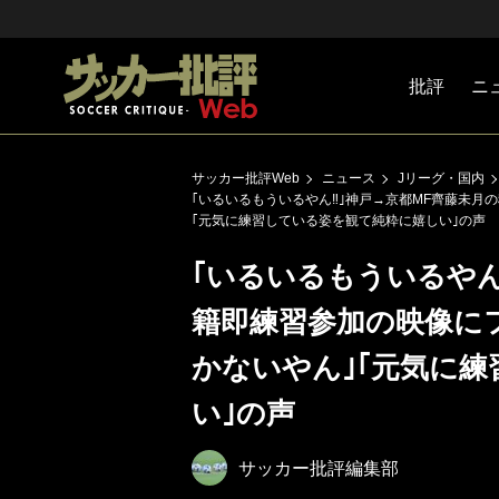
批評
ニ
Jリーグ
戦術
注目選手
海外サッ
監督
マネー
チームマ
日本代表
サッカー批評Web
ニュース
Jリーグ・国内
｢いるいるもういるやん‼︎｣神戸→京都MF齊藤未
｢元気に練習している姿を観て純粋に嬉しい｣の声
｢いるいるもういるやん
籍即練習参加の映像に
かないやん｣｢元気に
い｣の声
サッカー批評編集部