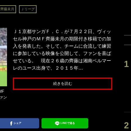
齊藤未月
Ｊリーグ
Ｊ１京都サンガＦ．Ｃ．が７月２２日、ヴィッ
セル神戸のＭＦ齊藤未月の期限付き移籍での加
入を発表した。そして、チームに合流して練習
に参加している映像を公開して、ファンを喜ば
せている。 現在２６歳の齊藤は湘南ベルマー
レのユース出身で、２０１５年…
続きを読む
MF
ァン
シェア
LINEで送る