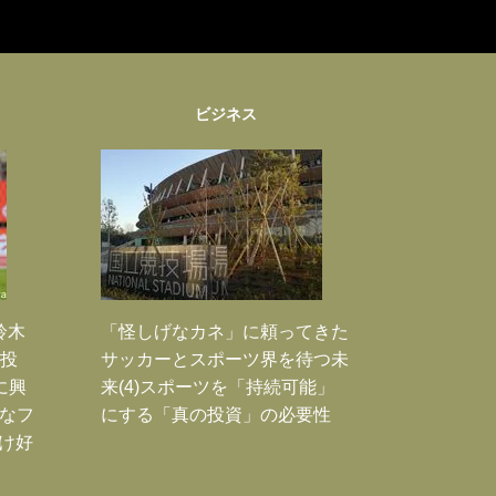
ビジネス
鈴木
「怪しげなカネ」に頼ってきた
枚投
サッカーとスポーツ界を待つ未
に興
来(4)スポーツを「持続可能」
大なフ
にする「真の投資」の必要性
だけ好