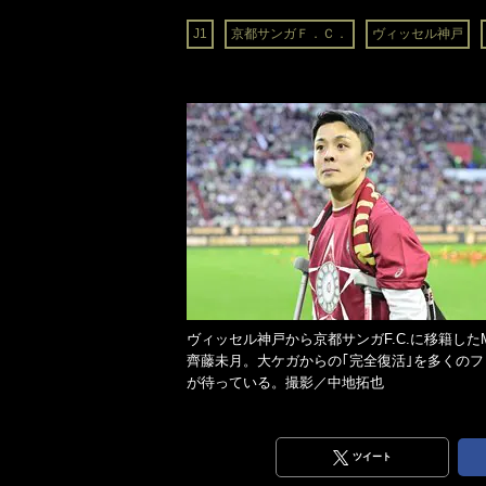
J1
京都サンガＦ．Ｃ．
ヴィッセル神戸
ヴィッセル神戸から京都サンガF.C.に移籍した
齊藤未月。大ケガからの｢完全復活｣を多くのフ
が待っている。撮影／中地拓也
ツイート