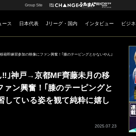
Group Site
ュース
日本代表
Jリーグ・国内
インタビュー
ビジネ
・国内
カー
ネジメント
Jリーグ・国内
戦術
注目選手
海外サッカー
監督
マネー
チームマネジメント
日本代表
月の移籍即練習参加の映像にファン興奮！｢膝のテーピングとかないやん｣
‼︎｣神戸→京都MF齊藤未月の移
ファン興奮！｢膝のテーピングと
練習している姿を観て純粋に嬉し
2025.07.23