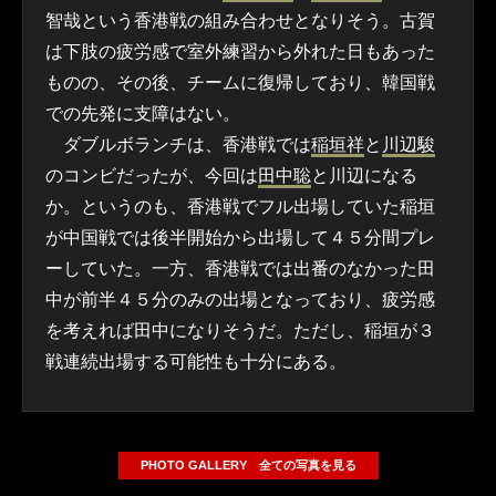
智哉という香港戦の組み合わせとなりそう。古賀
は下肢の疲労感で室外練習から外れた日もあった
ものの、その後、チームに復帰しており、韓国戦
での先発に支障はない。
ダブルボランチは、香港戦では
稲垣祥
と
川辺駿
のコンビだったが、今回は
田中聡
と川辺になる
か。というのも、香港戦でフル出場していた稲垣
が中国戦では後半開始から出場して４５分間プレ
ーしていた。一方、香港戦では出番のなかった田
中が前半４５分のみの出場となっており、疲労感
を考えれば田中になりそうだ。ただし、稲垣が３
戦連続出場する可能性も十分にある。
PHOTO GALLERY 全ての写真を見る