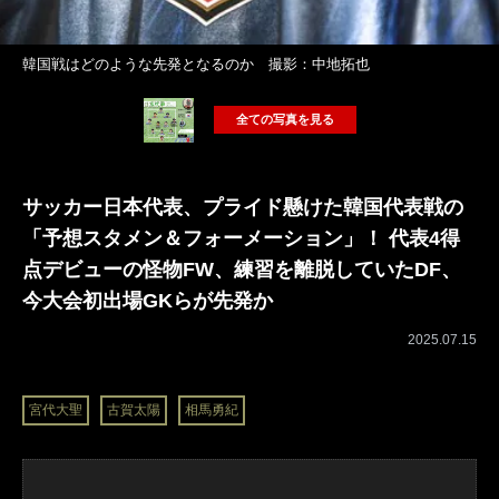
韓国戦はどのような先発となるのか 撮影：中地拓也
全ての写真を見る
サッカー日本代表、プライド懸けた韓国代表戦の
「予想スタメン＆フォーメーション」！ 代表4得
点デビューの怪物FW、練習を離脱していたDF、
今大会初出場GKらが先発か
2025.07.15
宮代大聖
古賀太陽
相馬勇紀