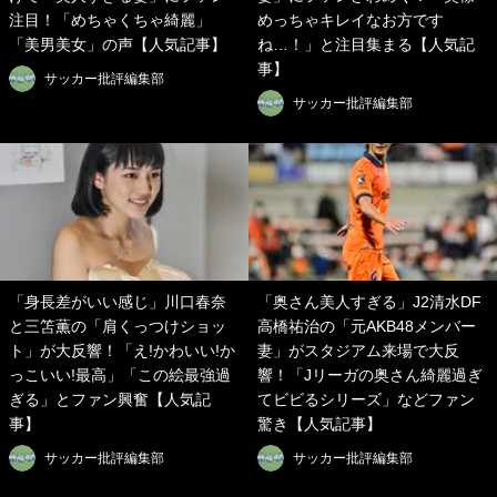
注目！「めちゃくちゃ綺麗」
めっちゃキレイなお方です
「美男美女」の声【人気記事】
ね…！」と注目集まる【人気記
事】
サッカー批評編集部
サッカー批評編集部
「身長差がいい感じ」川口春奈
「奥さん美人すぎる」J2清水DF
と三笘薫の「肩くっつけショッ
高橋祐治の「元AKB48メンバー
ト」が大反響！「え!かわいい!か
妻」がスタジアム来場で大反
っこいい!最高」「この絵最強過
響！「Jリーガの奥さん綺麗過ぎ
ぎる」とファン興奮【人気記
てビビるシリーズ」などファン
事】
驚き【人気記事】
サッカー批評編集部
サッカー批評編集部