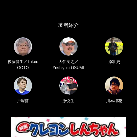
著者紹介
後藤健生／Takeo
大住良之／
原壮史
GOTO
Yoshiyuki OSUMI
戸塚啓
原悦生
川本梅花