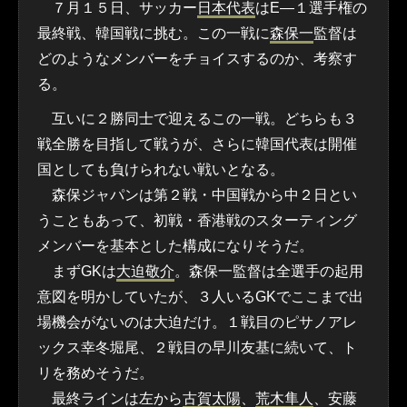
７月１５日、サッカー
日本代表
はE―１選手権の
最終戦、韓国戦に挑む。この一戦に
森保一
監督は
どのようなメンバーをチョイスするのか、考察す
る。
互いに２勝同士で迎えるこの一戦。どちらも３
戦全勝を目指して戦うが、さらに韓国代表は開催
国としても負けられない戦いとなる。
森保ジャパンは第２戦・中国戦から中２日とい
うこともあって、初戦・香港戦のスターティング
メンバーを基本とした構成になりそうだ。
まずGKは
大迫敬介
。森保一監督は全選手の起用
意図を明かしていたが、３人いるGKでここまで出
場機会がないのは大迫だけ。１戦目のピサノアレ
ックス幸冬堀尾、２戦目の早川友基に続いて、ト
リを務めそうだ。
最終ラインは左から
古賀太陽
、
荒木隼人
、安藤