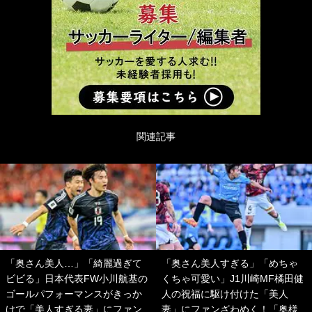
関連記事
「奥さん美人…」「綺麗過ぎて
「奥さん美人すぎる」「めちゃ
ビビる」日本代表FW小川航基の
くちゃ可愛い」J1川崎MF橘田健
ゴールパフォーマンスがきっか
人の祝福に駆け付けた「美人
けで「美人すぎる妻」にファン
妻」にファンざわめく！「奥様