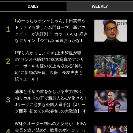
DAILY
WEEKLY
｢めーっちゃオシャじゃん｣中田英寿や
トッティも愛した名門ローマ、新アウ
ェイユニが大評判！｢カッコいい｣｢好き
なデザイン｣｢今年は2nd買おうかな｣
｢守り方かっこよすぎ｣上田綺世が妻
の“ワンオペ騒動”に家族写真でアンサ
ー！ボールも嫁の炎上も収める“神対
応”に新婚の板倉、久保、長友夫妻も
続々エール！
浦和と千葉の首をかしげる主力放出、
柏リカルドの下で新加入2人が化ける！
Jリーグに必要な外国人選手は【Jリー
グ開幕｢初めての秋春制｣の大激論】(4)
W杯クオーター制への大反発か、FIFA
会長を追い詰めた｢欧州のボイコット｣