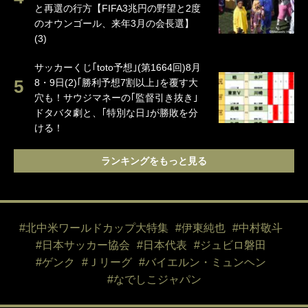
と再選の行方【FIFA3兆円の野望と2度
のオウンゴール、来年3月の会長選】
(3)
サッカーくじ｢toto予想｣(第1664回)8月
8・9日(2)｢勝利予想7割以上｣を覆す大
穴も！サウジマネーの｢監督引き抜き｣
ドタバタ劇と、｢特別な日｣が勝敗を分
ける！
ランキングをもっと見る
#北中米ワールドカップ大特集
#伊東純也
#中村敬斗
#日本サッカー協会
#日本代表
#ジュビロ磐田
#ゲンク
#Ｊリーグ
#バイエルン・ミュンヘン
#なでしこジャパン