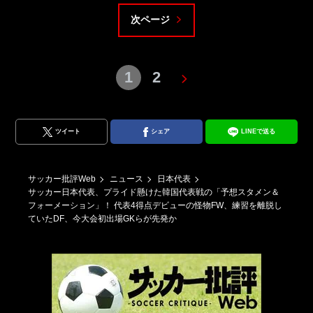
次ページ
1
2
ツイート
シェア
LINEで送る
サッカー批評Web
ニュース
日本代表
サッカー日本代表、プライド懸けた韓国代表戦の「予想スタメン＆
フォーメーション」！ 代表4得点デビューの怪物FW、練習を離脱し
ていたDF、今大会初出場GKらが先発か