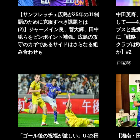
【サンフレッチェ広島が25年のJ1制
中田英寿
覇のために克服すべき課題とは
して――
(2)】ジャーメイン良、菅大輝、田中
ブスと提
聡らをピンポイント補強。広島の攻
に「戦略
守のカギであるサイドはさらなる組
クラブは
み合わせも
か】#2
戸塚啓
「ゴール後の祝福が激しい」U-23田
【湘南・田