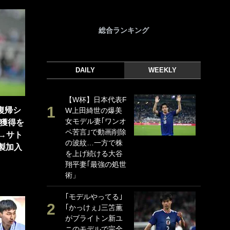
総合ランキング
DAILY
WEEKLY
【W杯】日本代表F
｢
部復帰シ
W上田綺世の爆美
｢
女モデル妻｢ワンオ
ド
チ獲得を
ペ苦言｣で動画削除
日
→サト
の波紋…一方で株
ン
製加入
を上げ続ける大谷
ー
翔平妻｢最強の処世
事
術」
｢
な
｢モデルやってる｣
｢かっけぇ｣三笘薫
｢
がブライトン新ユ
w
ニのモデルで完全
世