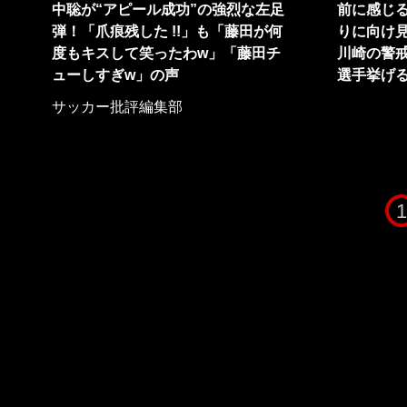
中聡が“アピール成功”の強烈な左足
前に感じる
弾！「爪痕残した !!」も「藤田が何
りに向け見
度もキスして笑ったわw」「藤田チ
川崎の警戒
ューしすぎw」の声
選手挙げ
サッカー批評編集部
1