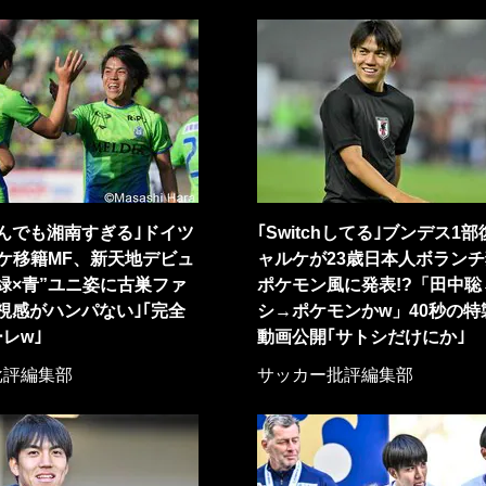
んでも湘南すぎる｣ドイツ
｢Switchしてる｣ブンデス1
ケ移籍MF、新天地デビュ
ャルケが23歳日本人ボラン
緑×青”ユニ姿に古巣ファ
ポケモン風に発表!?「田中聡
視感がハンパない｣｢完全
シ→ポケモンかw」40秒の特
レw｣
動画公開｢サトシだけにか｣
批評編集部
サッカー批評編集部