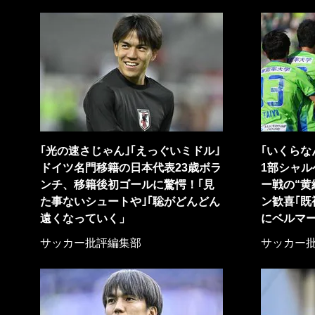
｢光の速さじゃん｣｢えっぐいミドル｣
｢いくらな
ドイツ名門移籍の日本代表23歳ボラ
1部シャル
ンチ、移籍後初ゴールに驚愕！｢見
ー戦の“黄
た事ないシュートや｣｢聡がどんどん
ン歓喜｢既
遠くなっていく」
にベルマー
サッカー批評編集部
サッカー