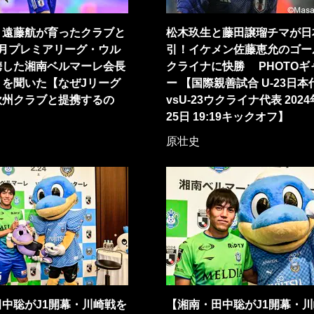
、遠藤航が育ったクラブと
松木玖生と藤田譲瑠チマが日
4月プレミアリーグ・ウル
引！イケメン佐藤恵允のゴー
携した湘南ベルマーレ会長
クライナに快勝 PHOTOギ
」を聞いた【なぜJリーグ
ー 【国際親善試合 U-23日本
欧州クラブと提携するの
vsU-23ウクライナ代表 2024
25日 19:19キックオフ】
原壮史
中聡がJ1開幕・川崎戦を
【湘南・田中聡がJ1開幕・