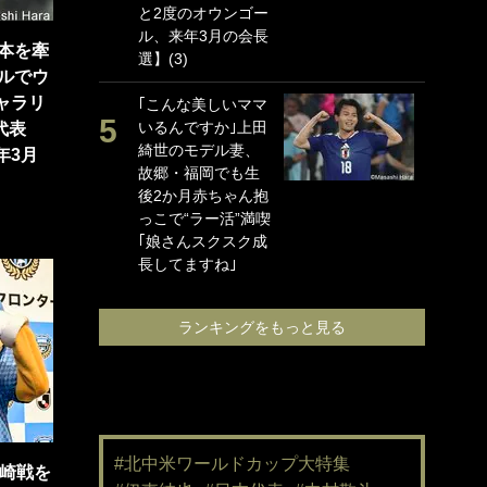
と2度のオウンゴー
海
ル、来年3月の会長
イ
本を牽
選】(3)
っ
ルでウ
的
ャラリ
｢こんな美しいママ
いるんですか｣上田
｢
代表
綺世のモデル妻、
て
年3月
故郷・福岡でも生
め
後2か月赤ちゃん抱
婚
っこで“ラー活”満喫
と
｢娘さんスクスク成
に
長してますね｣
で
ン
る｣
ランキングをもっと見る
#北中米ワールドカップ大特集
川崎戦を