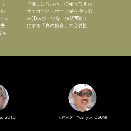
！｣
「怪しげなカネ」に頼ってきた
ポル
サッカーとスポーツ界を待つ未
ーシ
来(4)スポーツを「持続可能」
過去
にする「真の投資」の必要性
爽や
o GOTO
大住良之／Yoshiyuki OSUMI