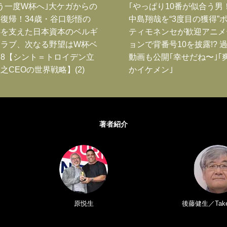
う一度W杯へ｣大ケガからの
｢やっぱり10番が似合う男
復帰！34歳・谷口彰悟の
中島翔哉を“3度目の獲得”
跡を支えた日本資本のベルギ
ティモネンセが歓迎アニメ
クラブ、次なる野望はW杯ベ
ョンで背番号10を披露!? 
8【シント＝トロイデン立
動画も公開｢幸せだね〜｣｢
之CEOの世界戦略】(2)
かイケメン｣
著者紹介
原悦生
後藤健生／Take