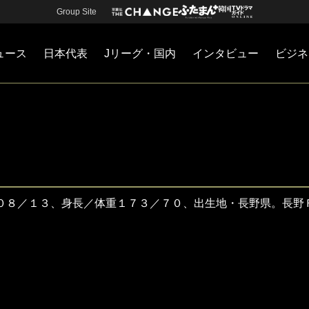
Group Site
ュース
日本代表
Jリーグ・国内
インタビュー
ビジネ
・国内
カー
ネジメント
Jリーグ・国内
戦術
注目選手
海外サッカー
監督
マネー
チームマネジメント
日本代表
０８／１３、身長／体重１７３／７０、出生地・長野県。長野