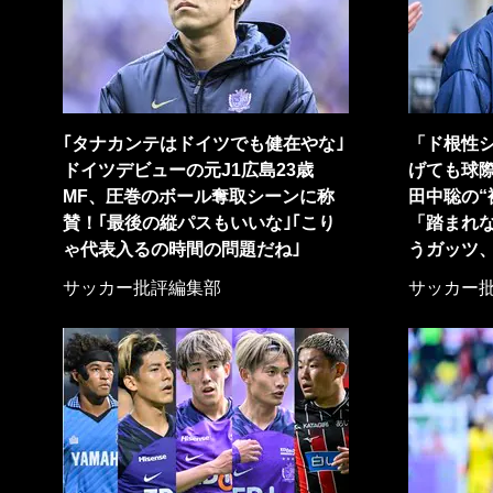
｢タナカンテはドイツでも健在やな｣
「ド根性
ドイツデビューの元J1広島23歳
げても球際
MF、圧巻のボール奪取シーンに称
田中聡の“
賛！｢最後の縦パスもいいな｣｢こり
「踏まれ
ゃ代表入るの時間の問題だね｣
うガッツ
サッカー批評編集部
サッカー