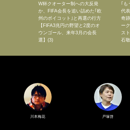
W杯クオーター制への大反発
｢も
か、FIFA会長を追い詰めた｢欧
代表
州のボイコット｣と再選の行方
奇
【FIFA3兆円の野望と2度のオ
ー
ウンゴール、来年3月の会長
スト
選】(3)
石敬
川本梅花
戸塚啓