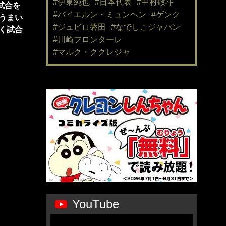
#伊東純也
#日本代表
#中村敬斗
試合を
#バイエルン・ミュンヘン
#ゲンク
うまい
#ジュビロ磐田
#なでしこジャパン
く試合
#川崎フロンターレ
#マルク・ククレジャ
YouTube