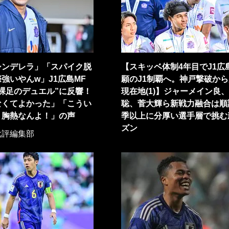
シンデレラ」「スパイク脱
【スキッベ体制4年目でJ1広
強いやんw」J1広島MF
願のJ1制覇へ。神戸撃破か
裸足のデュエル”に反響！
現在地(1)】ジャーメイン良
なくてよかった」「こうい
聡、菅大輝ら新戦力融合は順
、胸熱なんよ！」の声
季以上に分厚い選手層で挑む
ズン
批評編集部