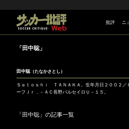
批評
ニ
Jリーグ
戦術
注目選手
海外サッ
監督
マネー
チームマ
日本代表
「田中聡」
田中聡
（たなかさとし）
Ｓａｔｏｓｈｉ ＴＡＮＡＫＡ。生年月日２００２／
ーフＪｒ．－ＡＣ長野パルセイロＵ－１５。
「田中聡」の記事一覧