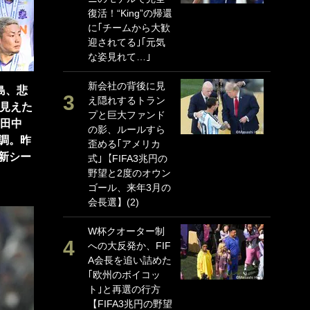
復活！“King”の帰還
P
に｢チームから大歓
G
迎されてる｣｢元気
｢
な姿見れて…｣
る
上
新会社の背後に見
か
島、悲
え隠れするトラン
ら見えた
プと巨大ファンド
｢
、田中
の影、ルールすら
笑
調。昨
歪める｢アメリカ
戦
新シー
式｣【FIFA3兆円の
シ
野望と2度のオウン
口
ゴール、来年3月の
テ
会長選】(2)
全
ケ
W杯クオーター制
ぎ
への大反発か、FIF
A会長を追い詰めた
｢
｢欧州のボイコッ
だ
ト｣と再選の行方
表
【FIFA3兆円の野望
ペ