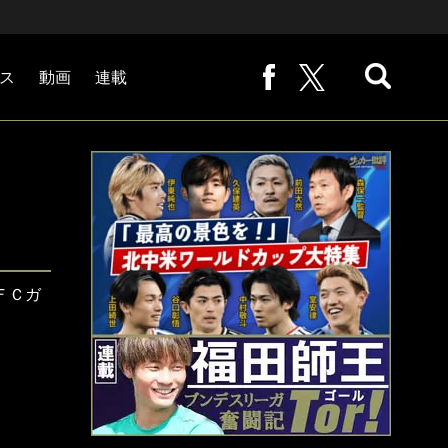
ス
動画
連載
熊崎敬の「路地から始まる処世術」
下田恒幸の「10倍面白くなるサッカー中継の見方」
サッカー批評PHOTOギャラリー「ピッチの焦点」
後藤健生の「蹴球放浪記」
原悦生PHOTOギャラリー「サッカー遠近」
「だれかに言いたくなる記録」
福田師王「ブンデスリーガ奮闘記 Tor!」
大住良之の「この世界のコーナーエリアから」
ＦＣガ