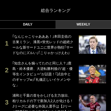
総合ランキング
DAILY
WEEKLY
｢なんじゃこりゃあああ！｣本田圭佑の
古巣ミラン、漆黒×蛍光レッドの超絶ク
ールな新サードユニに世界が熱狂｢サー
ドなのにズルい｣｢こりゃかっけえわ｣
｢知念さんを煽ってたのと同じ人？｣鹿
島・鈴木優磨、大逆転勝利後の“超・優
等生インタビュー”が話題！｢試合中と
のギャップw｣｢礼儀正しいイケメンや
な」
浦和と千葉の首をかしげる主力放出、
柏リカルドの下で新加入2人が化ける！
Jリーグに必要な外国人選手は【Jリー