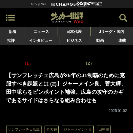
Group Site
新着
ニュース
日本代表
Jリーグ・国内
批評
インタビュー
ビジネス
動画
連載
（1）
（2）
【サンフレッチェ広島が25年のJ1制覇のために克
服すべき課題とは (2)】ジャーメイン良、菅大輝、
田中聡らをピンポイント補強。広島の攻守のカギ
であるサイドはさらなる組み合わせも
2025.01.02
サンフレッチェ広島
菅大輝
ジャーメイン・良
田中聡