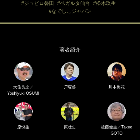
#ジュビロ磐田
#ベガルタ仙台
#松木玖生
#なでしこジャパン
著者紹介
大住良之／
戸塚啓
川本梅花
Yoshiyuki OSUMI
原悦生
原壮史
後藤健生／Takeo
GOTO