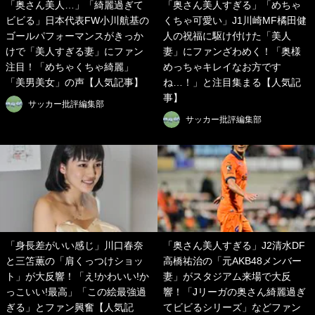
「奥さん美人…」「綺麗過ぎて
「奥さん美人すぎる」「めちゃ
ビビる」日本代表FW小川航基の
くちゃ可愛い」J1川崎MF橘田健
ゴールパフォーマンスがきっか
人の祝福に駆け付けた「美人
けで「美人すぎる妻」にファン
妻」にファンざわめく！「奥様
注目！「めちゃくちゃ綺麗」
めっちゃキレイなお方です
「美男美女」の声【人気記事】
ね…！」と注目集まる【人気記
事】
サッカー批評編集部
サッカー批評編集部
「身長差がいい感じ」川口春奈
「奥さん美人すぎる」J2清水DF
と三笘薫の「肩くっつけショッ
高橋祐治の「元AKB48メンバー
ト」が大反響！「え!かわいい!か
妻」がスタジアム来場で大反
っこいい!最高」「この絵最強過
響！「Jリーガの奥さん綺麗過ぎ
ぎる」とファン興奮【人気記
てビビるシリーズ」などファン