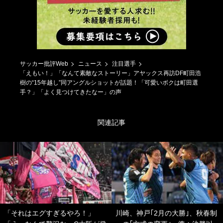
サッカー批評Web
ニュース
注目選手
「えもい！」「なんて素敵なストーリー」アヤックス再訪DF町田浩
樹の“15年越し”同アングルショットが話題！「可愛いボクは町田選
手？」「よく見つけてきたなー」の声
関連記事
「それはエグすぎるやろ！」
川崎、神戸｢2月の大勝｣、秋春制