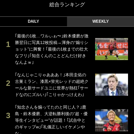
総合ランキング
DAILY
WEEKLY
｢最後の1枚…ワルぃゎ〜｣鈴木優磨が激
勝翌日に写真12枚投稿→渾身の“煽りシ
ョット”に興奮！｢最後の1枚までの壮大
なフリ｣｢知念くんのことどんだけ好き
なんよｗ｣
｢なんじゃこりゃあああ！｣本田圭佑の
古巣ミラン、漆黒×蛍光レッドの超絶ク
ールな新サードユニに世界が熱狂｢サー
ドなのにズルい｣｢こりゃかっけえわ｣
｢知念さんを煽ってたのと同じ人？｣鹿
島・鈴木優磨、大逆転勝利後の“超・優
等生インタビュー”が話題！｢試合中と
のギャップw｣｢礼儀正しいイケメンや
な」