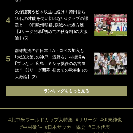
久保建英や松木玖生に続け！徳田誉ら
10代の才能を使い切れないJクラブの課
題と、｢0円欧州移籍｣撲滅への処方箋
【Jリーグ開幕｢初めての秋春制｣の大激
論】(5)
群雄割拠の西日本！A・ロペス加入も
｢大迫次第｣の神戸、浅野＆川村復帰も
｢ブレない｣広島、ミシャ就任の名古屋
は？【Jリーグ開幕｢初めての秋春制｣の
大激論】(2)
ランキングをもっと見る
#北中米ワールドカップ大特集
#Ｊリーグ
#伊東純也
#中村敬斗
#日本サッカー協会
#日本代表