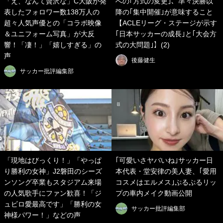
「え、なんて贅沢な」C大阪が発
への｢方式の変更｣、準々決勝以
表したフォロワー数138万人の
降の｢集中開催｣が意味すること
超々人気声優との「コラボ映像
【ACLEリーグ・ステージが示す
＆ユニフォーム写真」が大反
｢日本サッカーの成長｣と｢大会方
響！「凄！」「嬉しすぎる」の
式の大問題｣】(2)
声
後藤健生
サッカー批評編集部
「現地はびっくり！」「やっぱ
｢可愛いさヤバいね｣サッカー日
り勝利の女神」J2磐田のシーズ
本代表・堂安律の美人妻、｢愛用
ンソング卒業もスタジアム来場
コスメはエルメス｣ぷるぷるリッ
の人気歌手にファン歓喜！「ジ
プの車内メイク動画公開
ュビロ愛最高です」「勝利の女
サッカー批評編集部
神様パワー！」などの声