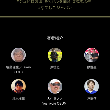
#ジュビロ磐田
#ベガルタ仙台
#松木玖生
#なでしこジャパン
著者紹介
後藤健生／Takeo
原壮史
原悦生
GOTO
川本梅花
大住良之／
戸塚啓
Yoshiyuki OSUMI