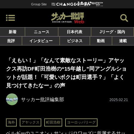
Group Site
新着
ニュース
日本代表
Jリーグ・国内
批評
インタビュー
ビジネス
動画
連載
「えもい！」「なんて素敵なストーリー」アヤッ
クス再訪DF町田浩樹の“15年越し”同アングルショ
ットが話題！「可愛いボクは町田選手？」「よく
見つけてきたなー」の声
サッカー批評編集部
2025.02.21
海外
アヤックス
町田浩樹
ヨーロッパリーグ
ベルギーのユニオン・サン・ジロワーズに所属するサッ