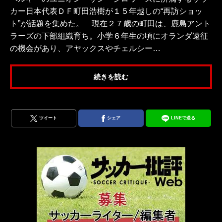
カー日本代表ＤＦ町田浩樹が１５年越しの“再訪ショッ
ト”が話題を集めた。 現在２７歳の町田は、鹿島アント
ラーズの下部組織育ち。小学６年生の頃にオランダ遠征
の機会があり、アヤックスやチェルシー…
続きを読む
ツイート
シェア
LINEで送る