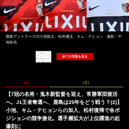
鹿島アントラーズの小池龍太、松村優太、キム・テヒョン 撮影：中
地拓也
全ての写真を見る
（1）
（2）
【7冠の名将・鬼木新監督を迎え、常勝軍団復活
へ。J1王者奪還へ、鹿島は25年をどう戦う？(2)】
小池、キム・テヒョンらの加入、松村復帰で各ポ
ジションの競争激化。選手層拡大が上位躍進の起
爆剤に