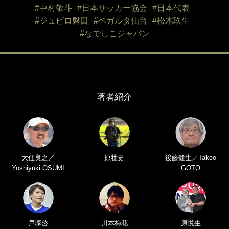
#中村敬斗
#日本サッカー協会
#日本代表
#ジュビロ磐田
#ベガルタ仙台
#松木玖生
#なでしこジャパン
著者紹介
大住良之／
原壮史
後藤健生／Takeo
Yoshiyuki OSUMI
GOTO
戸塚啓
川本梅花
原悦生