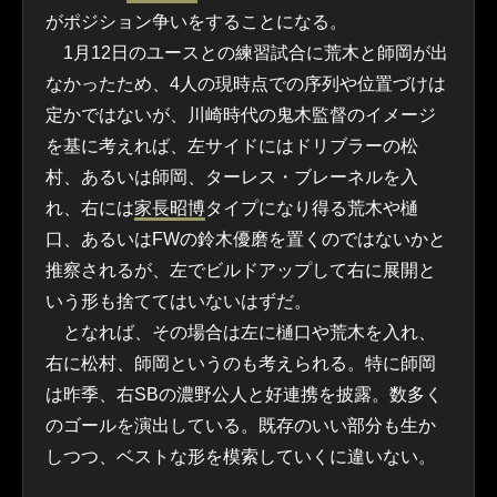
がポジション争いをすることになる。
1月12日のユースとの練習試合に荒木と師岡が出
なかったため、4人の現時点での序列や位置づけは
定かではないが、川崎時代の鬼木監督のイメージ
を基に考えれば、左サイドにはドリブラーの松
村、あるいは師岡、ターレス・ブレーネルを入
れ、右には
家長昭博
タイプになり得る荒木や樋
口、あるいはFWの鈴木優磨を置くのではないかと
推察されるが、左でビルドアップして右に展開と
いう形も捨ててはいないはずだ。
となれば、その場合は左に樋口や荒木を入れ、
右に松村、師岡というのも考えられる。特に師岡
は昨季、右SBの濃野公人と好連携を披露。数多く
のゴールを演出している。既存のいい部分も生か
しつつ、ベストな形を模索していくに違いない。