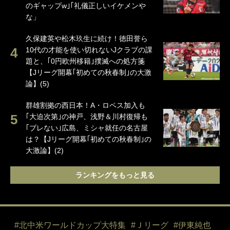
のギャップw｣｢礼儀正しいイケメンや
な」
久保建英や松木玖生に続け！徳田誉ら
10代の才能を使い切れないJクラブの課
題と、｢0円欧州移籍｣撲滅への処方箋
【Jリーグ開幕｢初めての秋春制｣の大激
論】(5)
群雄割拠の西日本！A・ロペス加入も
｢大迫次第｣の神戸、浅野＆川村復帰も
｢ブレない｣広島、ミシャ就任の名古屋
は？【Jリーグ開幕｢初めての秋春制｣の
大激論】(2)
ランキングをもっと見る
#北中米ワールドカップ大特集
#Ｊリーグ
#伊東純也