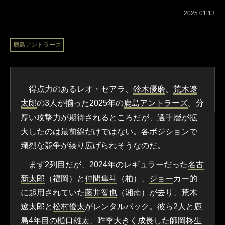
2025.01.13
鹿島アントラーズ
得点力のあるレオ・セアラ、
鈴木優磨
、
荒木遼
太郎
の3人が揃った2025年の
鹿島アントラーズ
。分
厚い攻撃力が期待されるところだが、選手層が拡
大したのは最前線だけではない。各ポジションで
熾烈な競争が繰り広げられそうなのだ。
まず2列目だが、2024年のレギュラーだった
名古
新太郎
（福岡）と
仲間隼斗
（柏）、
ジョー
カー的
に起用されていた
藤井智也
（湘南）が去り、荒木
遼太郎と
松村優太
がレンタルバック。彼ら2人と鹿
島4年目の
樋口雄太
、昨季大きく成長した師岡柊生