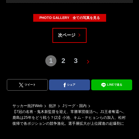
PHOTO GALLERY 全ての写真を見る
次ページ
1
2
3
ツイート
シェア
LINEで送る
サッカー批評Web
批評
Jリーグ・国内
【7冠の名将・鬼木新監督を迎え、常勝軍団復活へ。J1王者奪還へ、
鹿島は25年をどう戦う？(2)】小池、キム・テヒョンらの加入、松村
復帰で各ポジションの競争激化。選手層拡大が上位躍進の起爆剤に