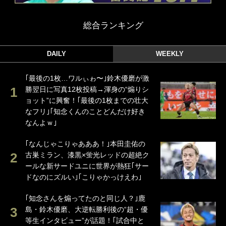
総合ランキング
DAILY
WEEKLY
｢最後の1枚…ワルぃゎ〜｣鈴木優磨が激
勝翌日に写真12枚投稿→渾身の“煽りシ
ョット”に興奮！｢最後の1枚までの壮大
なフリ｣｢知念くんのことどんだけ好き
なんよｗ｣
｢なんじゃこりゃあああ！｣本田圭佑の
古巣ミラン、漆黒×蛍光レッドの超絶ク
ールな新サードユニに世界が熱狂｢サー
ドなのにズルい｣｢こりゃかっけえわ｣
｢知念さんを煽ってたのと同じ人？｣鹿
島・鈴木優磨、大逆転勝利後の“超・優
等生インタビュー”が話題！｢試合中と