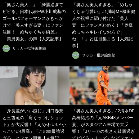
「奥さん美人…」「綺麗過ぎて
「奥さん美人すぎる」「めちゃ
ビビる」日本代表FW小川航基の
くちゃ可愛い」J1川崎MF橘田健
ゴールパフォーマンスがきっか
人の祝福に駆け付けた「美人
けで「美人すぎる妻」にファン
妻」にファンざわめく！「奥様
注目！「めちゃくちゃ綺麗」
めっちゃキレイなお方です
「美男美女」の声【人気記事】
ね…！」と注目集まる【人気記
事】
サッカー批評編集部
サッカー批評編集部
「身長差がいい感じ」川口春奈
「奥さん美人すぎる」J2清水DF
と三笘薫の「肩くっつけショッ
高橋祐治の「元AKB48メンバー
ト」が大反響！「え!かわいい!か
妻」がスタジアム来場で大反
っこいい!最高」「この絵最強過
響！「Jリーガの奥さん綺麗過ぎ
ぎる」とファン興奮【人気記
てビビるシリーズ」などファン