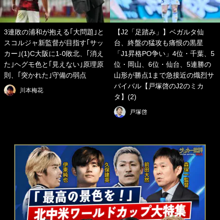
3連敗の浦和が抱える｢大問題｣と
【J2「足踏み」】ベガルタ仙
スコルジャ新監督が目指す｢サッ
台、終盤の猛攻も痛恨の黒星
カー｣(1)C大阪に1-0敗北、｢消え
「J1昇格PO争い」4位・千葉、5
た｣ヘグモ色と｢見えない｣原理原
位・岡山、6位・仙台、5連勝の
則、｢突かれた｣守備の弱点
山形が勝点1まで急接近の熾烈サ
バイバル【戸塚啓のJ2のミカ
川本梅花
タ】(2)
戸塚啓