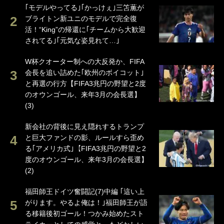
｢モデルやってる｣｢かっけぇ｣三笘薫が
ブライトン新ユニのモデルで完全復
活！“King”の帰還に｢チームから大歓迎
されてる｣｢元気な姿見れて…｣
W杯クオーター制への大反発か、FIFA
会長を追い詰めた｢欧州のボイコット｣
と再選の行方【FIFA3兆円の野望と2度
のオウンゴール、来年3月の会長選】
(3)
新会社の背後に見え隠れするトランプ
と巨大ファンドの影、ルールすら歪め
る｢アメリカ式｣【FIFA3兆円の野望と2
度のオウンゴール、来年3月の会長選】
(2)
福田師王ドイツ奮闘記(7)中編 ｢這い上
がります。やるよ俺は！｣福田師王が語
る移籍後初ゴール！つかみ始めたスト