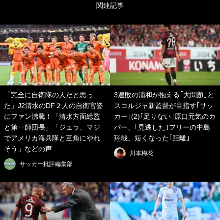
関連記事
「完全に自衛隊の人だと思っ
3連敗の浦和が抱える｢大問題｣と
た」J2清水のDF２人の自衛官姿
スコルジャ新監督が目指す｢サッ
にファン沸騰！「清水方面総監
カー｣(2)｢足りない｣原口元気のカ
と第一師団長」「ジェラ、マジ
バー、｢見逃した｣フリーの中島
でアメリカ海兵隊と互角にやれ
翔哉、短くなった｢距離｣
そう」などの声
川本梅花
サッカー批評編集部