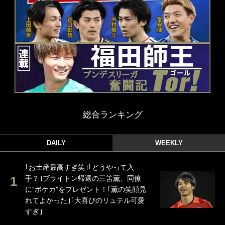
総合ランキング
DAILY
WEEKLY
｢お土産最高すぎ笑｣｢どうやって入
手？｣ブライトン帰還の三笘薫、同僚
に“ポケカ”をプレゼント！｢薫の笑顔見
れてよかった｣｢大喜びのリュテル可愛
すぎ｣