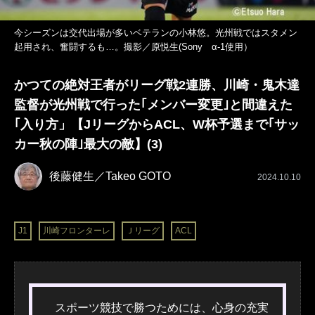
今シーズンは交代出場が多いベテランの小林悠。光州戦ではスタメン
起用され、奮闘するも…。撮影／原悦生(Sony α‐1使用）
かつての絶対王者がリーグ戦2連勝、川崎・鬼木達
監督が光州戦で行った｢メンバー変更｣と間違えた
｢入り方」【JリーグからACL、W杯予選まで｢サッ
カー秋の陣｣最大の敵】(3)
後藤健生／Takeo GOTO
2024.10.10
J1
川崎フロンターレ
Ｊリーグ
ACL
スポーツ競技で勝つためには、心身の充実