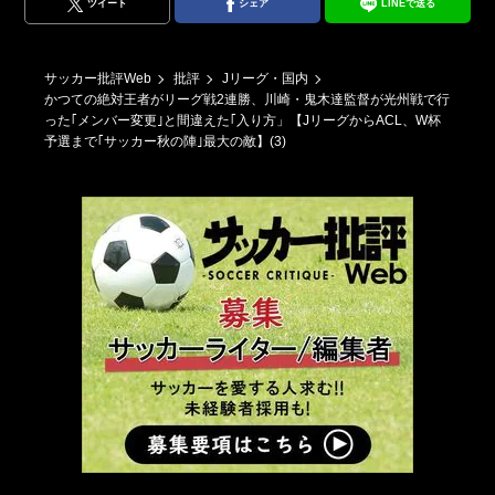
ツイート
シェア
LINEで送る
サッカー批評Web
批評
Jリーグ・国内
かつての絶対王者がリーグ戦2連勝、川崎・鬼木達監督が光州戦で行
った｢メンバー変更｣と間違えた｢入り方」【JリーグからACL、W杯
予選まで｢サッカー秋の陣｣最大の敵】(3)