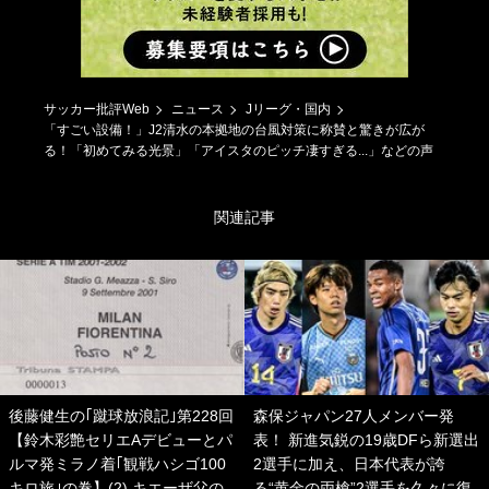
サッカー批評Web
ニュース
Jリーグ・国内
「すごい設備！」J2清水の本拠地の台風対策に称賛と驚きが広が
る！「初めてみる光景」「アイスタのピッチ凄すぎる...」などの声
関連記事
後藤健生の｢蹴球放浪記｣第228回
森保ジャパン27人メンバー発
【鈴木彩艶セリエAデビューとパ
表！ 新進気鋭の19歳DFら新選出
ルマ発ミラノ着｢観戦ハシゴ100
2選手に加え、日本代表が誇
キロ旅｣の巻】(2) キエーザ父の
る“黄金の両槍”2選手を久々に復