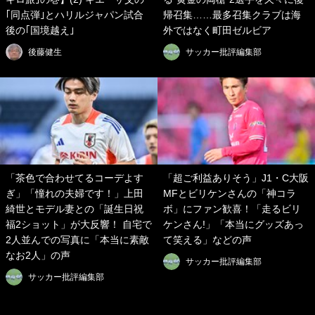
｢同点弾｣とハリルジャパン試合
帰召集……最多召集クラブは海
後の｢国境越え｣
外ではなく町田ゼルビア
後藤健生
サッカー批評編集部
「茶色で合わせてるコーデよす
「超ご利益ありそう」J1・C大阪
ぎ」「憧れの夫婦です！」上田
MFとビリケンさんの「神コラ
綺世とモデル妻との「誕生日祝
ボ」にファン歓喜！「走るビリ
福2ショット」が大反響！ 自宅で
ケンさん!」「本当にグッズあっ
2人並んでの写真に「本当に素敵
て笑える」などの声
なお2人」の声
サッカー批評編集部
サッカー批評編集部