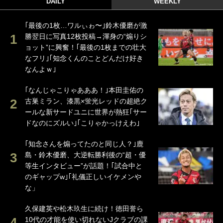
DAILY
WEEKLY
｢最後の1枚…ワルぃゎ〜｣鈴木優磨が激
勝翌日に写真12枚投稿→渾身の“煽りシ
ョット”に興奮！｢最後の1枚までの壮大
なフリ｣｢知念くんのことどんだけ好き
なんよｗ｣
｢なんじゃこりゃあああ！｣本田圭佑の
古巣ミラン、漆黒×蛍光レッドの超絶ク
ールな新サードユニに世界が熱狂｢サー
ドなのにズルい｣｢こりゃかっけえわ｣
｢知念さんを煽ってたのと同じ人？｣鹿
島・鈴木優磨、大逆転勝利後の“超・優
等生インタビュー”が話題！｢試合中と
のギャップw｣｢礼儀正しいイケメンや
な」
久保建英や松木玖生に続け！徳田誉ら
10代の才能を使い切れないJクラブの課