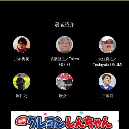
著者紹介
川本梅花
後藤健生／Takeo
大住良之／
GOTO
Yoshiyuki OSUMI
原壮史
原悦生
戸塚啓