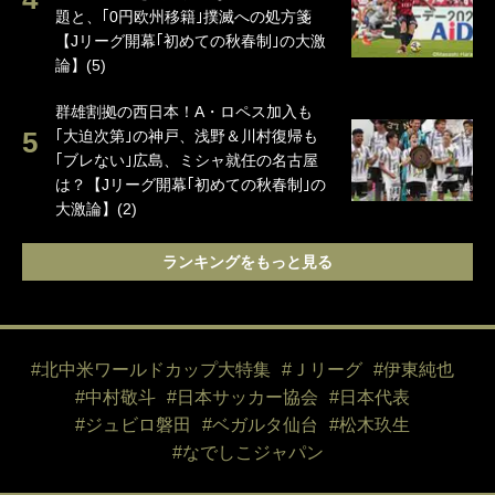
題と、｢0円欧州移籍｣撲滅への処方箋
【Jリーグ開幕｢初めての秋春制｣の大激
論】(5)
群雄割拠の西日本！A・ロペス加入も
｢大迫次第｣の神戸、浅野＆川村復帰も
｢ブレない｣広島、ミシャ就任の名古屋
は？【Jリーグ開幕｢初めての秋春制｣の
大激論】(2)
ランキングをもっと見る
#北中米ワールドカップ大特集
#Ｊリーグ
#伊東純也
#中村敬斗
#日本サッカー協会
#日本代表
#ジュビロ磐田
#ベガルタ仙台
#松木玖生
#なでしこジャパン