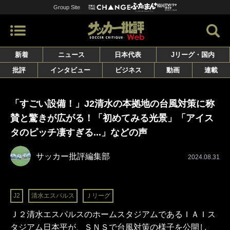
Group Site
新着
ニュース
日本代表
Jリーグ・国内
批評
インタビュー
ビジネス
動画
連載
「すごい設備！」J2清水の本拠地の台風対策に称
賛と驚きが広がる！「初めてみる光景」「アイス
タのピッチ凄すぎる...」などの声
サッカー批評編集部
2024.08.31
J2
清水エスパルス
Ｊリーグ
Ｊ２清水エスパルスのホームスタジアムであるＩＡＩス
タジアム日本平が、ＳＮＳで台風対策の様子を公開し