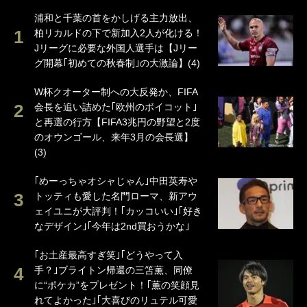
浦和と千葉の首をかしげる主力放出、
柏リカルドの下で新加入2人が化ける！
Jリーグに必要な外国人選手は【Jリー
グ開幕｢初めての秋春制｣の大激論】(4)
W杯クオーター制への大反発か、FIFA
会長を追い詰めた｢欧州のボイコット｣
と再選の行方【FIFA3兆円の野望と2度
のオウンゴール、来年3月の会長選】
(3)
｢めーっちゃオシャじゃん｣中田英寿や
トッティも愛した名門ローマ、新アウ
ェイユニが大評判！｢カッコいい｣｢好き
なデザイン｣｢今年は2nd買おうかな｣
｢お土産最高すぎ笑｣｢どうやって入
手？｣ブライトン帰還の三笘薫、同僚
に“ポケカ”をプレゼント！｢薫の笑顔見
れてよかった｣｢大喜びのリュテル可愛