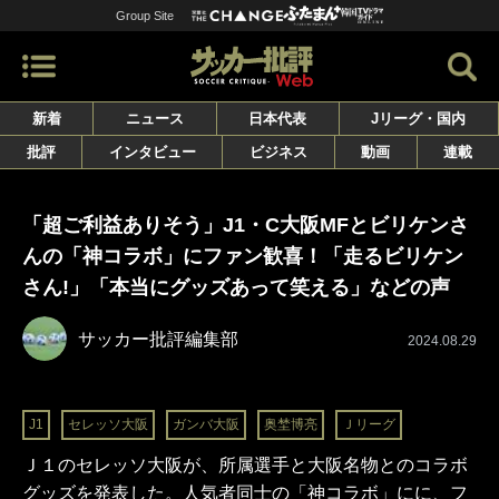
Group Site
新着
ニュース
日本代表
Jリーグ・国内
批評
インタビュー
ビジネス
動画
連載
「超ご利益ありそう」J1・C大阪MFとビリケンさ
んの「神コラボ」にファン歓喜！「走るビリケン
さん!」「本当にグッズあって笑える」などの声
サッカー批評編集部
2024.08.29
J1
セレッソ大阪
ガンバ大阪
奥埜博亮
Ｊリーグ
Ｊ１のセレッソ大阪が、所属選手と大阪名物とのコラボ
グッズを発表した。人気者同士の「神コラボ」にに、フ