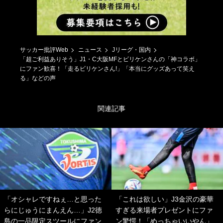
サッカー批評Web
ニュース
Jリーグ・国内
「超ご利益ありそう」J1・C大阪MFとビリケンさんの「神コラボ」
にファン歓喜！「走るビリケンさん!」「本当にグッズあって笑え
る」などの声
関連記事
「オシャレですねぇ…と思った
「これは欲しい」J3金沢の豪華
らにじゅうにまんえん…」J2徳
すぎる来場者プレゼントにファ
島の一品限定スツールにファン
ン驚愕！「めっちゃいいやん」