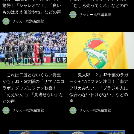
驚愕！「シャレオツ！」「良い
「むしろ売ってくれ」などの声
ものはええ値段やね」などの声
サッカー批評編集部
サッカー批評編集部
「これは二度とないくらい貴重
「…鬼太郎…？」J2千葉のラガ
かも」J1・G大阪の「サマソニコ
ーシャツにファン注目！「南ア
ラボ」グッズにファン歓喜！
フリカみたい」「ブラジル人に
「ええやん!!」「見逃せない」な
似合わないわけがない」などの
どの声
声
サッカー批評編集部
サッカー批評編集部