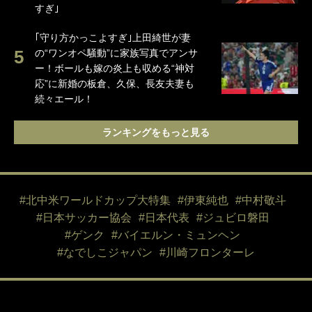
すぎ｣
｢守り方かっこよすぎ｣上田綺世が妻
の“ワンオペ騒動”に家族写真でアンサ
ー！ボールも嫁の炎上も収める“神対
応”に新婚の板倉、久保、長友夫妻も
続々エール！
ランキングをもっと見る
#北中米ワールドカップ大特集
#伊東純也
#中村敬斗
#日本サッカー協会
#日本代表
#ジュビロ磐田
#ゲンク
#バイエルン・ミュンヘン
#なでしこジャパン
#川崎フロンターレ