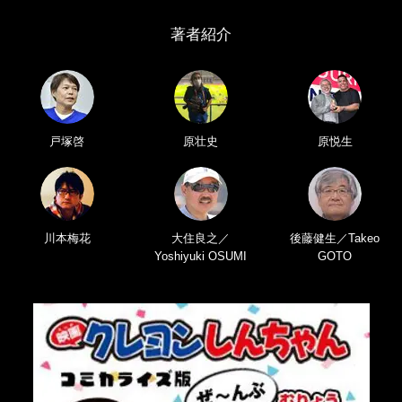
著者紹介
戸塚啓
原壮史
原悦生
川本梅花
大住良之／
後藤健生／Takeo
Yoshiyuki OSUMI
GOTO