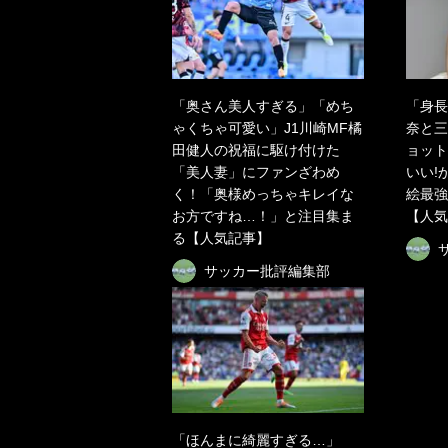
「奥さん美人すぎる」「めち
「身長
ゃくちゃ可愛い」J1川崎MF橘
奈と三
田健人の祝福に駆け付けた
ョット
「美人妻」にファンざわめ
いい!
く！「奥様めっちゃキレイな
絵最強
お方ですね…！」と注目集ま
【人気
る【人気記事】
サッカー批評編集部
「ほんまに綺麗すぎる…」