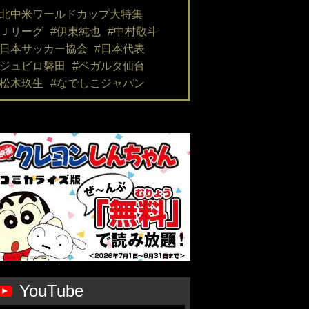
#北中米ワールドカップ大特集
#Ｊリーグ
#伊東純也
#中村敬斗
#日本サッカー協会
#日本代表
#ジュビロ磐田
#ベガルタ仙台
#松木玖生
#なでしこジャパン
YouTube