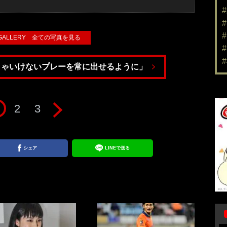
 GALLERY 全ての写真を見る
きゃいけないプレーを常に出せるように」
2
3
シェア
LINEで送る