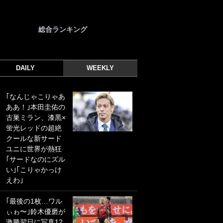
総合ランキング
DAILY
WEEKLY
｢なんじゃこりゃあ
｢光の速さじゃん｣
ああ！｣本田圭佑の
｢えっぐいミドル｣
古巣ミラン、漆黒×
ドイツ名門移籍の
蛍光レッドの超絶
日本代表23歳ボラ
クールな新サード
ンチ、移籍後初ゴ
ユニに世界が熱狂
ールに驚愕！｢見た
｢サードなのにズル
事ないシュートや｣
い｣｢こりゃかっけ
｢聡がどんどん遠く
えわ｣
なっていく」
｢最後の1枚…ワル
｢誰が止めれんねん
ぃゎ〜｣鈴木優磨が
w｣フェイエ上田綺
激勝翌日に写真12
世の“神コース”弾丸