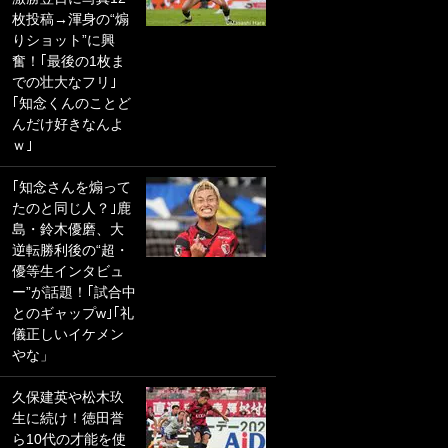
枚投稿→渾身の“煽
PKにイタリア代表
りショット”に興
GKも成す術なし！
奮！｢最後の1枚ま
｢ノーチャンスすぎ
での壮大なフリ｣
るわ｣｢綺世のPKの
｢知念くんのことど
上手さは世界屈指
んだけ好きなんよ
かも｣
ｗ｣
｢また敬斗が魚に
｢知念さんを煽って
笑｣菅原由勢がW杯
たのと同じ人？｣鹿
戦士の夏休み秘蔵
島・鈴木優磨、大
ショット公開！ 川
逆転勝利後の“超・
口春奈と結婚のモ
優等生インタビュ
テ男も登場で｢写真
ー”が話題！｢試合中
全部楽しそう｣｢タ
とのギャップw｣｢礼
ケの水中かわいす
儀正しいイケメン
ぎる」
やな」
｢お土産最高すぎ
久保建英や松木玖
笑｣｢どうやって入
生に続け！徳田誉
手？｣ブライトン帰
ら10代の才能を使
還の三笘薫、同僚