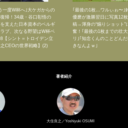
う一度W杯へ｣大ケガからの
｢最後の1枚…ワルぃゎ〜｣
復帰！34歳・谷口彰悟の
優磨が激勝翌日に写真12
跡を支えた日本資本のベルギ
稿→渾身の“煽りショット”
クラブ、次なる野望はW杯ベ
奮！｢最後の1枚までの壮
8【シント＝トロイデン立
リ｣｢知念くんのことどん
之CEOの世界戦略】(2)
きなんよｗ｣
著者紹介
大住良之／Yoshiyuki OSUMI