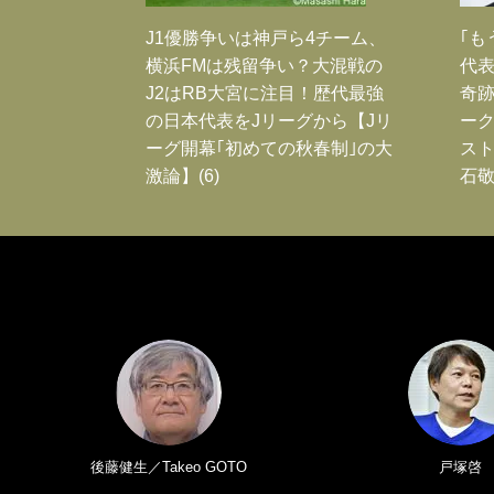
J1優勝争いは神戸ら4チーム、
｢も
横浜FMは残留争い？大混戦の
代表
J2はRB大宮に注目！歴代最強
奇
の日本代表をJリーグから【Jリ
ー
ーグ開幕｢初めての秋春制｣の大
スト
激論】(6)
石敬
後藤健生／Takeo GOTO
戸塚啓