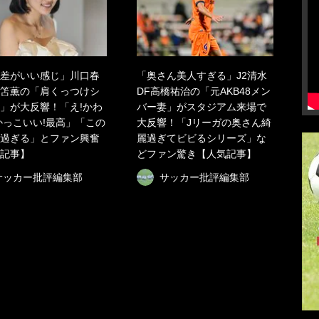
差がいい感じ」川口春
「奥さん美人すぎる」J2清水
笘薫の「肩くっつけシ
DF高橋祐治の「元AKB48メン
」が大反響！「え!かわ
バー妻」がスタジアム来場で
かっこいい!最高」「この
大反響！「Jリーガの奥さん綺
過ぎる」とファン興奮
麗過ぎてビビるシリーズ」な
記事】
どファン驚き【人気記事】
サッカー批評編集部
サッカー批評編集部