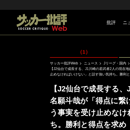
批評
ニ
Jリーグ
戦術
注目選手
海外サッ
監督
マネー
チームマ
日本代表
（1）
サッカー批評Web
ニュース
Jリーグ・国内
【J2仙台で成長する、J1川崎の若武者2人の現在
止めなければいけない」と話す強い気持ち。勝利と
【J2仙台で成長する、J
名願斗哉が「得点に繋
う事実を受け止めなけ
ち。勝利と得点を求め