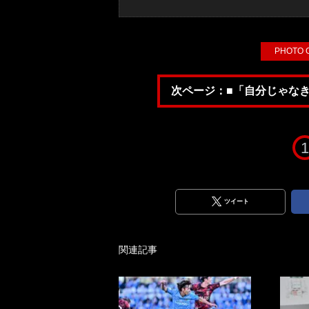
PHOTO
次ページ：■「自分じゃな
1
ツイート
関連記事