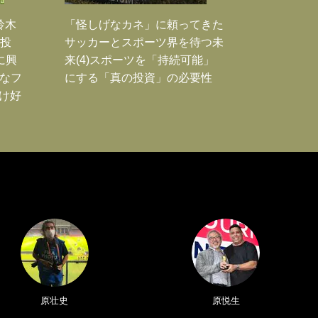
鈴木
「怪しげなカネ」に頼ってきた
枚投
サッカーとスポーツ界を待つ未
に興
来(4)スポーツを「持続可能」
大なフ
にする「真の投資」の必要性
だけ好
原壮史
原悦生