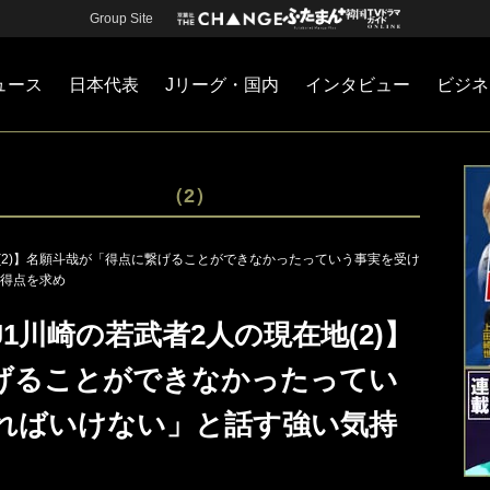
Group Site
ュース
日本代表
Jリーグ・国内
インタビュー
ビジネ
・国内
カー
ネジメント
Jリーグ・国内
戦術
注目選手
海外サッカー
監督
マネー
チームマネジメント
日本代表
（2）
地(2)】名願斗哉が「得点に繋げることができなかったっていう事実を受け
得点を求め
1川崎の若武者2人の現在地(2)】
げることができなかったってい
ればいけない」と話す強い気持