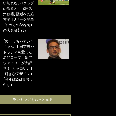
い切れないJクラブ
に“ポケカ”をプレゼ
の課題と、｢0円欧
ント！｢薫の笑顔見
州移籍｣撲滅への処
れてよかった｣｢大
方箋【Jリーグ開幕
喜びのリュテル可
｢初めての秋春制｣
愛すぎ｣
の大激論】(5)
浦和と千葉の首を
｢めーっちゃオシャ
かしげる主力放
じゃん｣中田英寿や
出、柏リカルドの
トッティも愛した
下で新加入2人が化
名門ローマ、新ア
ける！Jリーグに必
ウェイユニが大評
要な外国人選手は
判！｢カッコいい｣
【Jリーグ開幕｢初
｢好きなデザイン｣
めての秋春制｣の大
｢今年は2nd買おう
激論】(4)
かな｣
ランキングをも
ランキングをもっと見る