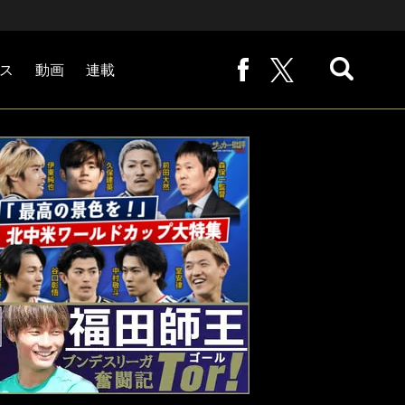
ス
動画
連載
熊崎敬の「路地から始まる処世術」
下田恒幸の「10倍面白くなるサッカー中継の見方」
サッカー批評PHOTOギャラリー「ピッチの焦点」
後藤健生の「蹴球放浪記」
原悦生PHOTOギャラリー「サッカー遠近」
「だれかに言いたくなる記録」
福田師王「ブンデスリーガ奮闘記 Tor!」
大住良之の「この世界のコーナーエリアから」