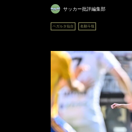
サッカー批評編集部
ベガルタ仙台
名願斗哉