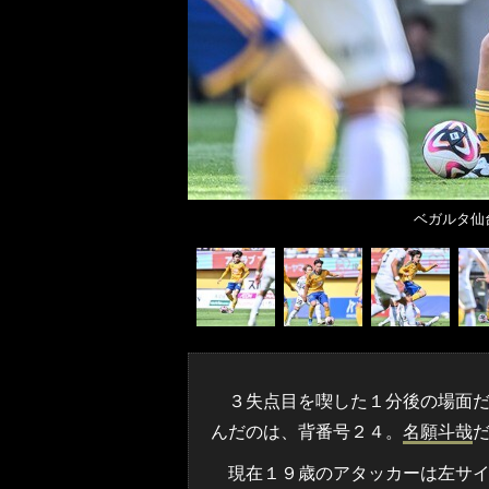
ベガルタ仙
３失点目を喫した１分後の場面だ
んだのは、背番号２４。
名願斗哉
現在１９歳のアタッカーは左サイ