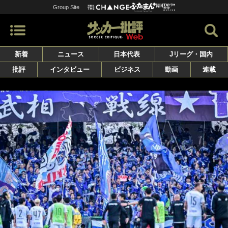
Group Site
新着
ニュース
日本代表
Jリーグ・国内
批評
インタビュー
ビジネス
動画
連載