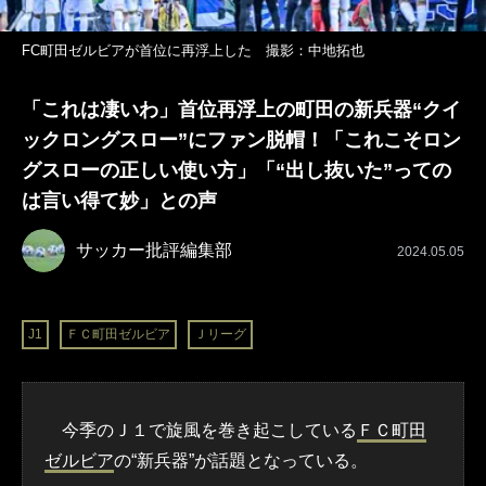
FC町田ゼルビアが首位に再浮上した 撮影：中地拓也
「これは凄いわ」首位再浮上の町田の新兵器“クイ
ックロングスロー”にファン脱帽！「これこそロン
グスローの正しい使い方」「“出し抜いた”っての
は言い得て妙」との声
サッカー批評編集部
2024.05.05
J1
ＦＣ町田ゼルビア
Ｊリーグ
今季のＪ１で旋風を巻き起こしている
ＦＣ町田
ゼルビア
の“新兵器”が話題となっている。