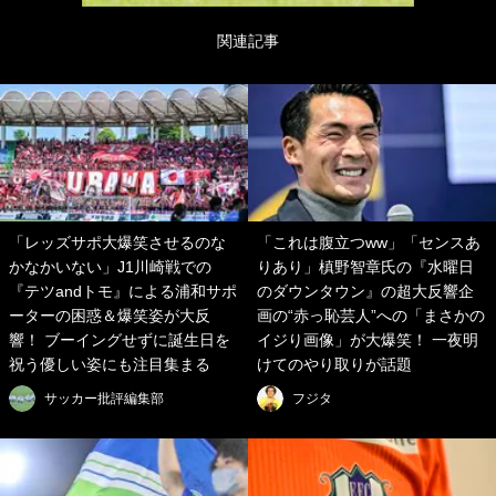
関連記事
「レッズサポ大爆笑させるのな
「これは腹立つww」「センスあ
かなかいない」J1川崎戦での
りあり」槙野智章氏の『水曜日
『テツandトモ』による浦和サポ
のダウンタウン』の超大反響企
ーターの困惑＆爆笑姿が大反
画の“赤っ恥芸人”への「まさかの
響！ ブーイングせずに誕生日を
イジり画像」が大爆笑！ 一夜明
祝う優しい姿にも注目集まる
けてのやり取りが話題
サッカー批評編集部
フジタ