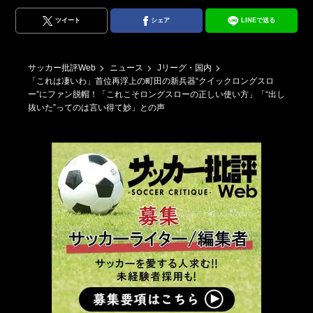
ツイート
シェア
LINEで送る
サッカー批評Web
ニュース
Jリーグ・国内
「これは凄いわ」首位再浮上の町田の新兵器“クイックロングスロ
ー”にファン脱帽！「これこそロングスローの正しい使い方」「“出し
抜いた”ってのは言い得て妙」との声