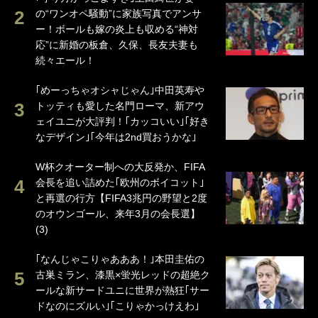
の“ワンオペ騒動”に家族写真でアンサ
ー！ボールも嫁の炎上も収める“神対
応”に新婚の板倉、久保、長友夫妻も
続々エール！
｢めーっちゃオシャじゃん｣中田英寿や
トッティも愛した名門ローマ、新アウ
ェイユニが大評判！｢カッコいい｣｢好き
なデザイン｣｢今年は2nd買おうかな｣
W杯クオーター制への大反発か、FIFA
会長を追い詰めた｢欧州のボイコット｣
と再選の行方【FIFA3兆円の野望と2度
のオウンゴール、来年3月の会長選】
(3)
｢なんじゃこりゃあああ！｣本田圭佑の
古巣ミラン、漆黒×蛍光レッドの超絶ク
ールな新サードユニに世界が熱狂｢サー
ドなのにズルい｣｢こりゃかっけえわ｣