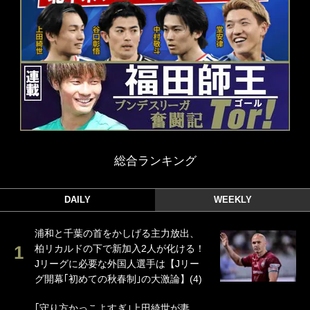
総合ランキング
DAILY
WEEKLY
浦和と千葉の首をかしげる主力放出、
柏リカルドの下で新加入2人が化ける！
Jリーグに必要な外国人選手は【Jリー
グ開幕｢初めての秋春制｣の大激論】(4)
｢守り方かっこよすぎ｣上田綺世が妻