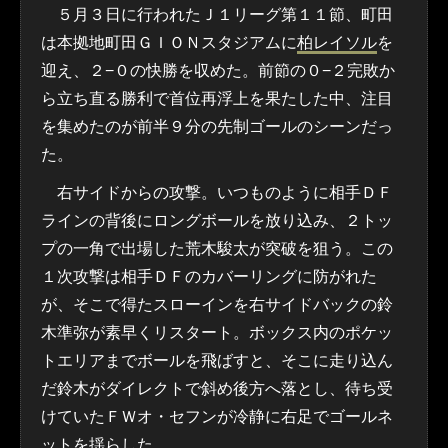
５月３日に行われたＪ１リーグ第１１節、町田
は本拠地町田ＧＩＯＮスタジアムに
柏レイソル
を
迎え、２−０の快勝を収めた。前節の０−２完敗か
ら立ち直る勝利で首位再浮上を果たした中、注目
を集めたのが前半９分の先制ゴールのシーンだっ
た。
右サイドからの攻撃。いつものように相手ＤＦ
ラインの背後にロングボールを放り込み、２トッ
プの一角で出場した荒木駿太が突破を狙う。この
１次攻撃は相手ＤＦのカバーリングに防がれた
が、そこで得たスローインを右サイドバックの鈴
木準弥が素早くリスタート。ボックス内のポケッ
トエリアまでボールを飛ばすと、そこに走り込ん
だ鈴木がダイレクトで斜め後方へ落とし、待ち受
けていたＦＷオ・セフンが冷静に右足でゴールネ
ットを揺らした。