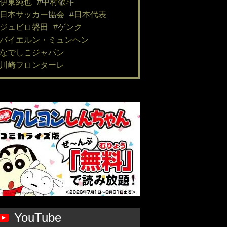
#伊東純也
#中村敬斗
#日本サッカー協会
#日本代表
#ジュビロ磐田
#ゲンク
#バイエルン・ミュンヘン
#なでしこジャパン
#川崎フロンターレ
YouTube