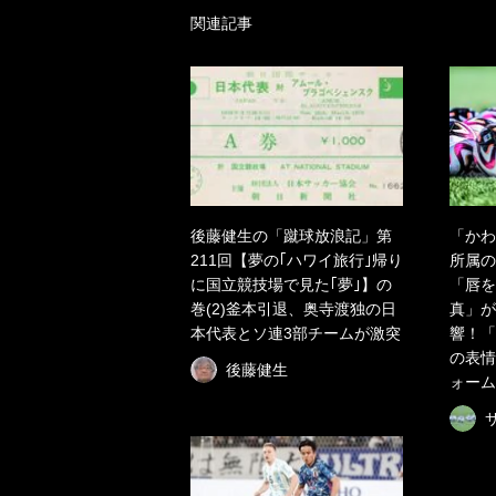
関連記事
後藤健生の「蹴球放浪記」第
「かわ
211回【夢の｢ハワイ旅行｣帰り
所属の
に国立競技場で見た｢夢｣】の
「唇を
巻(2)釜本引退、奥寺渡独の日
真」が
本代表とソ連3部チームが激突
響！「
の表情
後藤健生
ォーム