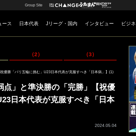
Group Site
ュース
日本代表
Jリーグ・国内
インタビュー
ビジネ
・国内
カー
ネジメント
Jリーグ・国内
戦術
注目選手
海外サッカー
監督
マネー
チームマネジメント
日本代表
（2）
（3）
優勝「パリ五輪に挑む」U23日本代表が克服すべき「日本病」】(1)
弱点」と準決勝の「完勝」【祝優
U23日本代表が克服すべき「日本
2024.05.04