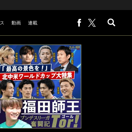
ス
動画
連載
熊崎敬の「路地から始まる処世術」
下田恒幸の「10倍面白くなるサッカー中継の見方」
サッカー批評PHOTOギャラリー「ピッチの焦点」
後藤健生の「蹴球放浪記」
原悦生PHOTOギャラリー「サッカー遠近」
「だれかに言いたくなる記録」
福田師王「ブンデスリーガ奮闘記 Tor!」
大住良之の「この世界のコーナーエリアから」