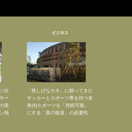
ビジネス
ソ出
「怪しげなカネ」に頼ってきた
新サー
サッカーとスポーツ界を待つ未
の美
来(4)スポーツを「持続可能」
ン熱
にする「真の投資」の必要性