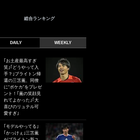
総合ランキング
DAILY
WEEKLY
｢お土産最高すぎ
｢光の速さじゃん｣
笑｣｢どうやって入
｢えっぐいミドル｣
手？｣ブライトン帰
ドイツ名門移籍の
還の三笘薫、同僚
日本代表23歳ボラ
に“ポケカ”をプレゼ
ンチ、移籍後初ゴ
ント！｢薫の笑顔見
ールに驚愕！｢見た
れてよかった｣｢大
事ないシュートや｣
喜びのリュテル可
｢聡がどんどん遠く
愛すぎ｣
なっていく」
｢モデルやってる｣
｢誰が止めれんねん
｢かっけぇ｣三笘薫
w｣フェイエ上田綺
がブライトン新ユ
世の“神コース”弾丸