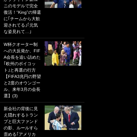
ニのモデルで完全
PKにイタリア代表
復活！“King”の帰還
GKも成す術なし！
に｢チームから大歓
｢ノーチャンスすぎ
迎されてる｣｢元気
るわ｣｢綺世のPKの
な姿見れて…｣
上手さは世界屈指
かも｣
W杯クオーター制
への大反発か、FIF
｢また敬斗が魚に
A会長を追い詰めた
笑｣菅原由勢がW杯
｢欧州のボイコッ
戦士の夏休み秘蔵
ト｣と再選の行方
ショット公開！ 川
【FIFA3兆円の野望
口春奈と結婚のモ
と2度のオウンゴー
テ男も登場で｢写真
ル、来年3月の会長
全部楽しそう｣｢タ
選】(3)
ケの水中かわいす
ぎる」
新会社の背後に見
え隠れするトラン
｢セカンドで決まり
プと巨大ファンド
だな｣19歳の日本代
の影、ルールすら
表MFが加入したス
歪める｢アメリカ
ペイン名門、“地中