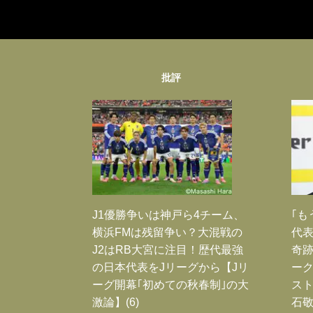
批評
J1優勝争いは神戸ら4チーム、
｢も
横浜FMは残留争い？大混戦の
代表
J2はRB大宮に注目！歴代最強
奇
の日本代表をJリーグから【Jリ
ー
ーグ開幕｢初めての秋春制｣の大
スト
激論】(6)
石敬