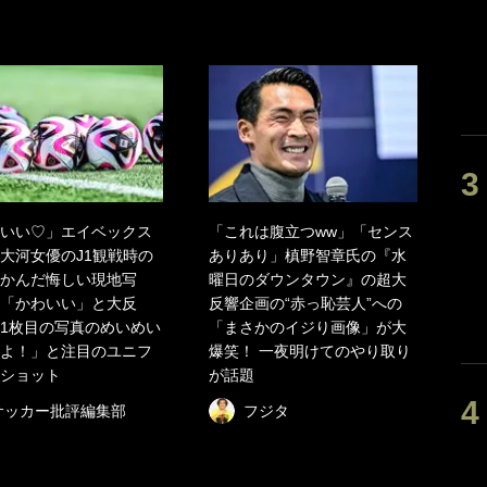
いい♡」エイベックス
「これは腹立つww」「センス
大河女優のJ1観戦時の
ありあり」槙野智章氏の『水
かんだ悔しい現地写
曜日のダウンタウン』の超大
「かわいい」と大反
反響企画の“赤っ恥芸人”への
1枚目の写真のめいめい
「まさかのイジり画像」が大
よ！」と注目のユニフ
爆笑！ 一夜明けてのやり取り
ショット
が話題
サッカー批評編集部
フジタ