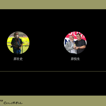
原壮史
原悦生