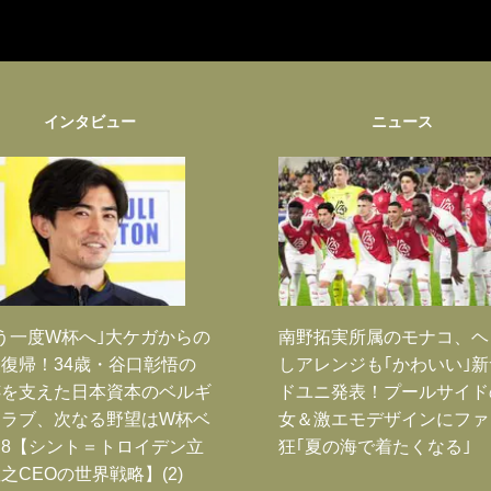
インタビュー
ニュース
う一度W杯へ｣大ケガからの
南野拓実所属のモナコ、ヘ
復帰！34歳・谷口彰悟の
しアレンジも｢かわいい｣
跡を支えた日本資本のベルギ
ドユニ発表！プールサイド
クラブ、次なる野望はW杯ベ
女＆激エモデザインにファ
8【シント＝トロイデン立
狂｢夏の海で着たくなる｣
之CEOの世界戦略】(2)