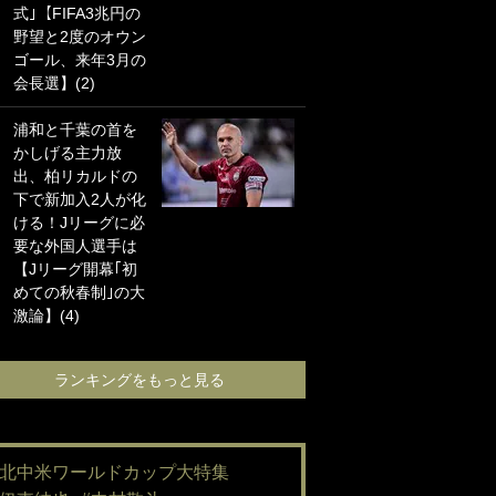
式｣【FIFA3兆円の
海の夕日”新アウェ
野望と2度のオウン
イユニに大反響｢か
ゴール、来年3月の
っこよすぎ｣｢革新
会長選】(2)
的｣｢ソソられる！｣
浦和と千葉の首を
｢お土産最高すぎ
かしげる主力放
笑｣｢どうやって入
出、柏リカルドの
手？｣ブライトン帰
下で新加入2人が化
還の三笘薫、同僚
ける！Jリーグに必
に“ポケカ”をプレゼ
要な外国人選手は
ント！｢薫の笑顔見
【Jリーグ開幕｢初
れてよかった｣｢大
めての秋春制｣の大
喜びのリュテル可
激論】(4)
愛すぎ｣
ランキングをもっと見る
ランキングをも
#北中米ワールドカップ大特集