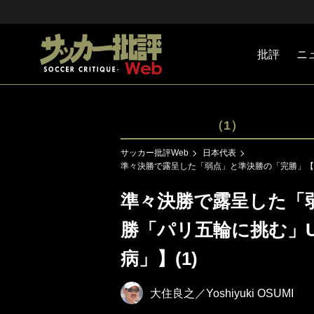
批評
ニ
Jリーグ
戦術
注目選手
海外サッ
監督
マネー
チームマ
日本代表
（1）
サッカー批評Web
日本代表
準々決勝で露呈した「弱点」と準決勝の「完勝」【祝
準々決勝で露呈した「
勝「パリ五輪に挑む」
病」】(1)
大住良之／Yoshiyuki OSUMI