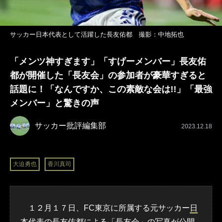
サッカー日本代表として活躍した長友佑都 撮影：中地拓也
「メンツ神すぎます」「すげーメンバー」長友佑
都が開催した「長友会」の参加者が豪華すぎると
話題に！「なんですか、この素敵な会は!!」「最強
メンバー」と驚きの声
サッカー批評編集部
2023.12.18
大迫勇也
香川真司
１２月１７日、FC東京に所属する元サッカー
日
本代表
の
長友佑都
による「長友会」の写真が公開