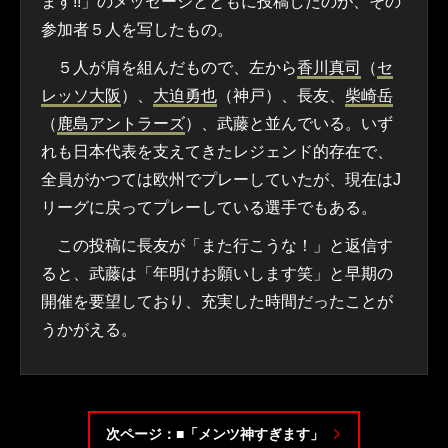
ます!!」のメッセージとともに投稿したのが、その
参加者５人を写したもの。
５人が肩を組んだもので、左から
香川真司
（
セ
レッソ大阪
）、
大迫勇也
（神戸）、長友、
柴崎岳
（
鹿島アントラーズ
）、武藤と並んでいる。いず
れも日本代表を支えてきたレジェンド的存在で、
全員がかつては欧州でプレーしていたが、現在はJ
リーグに戻ってプレーしている選手でもある。
この投稿に長友が「また行こうな！」と返信す
ると、武藤は「年明けお願いします笑」と早期の
開催を要望しており、充実した時間だったことが
うかがえる。
次ページ：■「メンツ神すぎます」