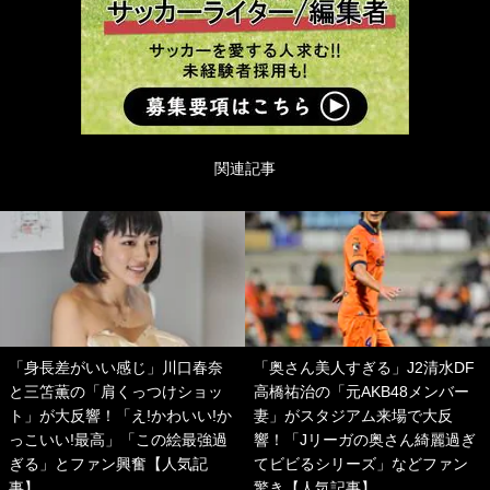
関連記事
「身長差がいい感じ」川口春奈
「奥さん美人すぎる」J2清水DF
と三笘薫の「肩くっつけショッ
高橋祐治の「元AKB48メンバー
ト」が大反響！「え!かわいい!か
妻」がスタジアム来場で大反
っこいい!最高」「この絵最強過
響！「Jリーガの奥さん綺麗過ぎ
ぎる」とファン興奮【人気記
てビビるシリーズ」などファン
事】
驚き【人気記事】