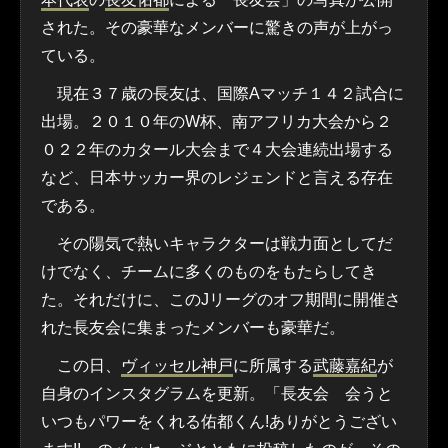
された。その豪華なメンバーに驚きの声が上がっ
ている。
現在３７歳の長友は、国際Aマッチ１４２試合に
出場。２０１０年のW杯、南アフリカ大会から２
０２２年のカタール大会まで４大会連続出場する
など、日本サッカー界のレジェンドと言える存在
である。
その陽気で熱いキャラクターは戦力面としてだ
けでなく、チームに多くのものをもたらしてき
た。それだけに、このJリーグのオフ期間に開催さ
れた長友会に集まったメンバーも豪華だ。
この日、
ヴィッセル神戸
に所属する
武藤嘉紀
が
自身のインスタグラムを更新。「長友会 会うと
いつもパワーをくれる佑都くん!ありがとうござい