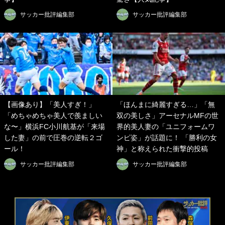
サッカー批評編集部
サッカー批評編集部
【画像あり】「美人すぎ！」
「ほんまに綺麗すぎる…」「無
「めちゃめちゃ美人で羨ましい
双の美しさ」アーセナルMFの世
な〜」横浜FC小川航基が「来場
界的美人妻の「ユニフォームワ
した妻」の前で圧巻の逆転２ゴ
ンピ姿」が話題に！ 「勝利の女
ール！
神」と称えられた衝撃的投稿
サッカー批評編集部
サッカー批評編集部