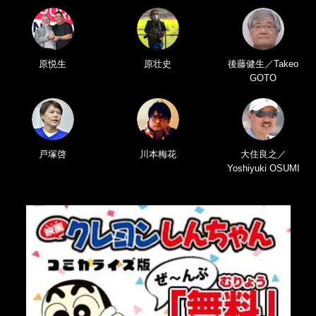
原悦生
原壮史
後藤健生／Takeo
GOTO
戸塚啓
川本梅花
大住良之／
Yoshiyuki OSUMI