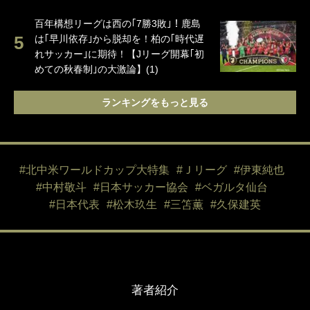
百年構想リーグは西の｢7勝3敗｣！鹿島
は｢早川依存｣から脱却を！柏の｢時代遅
れサッカー｣に期待！【Jリーグ開幕｢初
めての秋春制｣の大激論】(1)
ランキングをもっと見る
#北中米ワールドカップ大特集
#Ｊリーグ
#伊東純也
#中村敬斗
#日本サッカー協会
#ベガルタ仙台
#日本代表
#松木玖生
#三笘薫
#久保建英
著者紹介