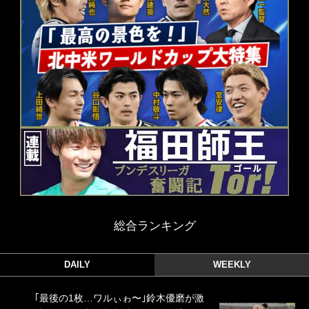
総合ランキング
DAILY
WEEKLY
｢最後の1枚…ワルぃゎ〜｣鈴木優磨が激