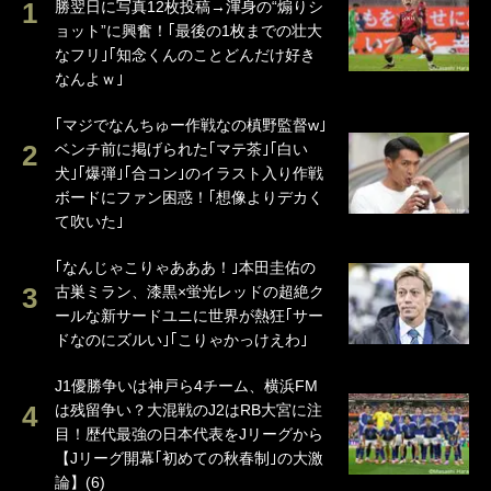
勝翌日に写真12枚投稿→渾身の“煽りシ
ョット”に興奮！｢最後の1枚までの壮大
なフリ｣｢知念くんのことどんだけ好き
なんよｗ｣
｢マジでなんちゅー作戦なの槙野監督w｣
ベンチ前に掲げられた｢マテ茶｣｢白い
犬｣｢爆弾｣｢合コン｣のイラスト入り作戦
ボードにファン困惑！｢想像よりデカく
て吹いた｣
｢なんじゃこりゃあああ！｣本田圭佑の
古巣ミラン、漆黒×蛍光レッドの超絶ク
ールな新サードユニに世界が熱狂｢サー
ドなのにズルい｣｢こりゃかっけえわ｣
J1優勝争いは神戸ら4チーム、横浜FM
は残留争い？大混戦のJ2はRB大宮に注
目！歴代最強の日本代表をJリーグから
【Jリーグ開幕｢初めての秋春制｣の大激
論】(6)