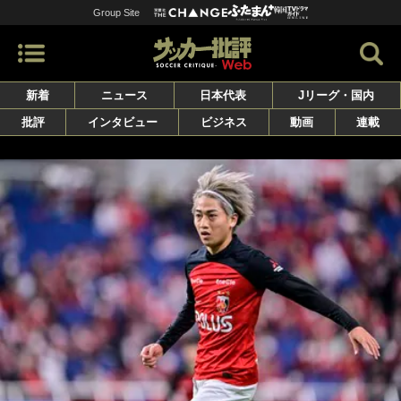
Group Site
新着
ニュース
日本代表
Jリーグ・国内
批評
インタビュー
ビジネス
動画
連載