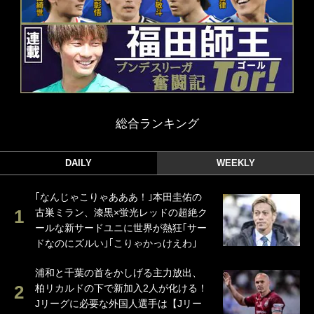
総合ランキング
DAILY
WEEKLY
｢なんじゃこりゃあああ！｣本田圭佑の
古巣ミラン、漆黒×蛍光レッドの超絶ク
ールな新サードユニに世界が熱狂｢サー
ドなのにズルい｣｢こりゃかっけえわ｣
浦和と千葉の首をかしげる主力放出、
柏リカルドの下で新加入2人が化ける！
Jリーグに必要な外国人選手は【Jリー