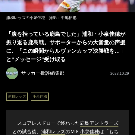
浦和レッズの小泉佳穂 撮影：中地拓也
「腹を括っている鹿島でした」浦和・小泉佳穂が
振り返る鹿島戦。サポーターからの大音量の声援
に、「この瞬間からルヴァンカップ決勝戦を…」
と“メッセージ”受け取る
サッカー批評編集部
2023.10.29
浦和レッズ
小泉佳穂
スコアレスドローで終わった
鹿島アントラーズ
との試合後、
浦和レッズ
のＭＦ
小泉佳穂
は「もち