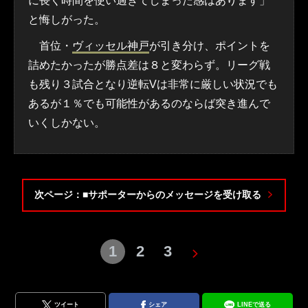
に長く時間を使い過ぎてしまった感はあります」
と悔しがった。
首位・
ヴィッセル神戸
が引き分け、ポイントを
詰めたかったが勝点差は８と変わらず。リーグ戦
も残り３試合となり逆転Vは非常に厳しい状況でも
あるが１％でも可能性があるのならば突き進んで
いくしかない。
次ページ：■サポーターからのメッセージを受け取る
1
2
3
ツイート
シェア
LINEで送る