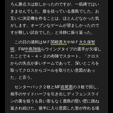
ろん勝点３は欲しかったのですが、一筋縄ではい
きませんでした。腹を括っている鹿島でした。お
互いに決定機を作ることは、ほとんどなかった気
がします。オープンなゲームが望ましかったので
すが難しい試合でした」と冷静に振り返った。
この日の浦和はＭＦ
関根貴大
やＭＦ
大久保智
明
、FW
中島翔哉
らウイングタイプの選手が欠場し
たことで４－４－２の布陣でスタート。「クロス
からの失点が多いチームであって、深いところを
取ってクロスからゴールを取りたい意図があっ
た」と言う。
センターバック２枚とMF
岩尾憲
の３枚で回し、
相手のサイドハーフを引き出しディフェンスライ
ンの裏を狙うも良い形もなく鹿島の堅い壁に跳ね
返され続けた。後半に入り意図した形が作れる場