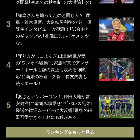
グ開幕｢初めての秋春制｣の大激論】(4)
｢知念さんを煽ってたのと同じ人？｣鹿
島・鈴木優磨、大逆転勝利後の“超・優
等生インタビュー”が話題！｢試合中と
のギャップw｣｢礼儀正しいイケメンや
な」
｢守り方かっこよすぎ｣上田綺世が妻
の“ワンオペ騒動”に家族写真でアンサ
ー！ボールも嫁の炎上も収める“神対
応”に新婚の板倉、久保、長友夫妻も
続々エール！
｢あざとナンバーワン！｣鎌田大地が冨
安健洋に“肩組み頭乗せ”!?｢パレス兄弟｣
爆誕の歓迎ムービーに大反響｢最後の鎌
田可愛すぎる｣｢粋にも程がある！」
ランキングをもっと見る