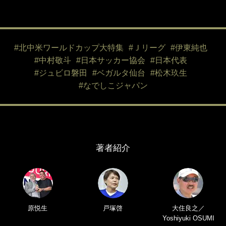
#北中米ワールドカップ大特集
#Ｊリーグ
#伊東純也
#中村敬斗
#日本サッカー協会
#日本代表
#ジュビロ磐田
#ベガルタ仙台
#松木玖生
#なでしこジャパン
著者紹介
原悦生
戸塚啓
大住良之／
Yoshiyuki OSUMI