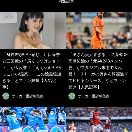
関連記事
「身長差がいい感じ」川口春奈
「奥さん美人すぎる」J2清水DF
と三笘薫の「肩くっつけショッ
高橋祐治の「元AKB48メンバー
ト」が大反響！「え!かわいい!か
妻」がスタジアム来場で大反
っこいい!最高」「この絵最強過
響！「Jリーガの奥さん綺麗過ぎ
ぎる」とファン興奮【人気記
てビビるシリーズ」などファン
事】
驚き【人気記事】
サッカー批評編集部
サッカー批評編集部