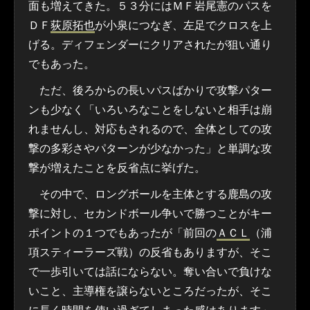
面も増えてきた。５３分にはＭＦ岩尾憲のパスを
ＤＦ
荻原拓也
が小泉につなぎ、左足でクロスを上
げる。ディフェンダーにクリアされたが狙い通り
でもあった。
ただ、後ろからの長いパスばかりで攻撃パター
ンも少なく「いろいろなことをしないと相手は崩
れませんし、対応もされるので、全体としての攻
撃の多彩さやパターンが少なかった」と単調な攻
撃が増えたことを反省点に挙げた。
その中で、ロングボールを主体とする鹿島の攻
撃に対し、セカンドボール争いで勝つことがキー
ポイントの１つでもあったが「前回の
ＡＣＬ
（浦
項スティーラーズ戦）の反省もありますが、そこ
で一歩引いては話にならない。奪い合いで負けな
いこと、主導権を譲らないところだったが、そこ