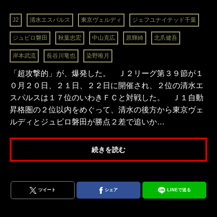
J2
清水エスパルス
東京ヴェルディ
ジェフユナイテッド千葉
ジュビロ磐田
秋葉忠宏
中山克広
原輝綺
北爪健吾
岸本武流
長谷川竜也
染野唯月
「超攻撃的」が、爆発した。 Ｊ２リーグ第３９節が１
０月２０日、２１日、２２日に開催され、２位の清水エ
スパルスは１７位のいわきＦＣと対戦した。 Ｊ１自動
昇格圏の２位以内をめぐって、清水の後方から東京ヴェ
ルディとジュビロ磐田が勝点２差で追いか…
続きを読む
ツイート
シェア
LINEで送る