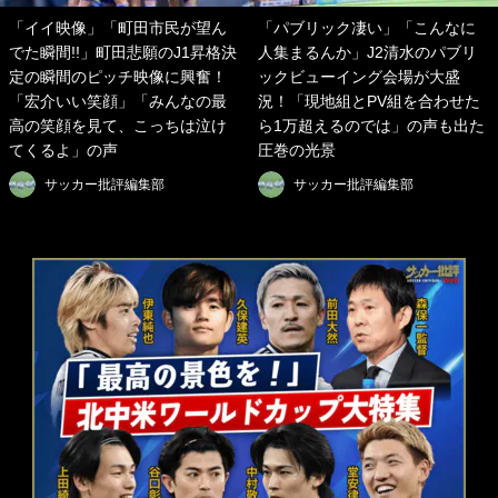
「イイ映像」「町田市民が望ん
「パブリック凄い」「こんなに
でた瞬間!!」町田悲願のJ1昇格決
人集まるんか」J2清水のパブリ
定の瞬間のピッチ映像に興奮！
ックビューイング会場が大盛
「宏介いい笑顔」「みんなの最
況！「現地組とPV組を合わせた
高の笑顔を見て、こっちは泣け
ら1万超えるのでは」の声も出た
てくるよ」の声
圧巻の光景
サッカー批評編集部
サッカー批評編集部