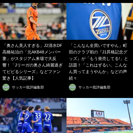
「奥さん美人すぎる」J2清水DF
「こんなん全買いですやん」町
高橋祐治の「元AKB48メンバー
田のクラブ初の『J1昇格記念グ
妻」がスタジアム来場で大反
ッズ』が「もう発売してる!」と
響！「Jリーガの奥さん綺麗過ぎ
話題！「これはずるい。こんな
てビビるシリーズ」などファン
ん買ってまうやんか」などの声
驚き【人気記事】
続々
サッカー批評編集部
サッカー批評編集部