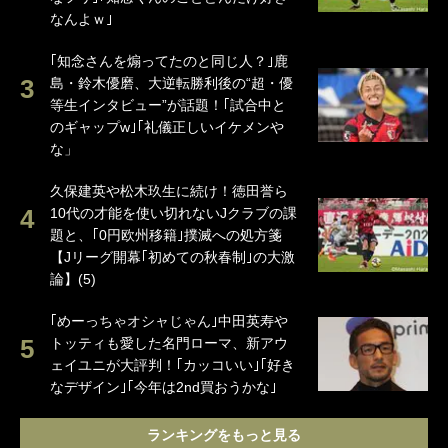
なんよｗ｣
｢知念さんを煽ってたのと同じ人？｣鹿
島・鈴木優磨、大逆転勝利後の“超・優
等生インタビュー”が話題！｢試合中と
のギャップw｣｢礼儀正しいイケメンや
な」
久保建英や松木玖生に続け！徳田誉ら
10代の才能を使い切れないJクラブの課
題と、｢0円欧州移籍｣撲滅への処方箋
【Jリーグ開幕｢初めての秋春制｣の大激
論】(5)
｢めーっちゃオシャじゃん｣中田英寿や
トッティも愛した名門ローマ、新アウ
ェイユニが大評判！｢カッコいい｣｢好き
なデザイン｣｢今年は2nd買おうかな｣
ランキングをもっと見る