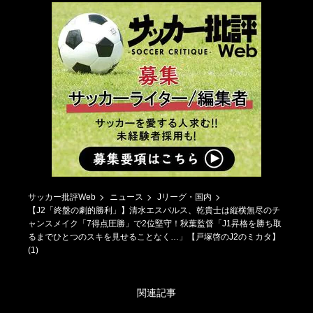
サッカー批評Web
ニュース
Jリーグ・国内
【J2「終盤の劇的勝利」】清水エスパルス、乾貴士は縦横無尽のチ
ャンスメイク「7得点圧勝」で2位堅守！秋葉監督「J1昇格を勝ち取
るまでひとつのスキを見せることなく…」【戸塚啓のJ2のミカタ】
(1)
関連記事