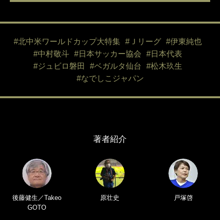
#北中米ワールドカップ大特集
#Ｊリーグ
#伊東純也
#中村敬斗
#日本サッカー協会
#日本代表
#ジュビロ磐田
#ベガルタ仙台
#松木玖生
#なでしこジャパン
著者紹介
後藤健生／Takeo
原壮史
戸塚啓
GOTO