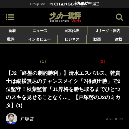
Group Site
新着
ニュース
日本代表
Jリーグ・国内
批評
インタビュー
ビジネス
動画
連載
（1）
（2）
【J2「終盤の劇的勝利」】清水エスパルス、乾貴
士は縦横無尽のチャンスメイク「7得点圧勝」で2
位堅守！秋葉監督「J1昇格を勝ち取るまでひとつ
のスキを見せることなく…」【戸塚啓のJ2のミカ
タ】(1)
戸塚啓
2023.10.23