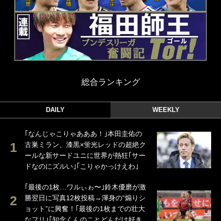
総合ランキング
DAILY
WEEKLY
｢なんじゃこりゃあああ！｣本田圭佑の
古巣ミラン、漆黒×蛍光レッドの超絶ク
ールな新サードユニに世界が熱狂｢サー
ドなのにズルい｣｢こりゃかっけえわ｣
｢最後の1枚…ワルぃゎ〜｣鈴木優磨が激
勝翌日に写真12枚投稿→渾身の“煽りシ
ョット”に興奮！｢最後の1枚までの壮大
なフリ｣｢知念くんのことどんだけ好き