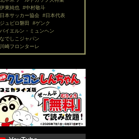
#伊東純也
#中村敬斗
#日本サッカー協会
#日本代表
#ジュビロ磐田
#ゲンク
#バイエルン・ミュンヘン
#なでしこジャパン
#川崎フロンターレ