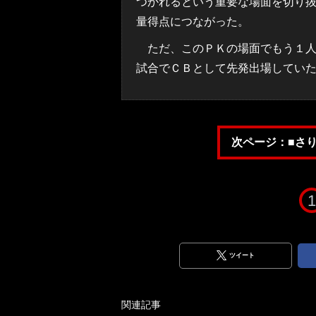
つかれるという重要な場面を切り
量得点につながった。
ただ、このＰＫの場面でもう１人
試合でＣＢとして先発出場してい
次ページ：■さ
1
ツイート
関連記事