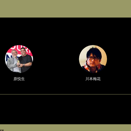
原悦生
川本梅花