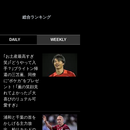
総合ランキング
DAILY
WEEKLY
｢お土産最高すぎ
｢光の速さじゃん｣
笑｣｢どうやって入
｢えっぐいミドル｣
手？｣ブライトン帰
ドイツ名門移籍の
還の三笘薫、同僚
日本代表23歳ボラ
に“ポケカ”をプレゼ
ンチ、移籍後初ゴ
ント！｢薫の笑顔見
ールに驚愕！｢見た
れてよかった｣｢大
事ないシュートや｣
喜びのリュテル可
｢聡がどんどん遠く
愛すぎ｣
なっていく」
浦和と千葉の首を
｢誰が止めれんねん
かしげる主力放
w｣フェイエ上田綺
出、柏リカルドの
世の“神コース”弾丸