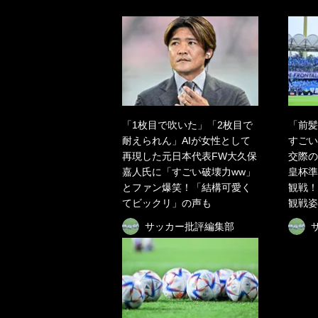
「1枚目で吹いた」「2枚目で
「前髪
耐えられん」AIが女性として
すごい
再現した元日本代表FW大久保
交際の
嘉人氏に「すごい破壊力ww」
皇杯準
とファン爆笑！「結構可愛く
観戦！
てビックリ」の声も
観戦姿
サッカー批評編集部