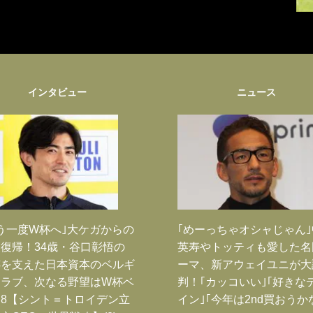
インタビュー
ニュース
う一度W杯へ｣大ケガからの
｢めーっちゃオシャじゃん
復帰！34歳・谷口彰悟の
英寿やトッティも愛した名
跡を支えた日本資本のベルギ
ーマ、新アウェイユニが大
クラブ、次なる野望はW杯ベ
判！｢カッコいい｣｢好きな
8【シント＝トロイデン立
イン｣｢今年は2nd買おうか