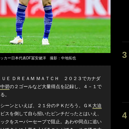
ッカー日本代表DF冨安健洋 撮影：中地拓也
ＵＥ ＤＲＥＡＭ ＭＡＴＣＨ ２０２３でカナダ
田中碧
の２ゴールなど大量得点を記録し、４－１で
いる。
シーンといえば、２１分のＰＫだろう。ＧＫ
大迫
イビスを倒して自ら招いたピンチだったとはいえ、
キックをスーパーセーブで阻止。あわや同点に追い