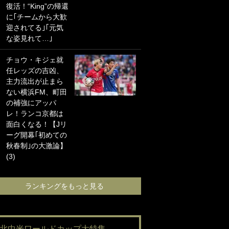
復活！“King”の帰還
海の夕日”新アウェ
に｢チームから大歓
イユニに大反響｢か
迎されてる｣｢元気
っこよすぎ｣｢革新
な姿見れて…｣
的｣｢ソソられる！｣
チョウ・キジェ就
｢お土産最高すぎ
任レッズの吉凶、
笑｣｢どうやって入
主力流出が止まら
手？｣ブライトン帰
ない横浜FM、町田
還の三笘薫、同僚
の補強にアッパ
に“ポケカ”をプレゼ
レ！ランコ京都は
ント！｢薫の笑顔見
面白くなる！【Jリ
れてよかった｣｢大
ーグ開幕｢初めての
喜びのリュテル可
秋春制｣の大激論】
愛すぎ｣
(3)
ランキングをも
ランキングをもっと見る
#北中米ワールドカップ大特集