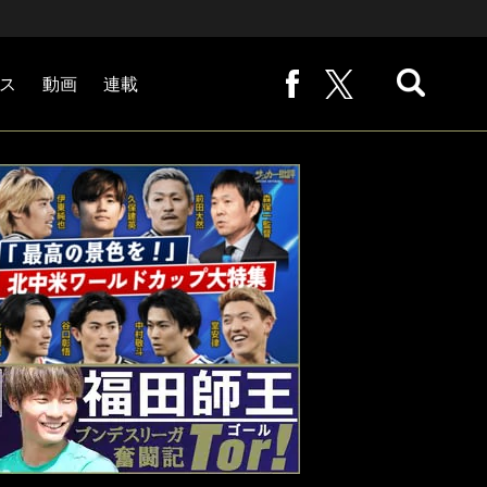
ス
動画
連載
熊崎敬の「路地から始まる処世術」
下田恒幸の「10倍面白くなるサッカー中継の見方」
サッカー批評PHOTOギャラリー「ピッチの焦点」
後藤健生の「蹴球放浪記」
原悦生PHOTOギャラリー「サッカー遠近」
「だれかに言いたくなる記録」
福田師王「ブンデスリーガ奮闘記 Tor!」
大住良之の「この世界のコーナーエリアから」