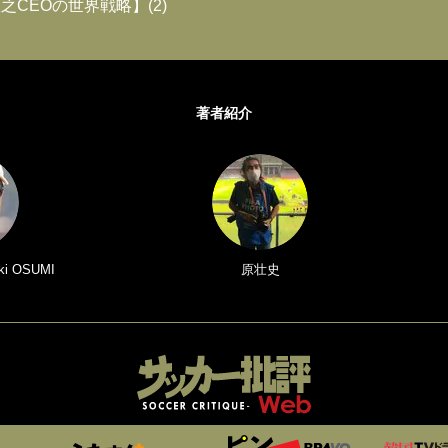
之CEOの世界戦略】(2)
著者紹介
i OSUMI
原壮史