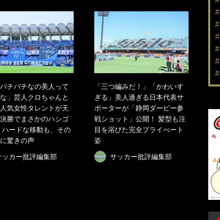
バチバチなの美人って
「三つ編みだ！」「かわいす
な」芸人クロちゃんと
ぎる」美人過ぎる日本代表サ
人気女性タレントが天
ポーターが「静岡ダービー参
決勝でまさかのハシゴ
戦ショット」公開！ 髪型も注
 ハードな移動も、その
目を浴びた完全プライべート
に驚きの声
姿
サッカー批評編集部
サッカー批評編集部