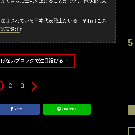
抜けてさらに士気を上げることができ、その後の大
注目されている日本代表戦士がいる。それはこの
た
冨安健洋
だ。
りげないブロックで注目浴びる
2
3
シェア
LINEで送る