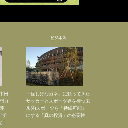
ビジネス
｣中田
「怪しげなカネ」に頼ってきた
門ロ
サッカーとスポーツ界を待つ未
評
来(4)スポーツを「持続可能」
デザ
にする「真の投資」の必要性
な｣