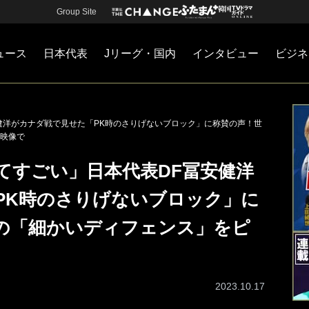
Group Site
ュース
日本代表
Jリーグ・国内
インタビュー
ビジネ
・国内
カー
ネジメント
Jリーグ・国内
戦術
注目選手
海外サッカー
監督
マネー
チームマネジメント
日本代表
健洋がカナダ戦で見せた「PK時のさりげないブロック」に称賛の声！世
映像で
てすごい」日本代表DF冨安健洋
PK時のさりげないブロック」に
の「細かいディフェンス」をピ
2023.10.17