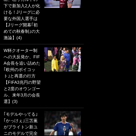
下で新加入2人が化
PKにイタリア代表
ける！Jリーグに必
GKも成す術なし！
要な外国人選手は
｢ノーチャンスすぎ
【Jリーグ開幕｢初
るわ｣｢綺世のPKの
めての秋春制｣の大
上手さは世界屈指
激論】(4)
かも｣
W杯クオーター制
｢また敬斗が魚に
への大反発か、FIF
笑｣菅原由勢がW杯
A会長を追い詰めた
戦士の夏休み秘蔵
｢欧州のボイコッ
ショット公開！ 川
ト｣と再選の行方
口春奈と結婚のモ
【FIFA3兆円の野望
テ男も登場で｢写真
と2度のオウンゴー
全部楽しそう｣｢タ
ル、来年3月の会長
ケの水中かわいす
選】(3)
ぎる」
｢モデルやってる｣
｢セカンドで決まり
｢かっけぇ｣三笘薫
だな｣19歳の日本代
がブライトン新ユ
表MFが加入したス
ニのモデルで完全
ペイン名門、“地中