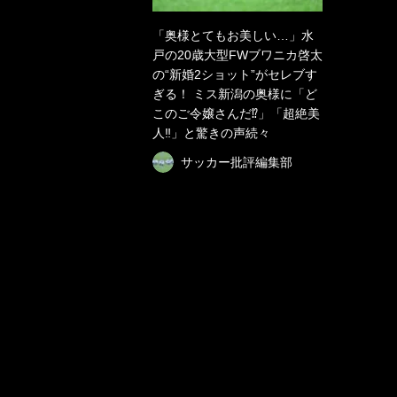
「奥様とてもお美しい…」水
戸の20歳大型FWブワニカ啓太
の“新婚2ショット”がセレブす
ぎる！ ミス新潟の奥様に「ど
このご令嬢さんだ⁉︎」「超絶美
人‼︎」と驚きの声続々
サッカー批評編集部