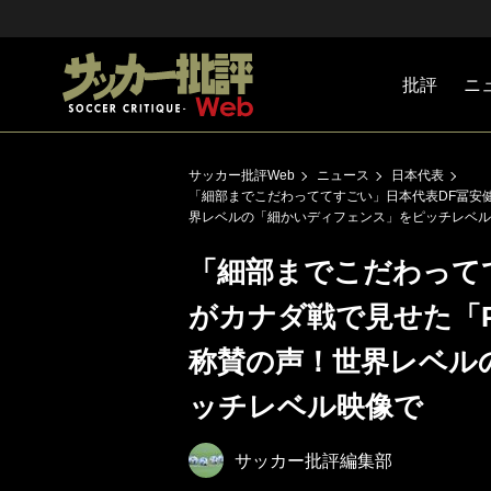
批評
ニ
Jリーグ
戦術
注目選手
海外サッ
監督
マネー
チームマ
日本代表
サッカー批評Web
ニュース
日本代表
「細部までこだわっててすごい」日本代表DF冨安
界レベルの「細かいディフェンス」をピッチレベル
「細部までこだわって
がカナダ戦で見せた「
称賛の声！世界レベル
ッチレベル映像で
サッカー批評編集部