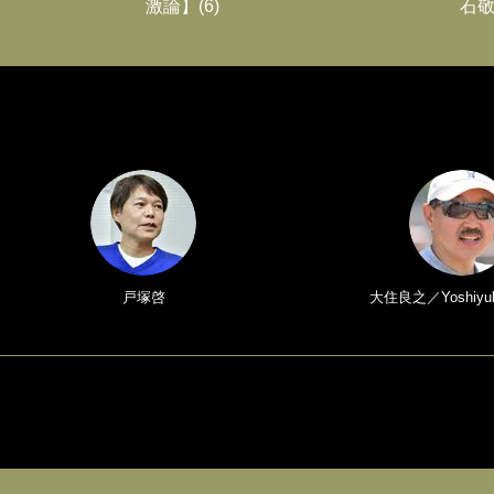
激論】(6)
石敬
戸塚啓
大住良之／Yoshiyuk