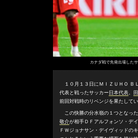
カナダ戦で先発出場したサ
１０月１３日にＭＩＺＵＨＯ ＢＬ
代表と戦ったサッカー
日本代表
。
前回対戦時のリベンジを果たして
この快勝の分水嶺の１つとなった
敬介
が相手ＤＦアルフォンソ・デ
ＦＷジョナサン・デイヴィッドの