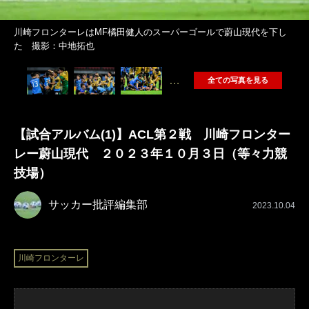
川崎フロンターレはMF橘田健人のスーパーゴールで蔚山現代を下し
た 撮影：中地拓也
…
全ての写真を見る
【試合アルバム(1)】ACL第２戦 川崎フロンター
レー蔚山現代 ２０２３年１０月３日（等々力競
技場）
サッカー批評編集部
2023.10.04
川崎フロンターレ