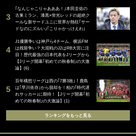
｢なんじゃこりゃあああ！｣本田圭佑の
古巣ミラン、漆黒×蛍光レッドの超絶ク
ールな新サードユニに世界が熱狂｢サー
ドなのにズルい｣｢こりゃかっけえわ｣
J1優勝争いは神戸ら4チーム、横浜FM
は残留争い？大混戦のJ2はRB大宮に注
目！歴代最強の日本代表をJリーグから
【Jリーグ開幕｢初めての秋春制｣の大激
論】(6)
百年構想リーグは西の｢7勝3敗｣！鹿島
は｢早川依存｣から脱却を！柏の｢時代遅
れサッカー｣に期待！【Jリーグ開幕｢初
めての秋春制｣の大激論】(1)
ランキングをもっと見る