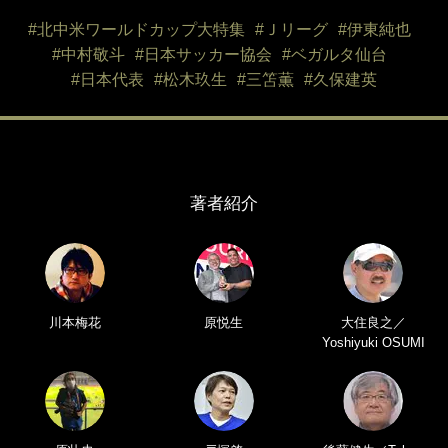
#北中米ワールドカップ大特集
#Ｊリーグ
#伊東純也
#中村敬斗
#日本サッカー協会
#ベガルタ仙台
#日本代表
#松木玖生
#三笘薫
#久保建英
著者紹介
川本梅花
原悦生
大住良之／
Yoshiyuki OSUMI