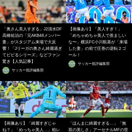
「奥さん美人すぎる」J2清水DF
【画像あり】「美人すぎ！」
高橋祐治の「元AKB48メンバー
「めちゃめちゃ美人で羨ましい
妻」がスタジアム来場で大反
な〜」横浜FC小川航基が「来場
響！「Jリーガの奥さん綺麗過ぎ
した妻」の前で圧巻の逆転２ゴ
てビビるシリーズ」などファン
ール！
驚き【人気記事】
サッカー批評編集部
サッカー批評編集部
【画像あり】「綺麗すぎじゃ
「ほんまに綺麗すぎる…」「無
ね？」「めっちゃ美人…」柏レ
双の美しさ」アーセナルMFの世