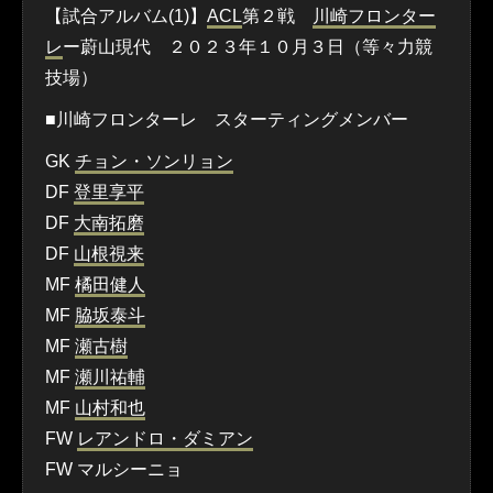
【試合アルバム(1)】
ACL
第２戦
川崎フロンター
レ
ー蔚山現代 ２０２３年１０月３日（等々力競
技場）
■川崎フロンターレ スターティングメンバー
GK
チョン・ソンリョン
DF
登里享平
DF
大南拓磨
DF
山根視来
MF
橘田健人
MF
脇坂泰斗
MF
瀬古樹
MF
瀬川祐輔
MF
山村和也
FW
レアンドロ・ダミアン
FW マルシーニョ