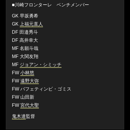
■川崎フロンターレ ベンチメンバー
GK 早坂勇希
GK
上福元直人
DF 田邉秀斗
DF 高井幸大
MF 名願斗哉
MF 大関友翔
MF
ジョアン・シミッチ
FW
小林悠
FW
遠野大弥
FW バフェティンビ・ゴミス
FW 山田新
FW
宮代大聖
鬼木達
監督