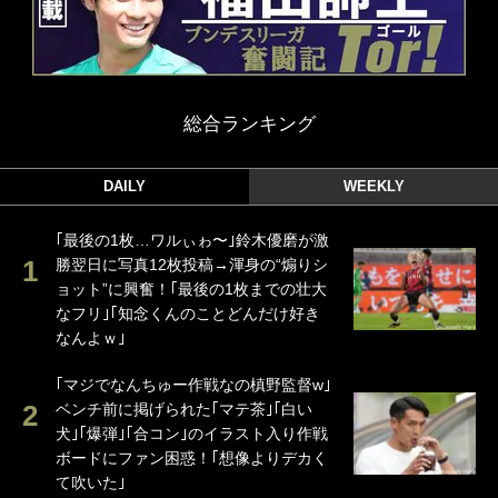
総合ランキング
DAILY
WEEKLY
｢最後の1枚…ワルぃゎ〜｣鈴木優磨が激
勝翌日に写真12枚投稿→渾身の“煽りシ
ョット”に興奮！｢最後の1枚までの壮大
なフリ｣｢知念くんのことどんだけ好き
なんよｗ｣
｢マジでなんちゅー作戦なの槙野監督w｣
ベンチ前に掲げられた｢マテ茶｣｢白い
犬｣｢爆弾｣｢合コン｣のイラスト入り作戦
ボードにファン困惑！｢想像よりデカく
て吹いた｣