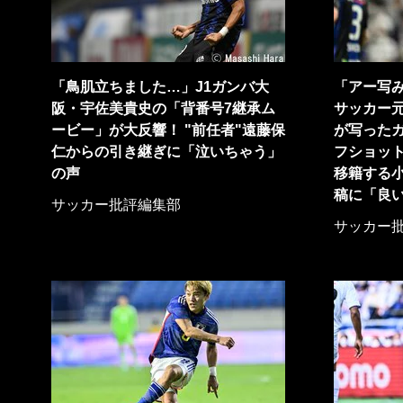
「鳥肌立ちました…」J1ガンバ大
「アー写み
阪・宇佐美貴史の「背番号7継承ム
サッカー
ービー」が大反響！ "前任者"遠藤保
が写った
仁からの引き継ぎに「泣いちゃう」
フショッ
の声
移籍する
稿に「良
サッカー批評編集部
サッカー