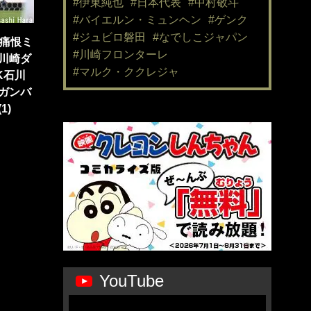
#伊東純也
#日本代表
#中村敬斗
#バイエルン・ミュンヘン
#ゲンク
#ジュビロ磐田
#なでしこジャパン
「痛恨ミ
#川崎フロンターレ
川崎ダ
#マルク・ククレジャ
K石川
ガンバ
1)
YouTube