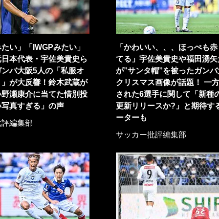
たい」「IWGPみたい」
「かわいい、、、ほっぺも赤
元日本代表・宇佐美貴史ら
てる」宇佐美貴史や福田湧矢
ガンバ大阪5人の「私服オ
が”サンタ帽”を被ったガンバ
ト」が大反響！鈴木武蔵が
クリスマス画像が話題！ 一
小野瀬康介に当てた惜別投
された6選手に関して「新種
い写真すぎる」の声
更新リリースか?」と期待す
ーターも
批評編集部
サッカー批評編集部