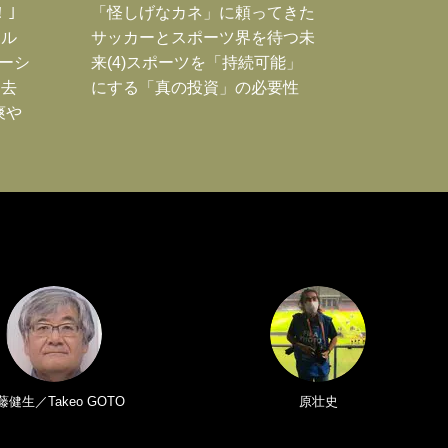
！｣
「怪しげなカネ」に頼ってきた
ポル
サッカーとスポーツ界を待つ未
ーシ
来(4)スポーツを「持続可能」
過去
にする「真の投資」の必要性
爽や
藤健生／Takeo GOTO
原壮史