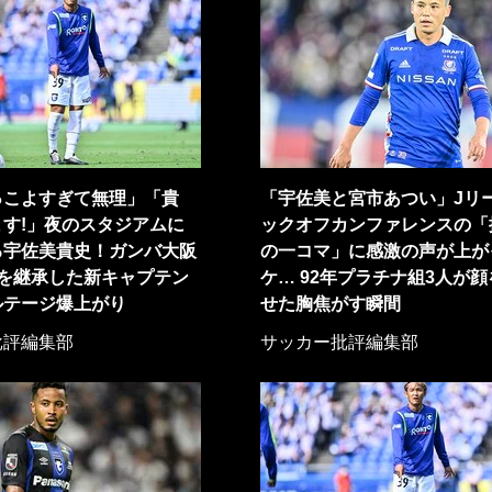
っこよすぎて無理」「貴
「宇佐美と宮市あつい」Jリ
す!」夜のスタジアムに
ックオフカンファレンスの「
る宇佐美貴史！ガンバ大阪
の一コマ」に感激の声が上が
」を継承した新キャプテン
ケ… 92年プラチナ組3人が
ルテージ爆上がり
せた胸焦がす瞬間
批評編集部
サッカー批評編集部