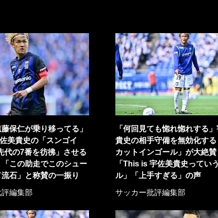
遠藤保仁が乗り移ってる」
「何回見ても惚れ惚れする」
宇佐美貴史の「スンゴイ
貴史の相手守備を無効化する
先代の7番を彷彿」させる
カットインゴール」が大絶賛
！「この助走でこのシュー
「This is 宇佐美貴史ってい
ド流石」と称賛の一振り
ル」「上手すぎる」の声
批評編集部
サッカー批評編集部