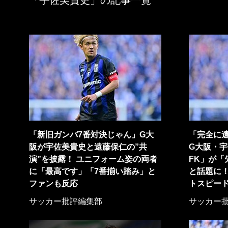
「宇佐美貴史」の記事一覧
「新旧ガンバ7番対決じゃん」G大
「完全に
阪が宇佐美貴史と遠藤保仁の”共
G大阪・
演”を披露！ ユニフォーム姿の両者
FK」が「
に「最高です」「7番揃い踏み」と
と話題に
ファンも反応
トスピー
サッカー批評編集部
サッカー