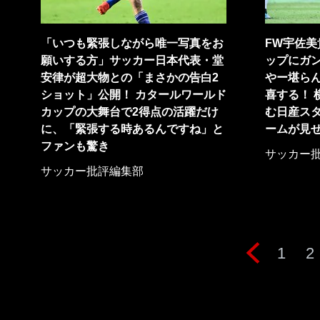
「いつも緊張しながら唯一写真をお
FW宇佐
願いする方」サッカー日本代表・堂
ップにガ
安律が超大物との「まさかの告白2
やー堪ら
ショット」公開！ カタールワールド
喜する！ 
カップの大舞台で2得点の活躍だけ
む日産ス
に、「緊張する時あるんですね」と
ームが見
ファンも驚き
サッカー
サッカー批評編集部
1
2