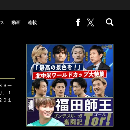
ス
動画
連載
熊崎敬の「路地から始まる処世術」
下田恒幸の「10倍面白くなるサッカー中継の見方」
サッカー批評PHOTOギャラリー「ピッチの焦点」
後藤健生の「蹴球放浪記」
原悦生PHOTOギャラリー「サッカー遠近」
「だれかに言いたくなる記録」
福田師王「ブンデスリーガ奮闘記 Tor!」
大住良之の「この世界のコーナーエリアから」
ＳＳー
り。１
２０１