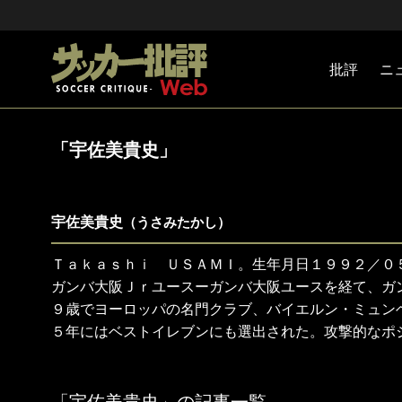
批評
ニ
Jリーグ
戦術
注目選手
海外サッ
監督
マネー
チームマ
日本代表
「宇佐美貴史」
宇佐美貴史
（うさみたかし）
Ｔａｋａｓｈｉ ＵＳＡＭＩ。生年月日１９９２／０
ガンバ大阪Ｊｒユースーガンバ大阪ユースを経て、ガ
９歳でヨーロッパの名門クラブ、バイエルン・ミュン
５年にはベストイレブンにも選出された。攻撃的なポ