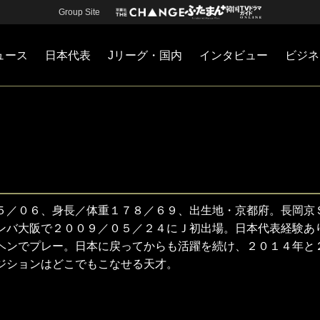
Group Site
ュース
日本代表
Jリーグ・国内
インタビュー
ビジネ
・国内
カー
ネジメント
Jリーグ・国内
戦術
注目選手
海外サッカー
監督
マネー
チームマネジメント
日本代表
５／０６、身長／体重１７８／６９、出生地・京都府。長岡京
ンバ大阪で２００９／０５／２４にＪ初出場。日本代表経験あ
ヘンでプレー。日本に戻ってからも活躍を続け、２０１４年と
ジションはどこでもこなせる天才。