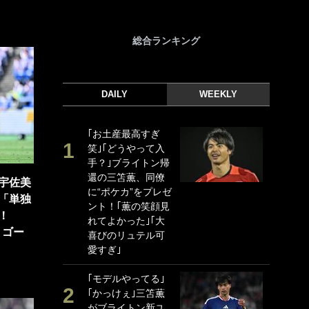
総合ランキング
DAILY
WEEKLY
｢お土産最高すぎ
｢
笑｣｢どうやって入
｢
手？｣ブライトン帰
ド
還の三笘薫、同僚
日
宇佐美
に“ポケカ”をプレゼ
ン
「単独
ント！｢薫の笑顔見
ー
！
れてよかった｣｢大
事
うゴー
喜びのリュテル可
｢
愛すぎ｣
な
｢モデルやってる｣
｢
｢かっけぇ｣三笘薫
w
がブライトン新ユ
世