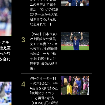
ニのモデルで完全
P
復活！“King”の帰還
G
に｢チームから大歓
｢
迎されてる｣｢元気
る
な姿見れて…｣
上
か
【W杯】日本代表F
W上田綺世の爆美
｢
ーグキ
女モデル妻｢ワンオ
笑
控え室
ペ苦言｣で動画削除
戦
ったワ
の波紋…一方で株
シ
を上げ続ける大谷
口
顔を合わ
翔平妻｢最強の処世
テ
術」
全
ケ
W杯クオーター制
ぎ
への大反発か、FIF
A会長を追い詰めた
｢
｢欧州のボイコッ
だ
ト｣と再選の行方
表
【FIFA3兆円の野望
ペ