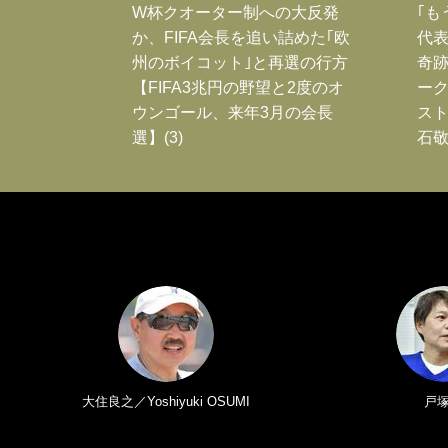
W杯クオーター制への大反発
｢も
か、FIFA会長を追い詰めた｢欧
代表
州のボイコット｣と再選の行方
奇
【FIFA3兆円の野望と2度のオ
ー
ウンゴール、来年3月の会長
スト
選】(3)
石敬
大住良之／Yoshiyuki OSUMI
戸