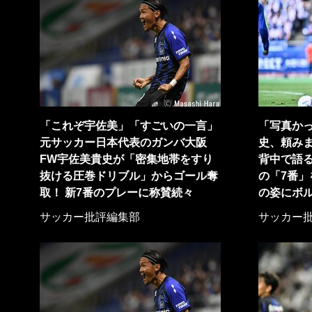
「これぞ宇佐美」「すごいの一言」
「写真か
元サッカー日本代表のガンバ大阪
史、頼みま
FW宇佐美貴史が「密集地帯をすり
背中で語
抜ける圧巻ドリブル」からゴール奪
の「7番
取！ 新7番のプレーに称賛続々
の姿にボ
サッカー批評編集部
サッカー