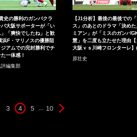
美貴史の勝利のガンバクラ
【J1分析】最後の最後での
ンバ大阪サポーターが「い
ス」のあとのドラマ「決めた
ん」「爽快でしたね」と歓
ミアン」が「ミスのガンバG
横浜F・マリノスの優勝阻
慧」を二度も立たせた理由【
タジアムでの完封勝利でチ
大阪ｖｓ川崎フロンターレ】(
せた一体感！
原壮史
批評編集部
3
4
5
10
…