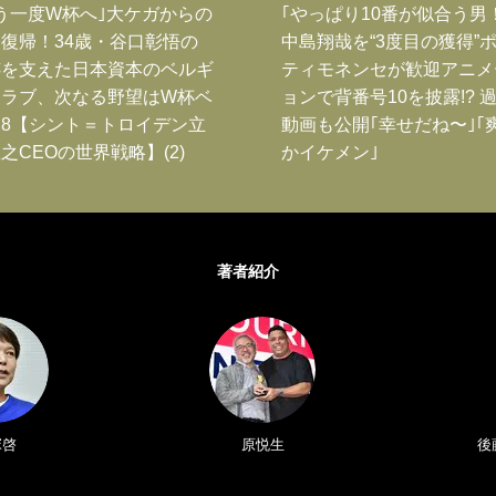
う一度W杯へ｣大ケガからの
｢やっぱり10番が似合う男
復帰！34歳・谷口彰悟の
中島翔哉を“3度目の獲得”
跡を支えた日本資本のベルギ
ティモネンセが歓迎アニメ
クラブ、次なる野望はW杯ベ
ョンで背番号10を披露!? 
8【シント＝トロイデン立
動画も公開｢幸せだね〜｣｢
之CEOの世界戦略】(2)
かイケメン｣
著者紹介
塚啓
原悦生
後