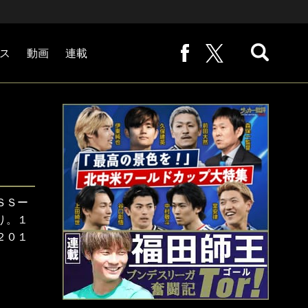
ス
動画
連載
熊崎敬の「路地から始まる処世術」
下田恒幸の「10倍面白くなるサッカー中継の見方」
サッカー批評PHOTOギャラリー「ピッチの焦点」
後藤健生の「蹴球放浪記」
原悦生PHOTOギャラリー「サッカー遠近」
「だれかに言いたくなる記録」
福田師王「ブンデスリーガ奮闘記 Tor!」
大住良之の「この世界のコーナーエリアから」
ＳＳー
り。１
２０１