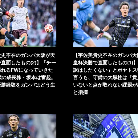
貴史不在のガンバ大阪が天
【宇佐美貴史不在のガンバ大
直面したもの(2)】「チー
皇杯決勝で直面したもの(1)
張れるFWになっていきた
訳はしたくない」とポヤトス
歳の成長株・坂本は奮起。
言うも、守備の大黒柱は「貴
優勝経験をガンバはどう生
いないと点が取れない課題が
？
と指摘