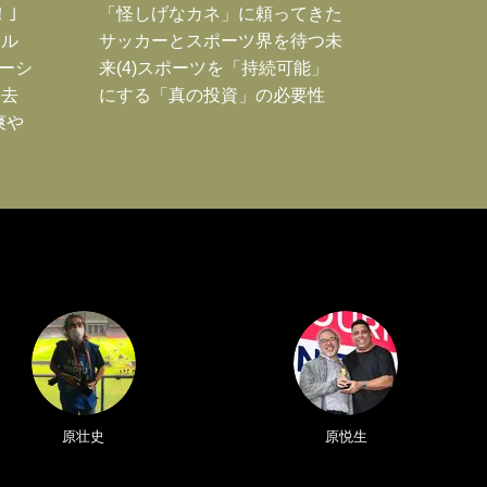
！｣
「怪しげなカネ」に頼ってきた
ポル
サッカーとスポーツ界を待つ未
ーシ
来(4)スポーツを「持続可能」
過去
にする「真の投資」の必要性
爽や
原壮史
原悦生