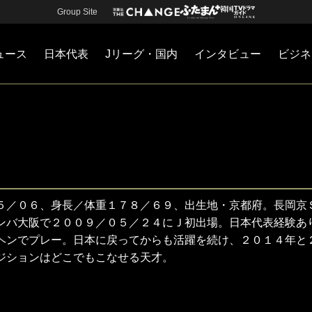
Group Site
ュース
日本代表
Jリーグ・国内
インタビュー
ビジネ
・国内
カー
ネジメント
Jリーグ・国内
戦術
注目選手
海外サッカー
監督
マネー
チームマネジメント
日本代表
５／０６、身長／体重１７８／６９、出生地・京都府。長岡京
ンバ大阪で２００９／０５／２４にＪ初出場。日本代表経験あ
ヘンでプレー。日本に戻ってからも活躍を続け、２０１４年と
ジションはどこでもこなせる天才。