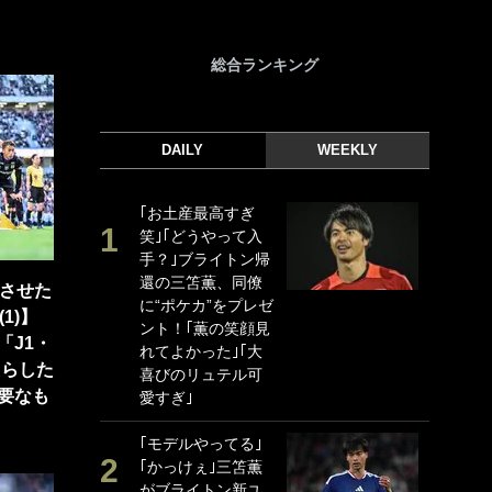
総合ランキング
DAILY
WEEKLY
｢お土産最高すぎ
｢
笑｣｢どうやって入
｢
手？｣ブライトン帰
ド
還の三笘薫、同僚
日
じさせた
に“ポケカ”をプレゼ
ン
1)】
ント！｢薫の笑顔見
ー
「J1・
れてよかった｣｢大
事
たらした
喜びのリュテル可
｢
要なも
愛すぎ｣
な
｢モデルやってる｣
｢
｢かっけぇ｣三笘薫
w
がブライトン新ユ
世