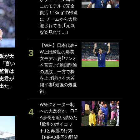
ニのモデルで完全
P
復活！“King”の帰還
G
に｢チームから大歓
｢
迎されてる｣｢元気
る
な姿見れて…｣
上
か
【W杯】日本代表F
W上田綺世の爆美
｢
阪が天
女モデル妻｢ワンオ
笑
】「言い
ペ苦言｣で動画削除
戦
監督は
の波紋…一方で株
シ
を上げ続ける大谷
口
史君が
翔平妻｢最強の処世
テ
出た」
術」
全
ケ
W杯クオーター制
ぎ
への大反発か、FIF
A会長を追い詰めた
｢
｢欧州のボイコッ
だ
ト｣と再選の行方
表
【FIFA3兆円の野望
ペ