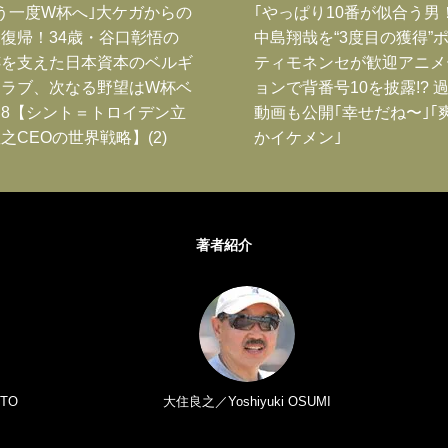
う一度W杯へ｣大ケガからの
｢やっぱり10番が似合う男
復帰！34歳・谷口彰悟の
中島翔哉を“3度目の獲得”
跡を支えた日本資本のベルギ
ティモネンセが歓迎アニメ
クラブ、次なる野望はW杯ベ
ョンで背番号10を披露!? 
8【シント＝トロイデン立
動画も公開｢幸せだね〜｣｢
之CEOの世界戦略】(2)
かイケメン｣
著者紹介
TO
大住良之／Yoshiyuki OSUMI