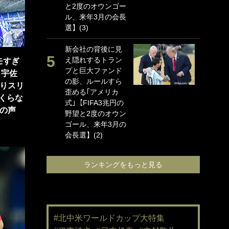
と2度のオウンゴー
海
ル、来年3月の会長
イ
選】(3)
っ
的
新会社の背後に見
え隠れするトラン
｢
モすぎ
プと巨大ファンド
て
＆宇佐
の影、ルールすら
め
ぶりスリ
歪める｢アメリカ
婚
くらな
式｣【FIFA3兆円の
と
」の声
野望と2度のオウン
に
ゴール、来年3月の
で
会長選】(2)
ン
る｣
ランキングをもっと見る
#北中米ワールドカップ大特集