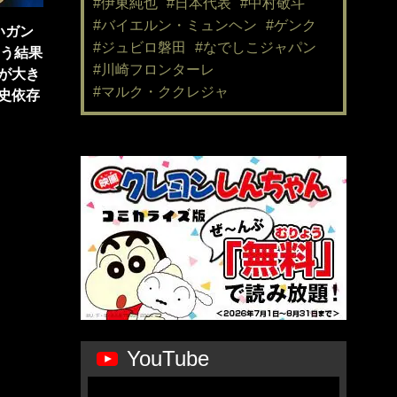
#伊東純也
#日本代表
#中村敬斗
#バイエルン・ミュンヘン
#ゲンク
いガン
#ジュビロ磐田
#なでしこジャパン
いう結果
#川崎フロンターレ
が大き
#マルク・ククレジャ
史依存
YouTube