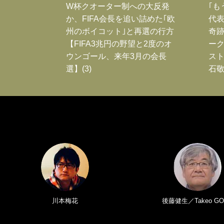
W杯クオーター制への大反発
｢も
か、FIFA会長を追い詰めた｢欧
代表
州のボイコット｣と再選の行方
奇
【FIFA3兆円の野望と2度のオ
ー
ウンゴール、来年3月の会長
スト
選】(3)
石敬
川本梅花
後藤健生／Takeo GO