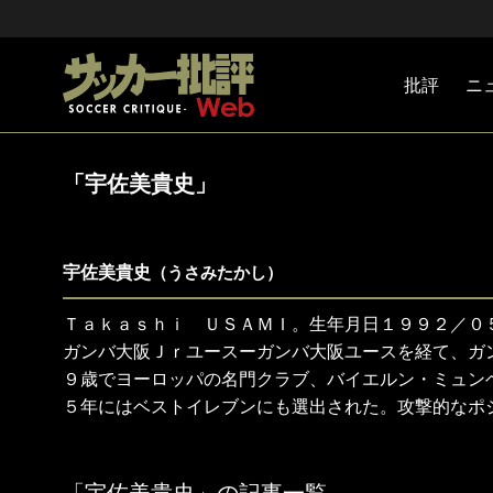
批評
ニ
Jリーグ
戦術
注目選手
海外サッ
監督
マネー
チームマ
日本代表
「宇佐美貴史」
宇佐美貴史
（うさみたかし）
Ｔａｋａｓｈｉ ＵＳＡＭＩ。生年月日１９９２／０
ガンバ大阪Ｊｒユースーガンバ大阪ユースを経て、ガ
９歳でヨーロッパの名門クラブ、バイエルン・ミュン
５年にはベストイレブンにも選出された。攻撃的なポ