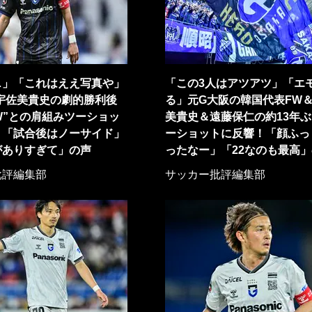
…」「これはええ写真や」
「この3人はアツアツ」「エ
宇佐美貴史の劇的勝利後
る」元G大阪の韓国代表FW
W”との肩組みツーショッ
美貴史＆遠藤保仁の約13年
！「試合後はノーサイド」
ーショットに反響！「顔ふっ
がありすぎて」の声
ったなー」「22なのも最高
批評編集部
サッカー批評編集部