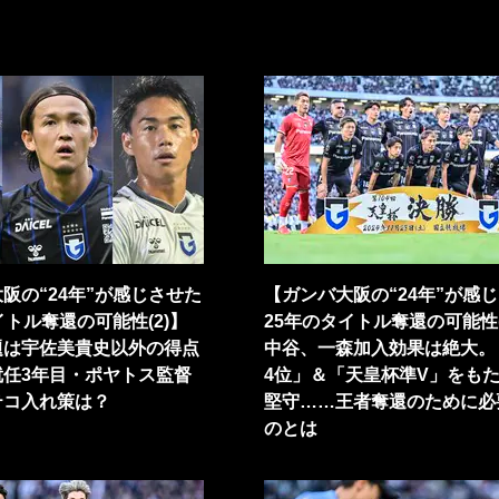
阪の“24年”が感じさせた
【ガンバ大阪の“24年”が感
イトル奪還の可能性(2)】
25年のタイトル奪還の可能性(
題は宇佐美貴史以外の得点
中谷、一森加入効果は絶大。
就任3年目・ポヤトス監督
4位」＆「天皇杯準V」をも
テコ入れ策は？
堅守……王者奪還のために必
のとは