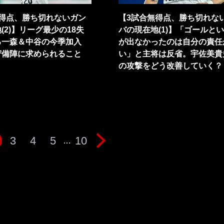
無得点、勝ち切れないガン
【3試合無得点、勝ち切れな
(2)】リーグ最少の18失
バの現在地(1)】「ゴールと
る一森＆中谷の今季加入
が出なかったのは自分の責任
守備陣に求められること
い」と主将は反省。宇佐美貴
の攻撃をどう改善していく？
3
4
5
10
…