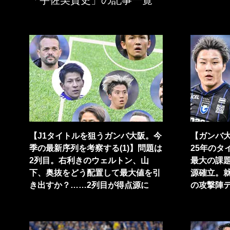
「宇佐美貴史」の記事一覧
【J1タイトルを狙うガンバ大阪。今
【ガンバ大
季の最新序列を考察する(1)】問題は
25年のタ
2列目。右利きのウェルトン、山
最大の課
下、奥抜をどう配置して最大値を引
源確立。
き出すか？……2列目が得点源に
の攻撃陣