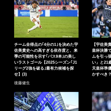
チーム全得点の｢4分の1｣を決めた宇
【宇佐美
佐美貴史への高すぎる依存度と、来
皇杯決勝で
季の可能性を示す｢パス9本｣の美し
ムを引っ
いラストゴール【2025シーズン｢J1
い」と21
リーグ2強を破る｣最有力候補を探
天皇杯準
せ】(3)
かすべき
後藤健生