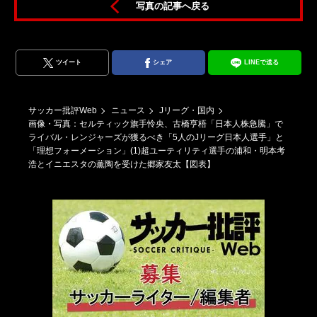
写真の記事へ戻る
後
ツイート
シェア
LINEで送る
サッカー批評Web
ニュース
Jリーグ・国内
画像・写真：セルティック旗手怜央、古橋亨梧「日本人株急騰」で
ライバル・レンジャーズが獲るべき「5人のJリーグ日本人選手」と
「理想フォーメーション」(1)超ユーティリティ選手の浦和・明本考
浩とイニエスタの薫陶を受けた郷家友太【図表】