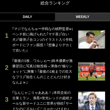
総合ランキング
DAILY
WEEKLY
｢マジでなんちゅー作戦なの槙野監督w｣
ベンチ前に掲げられた｢マテ茶｣｢白い
犬｣｢爆弾｣｢合コン｣のイラスト入り作戦
ボードにファン困惑！｢想像よりデカく
て吹いた｣
｢最後の1枚…ワルぃゎ〜｣鈴木優磨が激
勝翌日に写真12枚投稿→渾身の“煽りシ
ョット”に興奮！｢最後の1枚までの壮大
なフリ｣｢知念くんのことどんだけ好き
なんよｗ｣
｢なんじゃこりゃあああ！｣本田圭佑の
古巣ミラン、漆黒×蛍光レッドの超絶ク
ールな新サードユニに世界が熱狂｢サー
ドなのにズルい｣｢こりゃかっけえわ｣