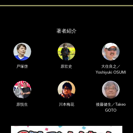
著者紹介
戸塚啓
原壮史
大住良之／
Yoshiyuki OSUMI
原悦生
川本梅花
後藤健生／Takeo
GOTO