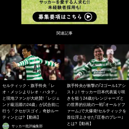
関連記事
セルティック・旗手怜央「レ
旗手怜央が衝撃の｢2ゴール1アシ
オ・メッシよりレオ・ハタテ」
スト｣！サッカー日本代表返り咲
と現地ファンが大絶賛!「レジェ
きを狙う24歳がレンジャーズと
ンド級活躍の24歳」が試合前に
の世界的伝統の一戦｢オールドフ
行う「クセがスゴイ」奇妙ルー
ァーム｣で大爆発!セルティックを
ティンとは?【動画】
首位浮上させた｢圧巻のプレー｣
とは?【動画】
サッカー批評編集部