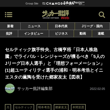
Group Site
新着
ニュース
日本代表
Jリーグ・国内
批評
インタビュー
ビジネス
動画
連載
セルティック旗手怜央、古橋亨梧「日本人株急
騰」でライバル・レンジャーズが獲るべき「5人の
Jリーグ日本人選手」と「理想フォーメーション」
(1)超ユーティリティ選手の浦和・明本考浩とイニ
エスタの薫陶を受けた郷家友太【図表】
サッカー批評編集部
2022.02.05
J1
セルティック
明本考浩
郷家友太
本間至恩