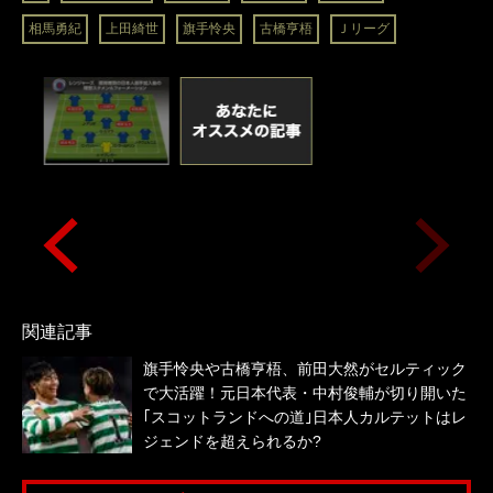
相馬勇紀
上田綺世
旗手怜央
古橋亨梧
Ｊリーグ
関連記事
旗手怜央や古橋亨梧、前田大然がセルティック
で大活躍！元日本代表・中村俊輔が切り開いた
｢スコットランドへの道｣日本人カルテットはレ
ジェンドを超えられるか?