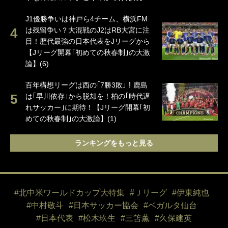
J1優勝争いは神戸ら4チーム、横浜FM
は残留争い？大混戦のJ2はRB大宮に注
目！歴代最強の日本代表をJリーグから
【Jリーグ開幕｢初めての秋春制｣の大激
論】(6)
百年構想リーグは西の｢7勝3敗｣！鹿島
は｢早川依存｣から脱却を！柏の｢時代遅
れサッカー｣に期待！【Jリーグ開幕｢初
めての秋春制｣の大激論】(1)
ランキングをもっと見る
#北中米ワールドカップ大特集
#Ｊリーグ
#伊東純也
#中村敬斗
#日本サッカー協会
#ベガルタ仙台
#日本代表
#松木玖生
#三笘薫
#久保建英