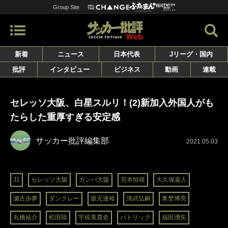
Group Site
新着
ニュース
日本代表
Jリーグ・国内
批評
インタビュー
ビジネス
動画
連載
セレッソ大阪、白星スルリ！(2)新加入外国人がも
たらした重厚すぎる安定感
サッカー批評編集部
2021.05.03
J1
セレッソ大阪
ガンバ大阪
宮本恒靖
大久保嘉人
瀬古歩夢
ダンクレー
坂元達裕
清武弘嗣
奥埜博亮
丸橋祐介
松田陸
宇佐美貴史
パトリック
福田湧矢