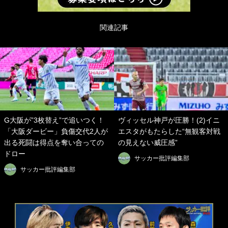
関連記事
G大阪が”3枚替え”で追いつく！
ヴィッセル神戸が圧勝！(2)イニ
「大阪ダービー」負傷交代2人が
エスタがもたらした“無観客対戦
出る死闘は得点を奪い合っての
の見えない威圧感”
ドロー
サッカー批評編集部
サッカー批評編集部