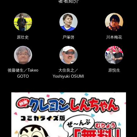
著者紹介
原壮史
戸塚啓
川本梅花
後藤健生／Takeo
大住良之／
原悦生
GOTO
Yoshiyuki OSUMI