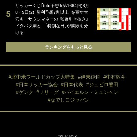
サッカーくじ｢toto予想｣(第1664回)8月
8・9日(2)｢勝利予想7割以上｣を覆す大
穴も！サウジマネーの｢監督引き抜き｣
ドタバタ劇と、｢特別な日｣が勝敗を分
ける！
ランキングをもっと見る
#北中米ワールドカップ大特集
#伊東純也
#中村敬斗
#日本サッカー協会
#日本代表
#ジュビロ磐田
#ゲンク
#Ｊリーグ
#バイエルン・ミュンヘン
#なでしこジャパン