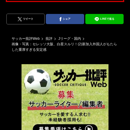
ツイート
シェア
LINEで送る
サッカー批評Web
批評
Jリーグ・国内
画像・写真：セレッソ大阪、白星スルリ！(2)新加入外国人がもたら
した重厚すぎる安定感