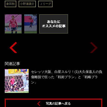
倉田秋
小野瀬康介
Ｊリーグ
関連記事
セレッソ大阪、白星スルリ！(1)大久保嘉人の負
傷離脱で狂った「戦術プラン」と「戦略プラ
ン」
写真の記事へ戻る