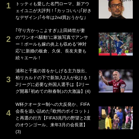
トッティも愛した名門ローマ、新アウ
ェイユニが大評判！｢カッコいい｣｢好き
なデザイン｣｢今年は2nd買おうかな｣
｢守り方かっこよすぎ｣上田綺世が妻
の“ワンオペ騒動”に家族写真でアンサ
ー！ボールも嫁の炎上も収める“神対
応”に新婚の板倉、久保、長友夫妻も
続々エール！
浦和と千葉の首をかしげる主力放出、
柏リカルドの下で新加入2人が化ける！
Jリーグに必要な外国人選手は【Jリー
グ開幕｢初めての秋春制｣の大激論】(4)
W杯クオーター制への大反発か、FIFA
会長を追い詰めた｢欧州のボイコット｣
と再選の行方【FIFA3兆円の野望と2度
のオウンゴール、来年3月の会長選】
(3)