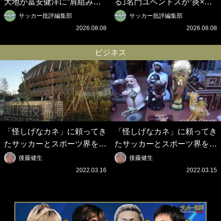
大地が冨安健洋に“肩組み頭
る｣名門ユベントスが“炎×ブ
乗せ”!?｢パレス兄弟｣爆誕の
ラック”のインパクト大の新
サッカー批評編集部
サッカー批評編集部
歓迎ムービーに大反響｢最後
3rdユニフォーム発表！｢W杯
2026.08.08
2026.08.08
の鎌田可愛すぎる｣｢粋にも程
フランス大会の日本代表の色
がある！」
違いを感じさせる｣
ビジネス
「怪しげなカネ」に頼ってき
「怪しげなカネ」に頼ってき
たサッカーとスポーツ界を待
たサッカーとスポーツ界を待
つ未来(4)スポーツを「持続
つ未来(3)「ロシアン・マネ
後藤健生
後藤健生
可能」にする「真の投資」の
ー」に続く中東の「オイルマ
2022.03.16
2022.03.15
必要性
ネー」の危険性