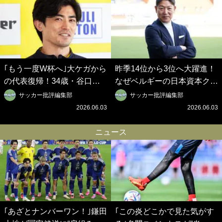
｢もう一度W杯へ｣大ケガから
昨季14位から3位へ大躍進！
の代表復帰！34歳・谷口彰
なぜベルギーの日本資本クラ
悟の奇跡を支えた日本資本の
ブは創設102年目に歴史的快
サッカー批評編集部
サッカー批評編集部
ベルギークラブ、次なる野望
挙を成し遂げられたのか？
2026.06.03
2026.06.03
はW杯ベスト8【シント＝ト
【シント＝トロイデン立石敬
ロイデン立石敬之CEOの世
之CEOの世界戦略】(1)
ニュース
界戦略】(2)
｢あざとナンバーワン！｣鎌田
｢この炎どこかで見た気がす