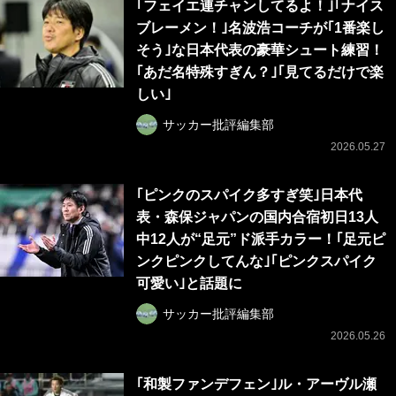
｢フェイエ連チャンしてるよ！｣｢ナイス
ブレーメン！｣名波浩コーチが｢1番楽し
そう｣な日本代表の豪華シュート練習！
｢あだ名特殊すぎん？｣｢見てるだけで楽
しい｣
サッカー批評編集部
2026.05.27
｢ピンクのスパイク多すぎ笑｣日本代
表・森保ジャパンの国内合宿初日13人
中12人が“足元”ド派手カラー！｢足元ピ
ンクピンクしてんな｣｢ピンクスパイク
可愛い｣と話題に
サッカー批評編集部
2026.05.26
｢和製ファンデフェン｣ル・アーヴル瀬