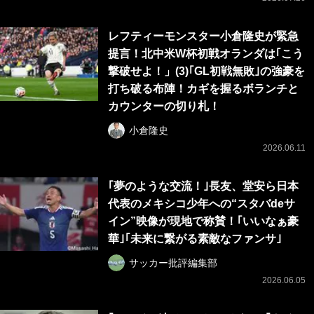
レフティーモンスター小倉隆史が緊急
提言！北中米W杯初戦オランダは｢こう
撃破せよ！」(3)｢GL初戦無敗｣の強豪を
打ち破る布陣！カギを握るボランチと
カウンターの切り札！
小倉隆史
2026.06.11
｢夢のような交流！｣長友、堂安ら日本
代表のメキシコ少年への“スタバdeサ
イン”映像が現地で称賛！｢いいなぁ豪
華｣｢未来に繋がる素敵なファンサ｣
サッカー批評編集部
2026.06.05