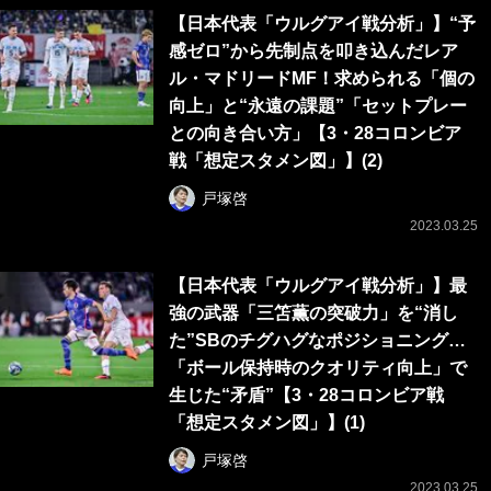
【日本代表「ウルグアイ戦分析」】“予
感ゼロ”から先制点を叩き込んだレア
ル・マドリードMF！求められる「個の
向上」と“永遠の課題”「セットプレー
との向き合い方」【3・28コロンビア
戦「想定スタメン図」】(2)
戸塚啓
2023.03.25
【日本代表「ウルグアイ戦分析」】最
強の武器「三笘薫の突破力」を“消し
た”SBのチグハグなポジショニング…
「ボール保持時のクオリティ向上」で
生じた“矛盾”【3・28コロンビア戦
「想定スタメン図」】(1)
戸塚啓
2023.03.25