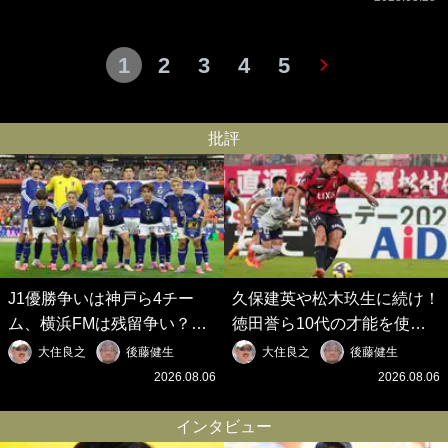
1
2
3
4
5
批評
J1優勝争いは神戸ら4チー
久保建英や松木玖生に続け！
ム、横浜FMは残留争い？大
徳田誉ら10代の才能を使い
混戦のJ2はRB大宮に注目！
切れないJクラブの課題と、
大住良之
後藤健生
大住良之
後藤健生
歴代最強の日本代表をJリー
｢0円欧州移籍｣撲滅への処方
2026.08.06
2026.08.06
グから【Jリーグ開幕｢初めて
箋【Jリーグ開幕｢初めての秋
の秋春制｣の大激論】(6)
春制｣の大激論】(5)
インタビュー