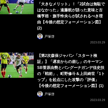
「大きなメリット」！「2試合は無駄で
はなかった」遠藤航が語った意味と古
橋亨梧・旗手怜央らが試されるべき理
由【今後の想定フォーメーション図】
(2)
戸塚啓
2023.03.29
【第2次森保ジャパン「スタート検
証」】「遅攻からの崩し」のキーマン
SB菅原由勢とバングーナガンデ佳史扶
の「戦術」、町野修斗＆上田綺世「1ト
ップ」を起点にした攻撃の「評価」
【今後の想定フォーメーション図】(1)
戸塚啓
2023.03.29