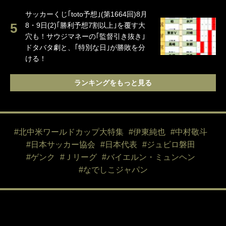
サッカーくじ｢toto予想｣(第1664回)8月
8・9日(2)｢勝利予想7割以上｣を覆す大
穴も！サウジマネーの｢監督引き抜き｣
ドタバタ劇と、｢特別な日｣が勝敗を分
ける！
ランキングをもっと見る
#北中米ワールドカップ大特集
#伊東純也
#中村敬斗
#日本サッカー協会
#日本代表
#ジュビロ磐田
#ゲンク
#Ｊリーグ
#バイエルン・ミュンヘン
#なでしこジャパン