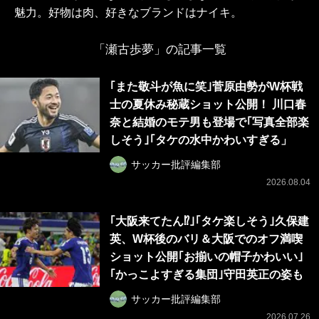
魅力。好物は肉、好きなブランドはナイキ。
「瀬古歩夢」の記事一覧
｢また敬斗が魚に笑｣菅原由勢がW杯戦
士の夏休み秘蔵ショット公開！ 川口春
奈と結婚のモテ男も登場で｢写真全部楽
しそう｣｢タケの水中かわいすぎる」
サッカー批評編集部
2026.08.04
｢大阪来てたん⁉｣｢タケ楽しそう｣久保建
英、W杯後のバリ＆大阪でのオフ満喫
ショット公開｢お揃いの帽子かわいい｣
｢かっこよすぎる集団｣守田英正の姿も
サッカー批評編集部
2026.07.26