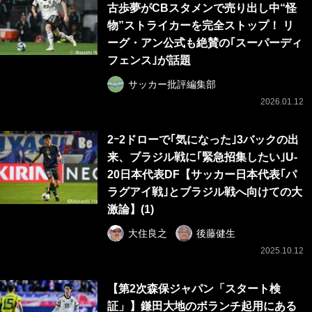
古歩夢がCBスタメンで売り出し中“怪
物”ストライカーを完全ストップ！ リ
ーグ・アン公式も絶賛の｢スーパーディ
フェンス｣が話題
サッカー批評編集部
2026.01.12
2ｰ2ドローで｢気になった｣3バックの出
来、ブラジル戦に｢緊急招集したい｣U-
20日本代表DF【サッカー日本代表｢パ
ラグアイ戦｣とブラジル戦へ向けての大
激論】(1)
大住良之
後藤健生
2025.10.12
【第2次森保ジャパン「スタート検
証」】鎌田大地のボランチ起用にある