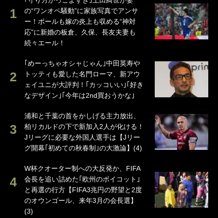
｢守り方かっこよすぎ｣上田綺世が妻
の“ワンオペ騒動”に家族写真でアンサ
ー！ボールも嫁の炎上も収める“神対
応”に新婚の板倉、久保、長友夫妻も
続々エール！
｢めーっちゃオシャじゃん｣中田英寿や
トッティも愛した名門ローマ、新アウ
ェイユニが大評判！｢カッコいい｣｢好き
なデザイン｣｢今年は2nd買おうかな｣
浦和と千葉の首をかしげる主力放出、
柏リカルドの下で新加入2人が化ける！
Jリーグに必要な外国人選手は【Jリー
グ開幕｢初めての秋春制｣の大激論】(4)
W杯クオーター制への大反発か、FIFA
会長を追い詰めた｢欧州のボイコット｣
と再選の行方【FIFA3兆円の野望と2度
のオウンゴール、来年3月の会長選】
(3)