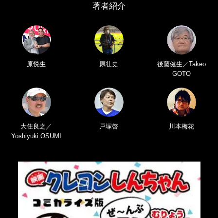
著者紹介
原悦生
原壮史
後藤健生／Takeo
GOTO
大住良之／
戸塚啓
川本梅花
Yoshiyuki OSUMI