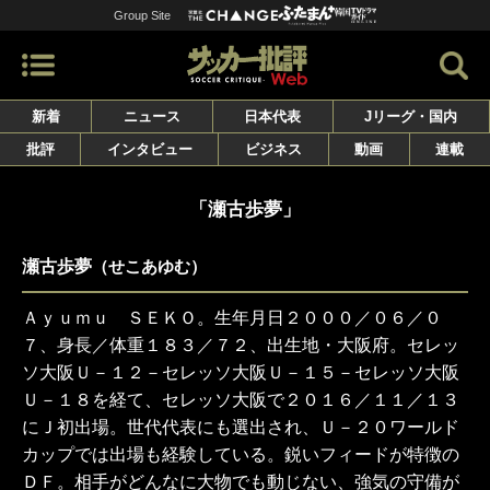
Group Site
新着
ニュース
日本代表
Jリーグ・国内
批評
インタビュー
ビジネス
動画
連載
「瀬古歩夢」
瀬古歩夢
（せこあゆむ）
Ａｙｕｍｕ ＳＥＫＯ。生年月日２０００／０６／０
７、身長／体重１８３／７２、出生地・大阪府。セレッ
ソ大阪Ｕ－１２－セレッソ大阪Ｕ－１５－セレッソ大阪
Ｕ－１８を経て、セレッソ大阪で２０１６／１１／１３
にＪ初出場。世代代表にも選出され、Ｕ－２０ワールド
カップでは出場も経験している。鋭いフィードが特徴の
ＤＦ。相手がどんなに大物でも動じない、強気の守備が