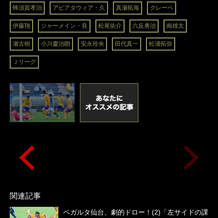
蜂須賀孝治
アピアタウィア・久
真瀬拓海
クレーベ
伊藤翔
ジャーメイン・良
松尾佑介
六反勇治
南雄太
瀬古樹
小川慶治朗
安永玲央
田代真一
松浦拓弥
Ｊリーグ
関連記事
ベガルタ仙台、劇的ドロー！(2)「左サイドの課