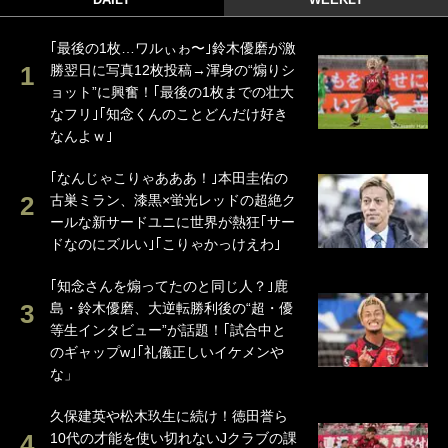
｢最後の1枚…ワルぃゎ〜｣鈴木優磨が激
勝翌日に写真12枚投稿→渾身の“煽りシ
ョット”に興奮！｢最後の1枚までの壮大
なフリ｣｢知念くんのことどんだけ好き
なんよｗ｣
｢なんじゃこりゃあああ！｣本田圭佑の
古巣ミラン、漆黒×蛍光レッドの超絶ク
ールな新サードユニに世界が熱狂｢サー
ドなのにズルい｣｢こりゃかっけえわ｣
｢知念さんを煽ってたのと同じ人？｣鹿
島・鈴木優磨、大逆転勝利後の“超・優
等生インタビュー”が話題！｢試合中と
のギャップw｣｢礼儀正しいイケメンや
な」
久保建英や松木玖生に続け！徳田誉ら
10代の才能を使い切れないJクラブの課