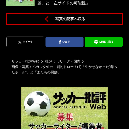
題」と「左サイドの可能性」
写真の記事へ戻る
地拓
ツイート
シェア
LINEで送る
サッカー批評Web
批評
Jリーグ・国内
画像・写真：ベガルタ仙台、劇的ドロー！(1)「生かせなかった“奪っ
たボール”」と「またもの悪癖」