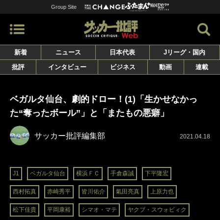
Group Site
新着
ニュース
日本代表
Jリーグ・国内
批評
インタビュー
ビジネス
動画
連載
ベガルタ仙台、劇的ドロー！(1)「生かせなかっ
た“奪ったボール”」と「またもの悪癖」
サッカー批評編集部
2021.04.18
J1
ベガルタ仙台
横浜ＦＣ
手倉森誠
下平隆宏
西村拓真
赤崎秀平
皆川佑介
氣田亮真
上原力也
松下佳貴
平岡康裕
シマオ・マテ
ヤクブ・スウォビィク