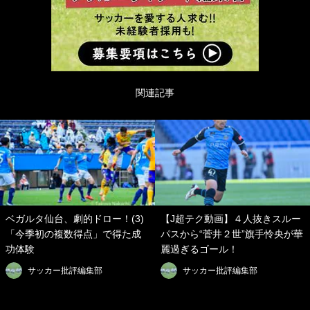
関連記事
ベガルタ仙台、劇的ドロー！(3)
【J超テク動画】４人抜きスルー
「今季初の複数得点」で得た成
パスから“菅井２世”旗手怜央が華
功体験
麗過ぎるゴール！
サッカー批評編集部
サッカー批評編集部