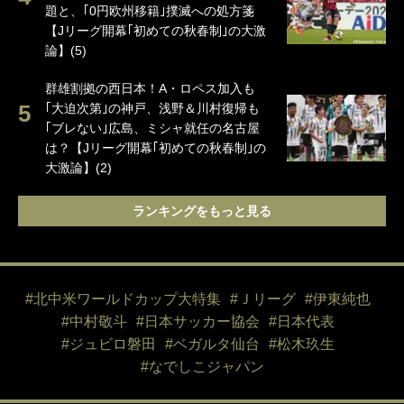
題と、｢0円欧州移籍｣撲滅への処方箋
【Jリーグ開幕｢初めての秋春制｣の大激
論】(5)
群雄割拠の西日本！A・ロペス加入も
｢大迫次第｣の神戸、浅野＆川村復帰も
｢ブレない｣広島、ミシャ就任の名古屋
は？【Jリーグ開幕｢初めての秋春制｣の
大激論】(2)
ランキングをもっと見る
#北中米ワールドカップ大特集
#Ｊリーグ
#伊東純也
#中村敬斗
#日本サッカー協会
#日本代表
#ジュビロ磐田
#ベガルタ仙台
#松木玖生
#なでしこジャパン