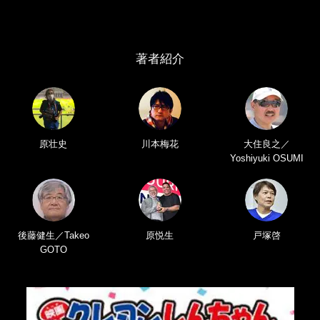
著者紹介
原壮史
川本梅花
大住良之／
Yoshiyuki OSUMI
後藤健生／Takeo
原悦生
戸塚啓
GOTO