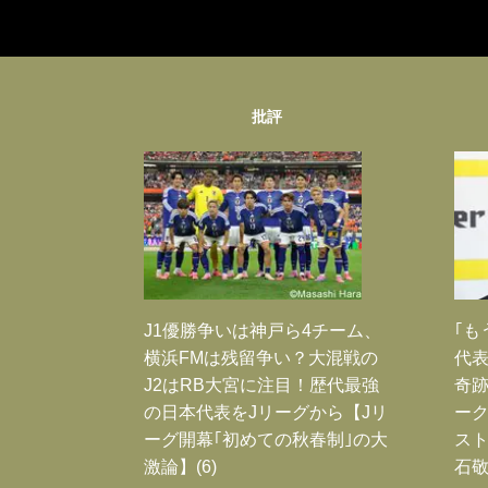
批評
J1優勝争いは神戸ら4チーム、
｢も
横浜FMは残留争い？大混戦の
代表
J2はRB大宮に注目！歴代最強
奇
の日本代表をJリーグから【Jリ
ー
ーグ開幕｢初めての秋春制｣の大
スト
激論】(6)
石敬