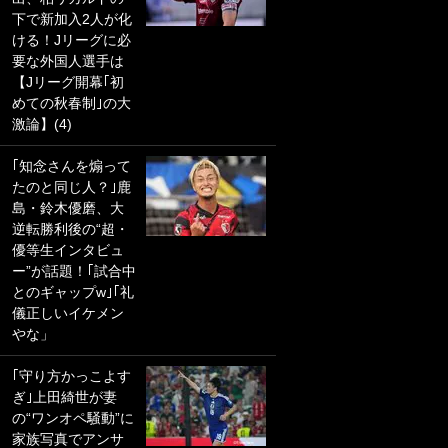
下で新加入2人が化
PKにイタリア代表
ける！Jリーグに必
GKも成す術なし！
要な外国人選手は
｢ノーチャンスすぎ
【Jリーグ開幕｢初
るわ｣｢綺世のPKの
めての秋春制｣の大
上手さは世界屈指
激論】(4)
かも｣
｢知念さんを煽って
｢また敬斗が魚に
たのと同じ人？｣鹿
笑｣菅原由勢がW杯
島・鈴木優磨、大
戦士の夏休み秘蔵
逆転勝利後の“超・
ショット公開！ 川
優等生インタビュ
口春奈と結婚のモ
ー”が話題！｢試合中
テ男も登場で｢写真
とのギャップw｣｢礼
全部楽しそう｣｢タ
儀正しいイケメン
ケの水中かわいす
やな」
ぎる」
｢守り方かっこよす
｢セカンドで決まり
ぎ｣上田綺世が妻
だな｣19歳の日本代
の“ワンオペ騒動”に
表MFが加入したス
家族写真でアンサ
ペイン名門、“地中