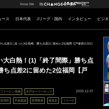
Group Site
ュース
日本代表
Jリーグ・国内
インタビュー
ビジネ
・国内
カー
ネジメント
Jリーグ・国内
戦術
注目選手
海外サッカー
監督
マネー
チームマネジメント
日本代表
勝ち点差2に迫った3位長崎、勝ち点差2に留めた2位福岡【戸塚啓のJ2の
い大白熱！(1)「終了間際」勝ち点
勝ち点差2に留めた2位福岡【戸
2020.12.07
・ファーレン長崎
水戸ホーリーホック
谷部茂利
手倉森誠
富樫敬真
椿直起
Ｊリーグ