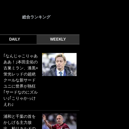
総合ランキング
DAILY
WEEKLY
｢なんじゃこりゃあ
｢光の速さじゃん｣
ああ！｣本田圭佑の
｢えっぐいミドル｣
古巣ミラン、漆黒×
ドイツ名門移籍の
蛍光レッドの超絶
日本代表23歳ボラ
クールな新サード
ンチ、移籍後初ゴ
ユニに世界が熱狂
ールに驚愕！｢見た
｢サードなのにズル
事ないシュートや｣
い｣｢こりゃかっけ
｢聡がどんどん遠く
えわ｣
なっていく」
浦和と千葉の首を
｢誰が止めれんねん
かしげる主力放
w｣フェイエ上田綺
出、柏リカルドの
世の“神コース”弾丸