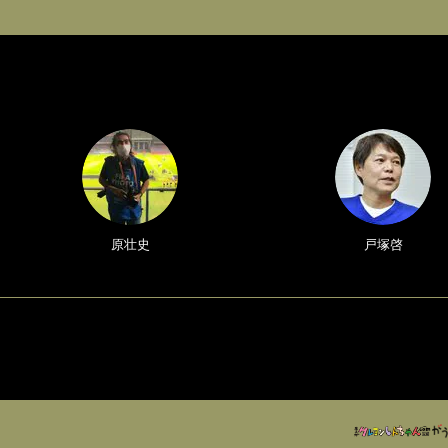
原壮史
戸塚啓