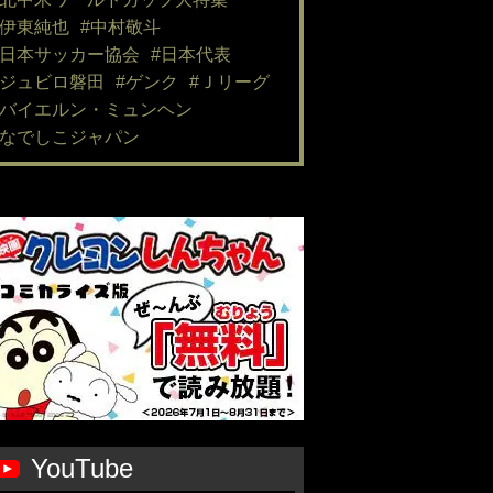
#伊東純也
#中村敬斗
#日本サッカー協会
#日本代表
#ジュビロ磐田
#ゲンク
#Ｊリーグ
#バイエルン・ミュンヘン
#なでしこジャパン
YouTube