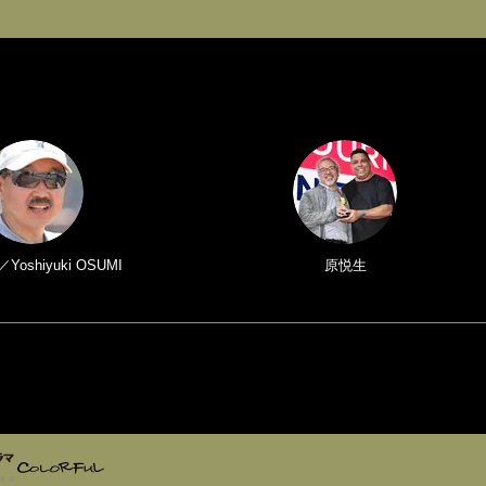
oshiyuki OSUMI
原悦生