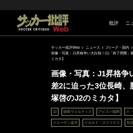
批評
ニ
Jリーグ
戦術
注目選手
海外サッ
監督
マネー
チームマ
日本代表
サッカー批評Web
ニュース
Jリーグ・国内
画像・写真：J1昇格争い大白熱！(1)「終了間際」
ミカタ】
画像・写真：J1昇格争
差2に迫った3位長崎、
塚啓のJ2のミカタ】
J2
徳島ヴォルティス
アビスパ福岡
Ｖ
ツエーゲン金沢
リカルド・ロドリゲス
長