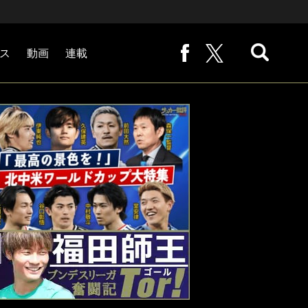
ス
動画
連載
熊崎敬の「路地から始まる処世術」
下田恒幸の「10倍面白くなるサッカー中継の見方」
サッカー批評PHOTOギャラリー「ピッチの焦点」
後藤健生の「蹴球放浪記」
原悦生PHOTOギャラリー「サッカー遠近」
「だれかに言いたくなる記録」
福田師王「ブンデスリーガ奮闘記 Tor!」
大住良之の「この世界のコーナーエリアから」