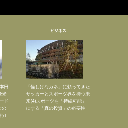
ビジネス
｣本田
「怪しげなカネ」に頼ってきた
蛍光
サッカーとスポーツ界を待つ未
ード
来(4)スポーツを「持続可能」
なの
にする「真の投資」の必要性
わ｣