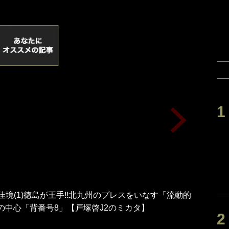
佳境(1)徳島が王手!!北九州のプレスをいなす「流動的
の中心「背番号8」【戸塚啓J2のミカタ】