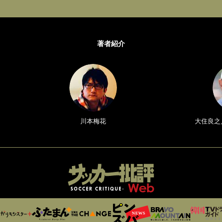
著者紹介
川本梅花
大住良之／Y