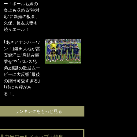
ー！ボールも嫁の
海の夕日”新アウェ
炎上も収める“神対
イユニに大反響｢か
応”に新婚の板倉、
っこよすぎ｣｢革新
久保、長友夫妻も
的｣｢ソソられる！｣
続々エール！
｢お土産最高すぎ
｢あざとナンバーワ
笑｣｢どうやって入
ン！｣鎌田大地が冨
手？｣ブライトン帰
安健洋に“肩組み頭
還の三笘薫、同僚
乗せ”!?｢パレス兄
に“ポケカ”をプレゼ
弟｣爆誕の歓迎ムー
ント！｢薫の笑顔見
ビーに大反響｢最後
れてよかった｣｢大
の鎌田可愛すぎる｣
喜びのリュテル可
｢粋にも程があ
愛すぎ｣
る！」
ランキングをも
ランキングをもっと見る
#北中米ワールドカップ大特集