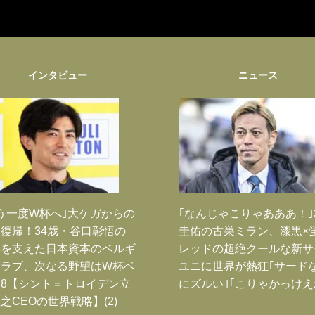
インタビュー
ニュース
う一度W杯へ｣大ケガからの
｢なんじゃこりゃあああ！
復帰！34歳・谷口彰悟の
圭佑の古巣ミラン、漆黒×
跡を支えた日本資本のベルギ
レッドの超絶クールな新サ
クラブ、次なる野望はW杯ベ
ユニに世界が熱狂｢サード
8【シント＝トロイデン立
にズルい｣｢こりゃかっけえ
之CEOの世界戦略】(2)