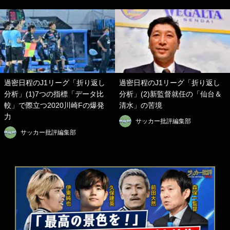
過密日程のJ1リーグ「折り返し
過密日程のJ1リーグ「折り返し
分析」(1)7つの指標「データ比
分析」(2)新監督就任の「仙台＆
較」で際立つ2020川崎Fの爆発
清水」の苦境
力
サッカー批評編集部
サッカー批評編集部