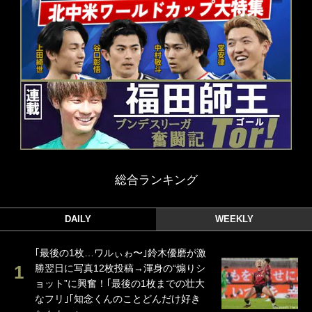
総合ランキング
DAILY
WEEKLY
｢最後の1枚…ワルぃゎ〜｣鈴木優磨が激
勝翌日に写真12枚投稿→渾身の“煽りシ
ョット”に興奮！｢最後の1枚までの壮大
なフリ｣｢知念くんのことどんだけ好き