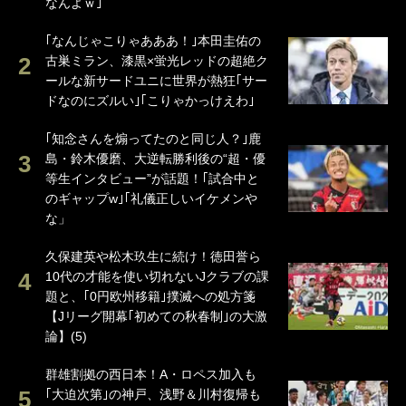
なんよｗ｣
｢なんじゃこりゃあああ！｣本田圭佑の
古巣ミラン、漆黒×蛍光レッドの超絶ク
ールな新サードユニに世界が熱狂｢サー
ドなのにズルい｣｢こりゃかっけえわ｣
｢知念さんを煽ってたのと同じ人？｣鹿
島・鈴木優磨、大逆転勝利後の“超・優
等生インタビュー”が話題！｢試合中と
のギャップw｣｢礼儀正しいイケメンや
な」
久保建英や松木玖生に続け！徳田誉ら
10代の才能を使い切れないJクラブの課
題と、｢0円欧州移籍｣撲滅への処方箋
【Jリーグ開幕｢初めての秋春制｣の大激
論】(5)
群雄割拠の西日本！A・ロペス加入も
｢大迫次第｣の神戸、浅野＆川村復帰も