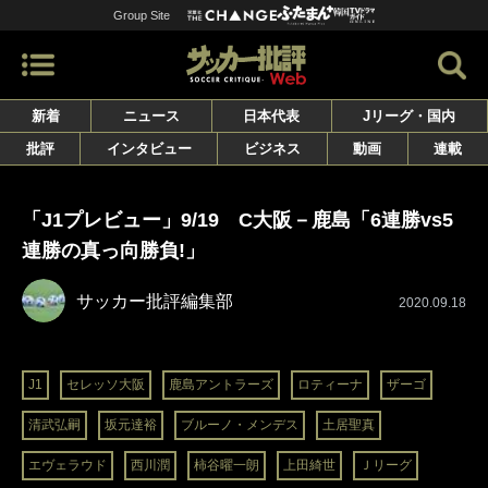
Group Site
新着
ニュース
日本代表
Jリーグ・国内
批評
インタビュー
ビジネス
動画
連載
「J1プレビュー」9/19 C大阪－鹿島「6連勝vs5
連勝の真っ向勝負!」
サッカー批評編集部
2020.09.18
J1
セレッソ大阪
鹿島アントラーズ
ロティーナ
ザーゴ
清武弘嗣
坂元達裕
ブルーノ・メンデス
土居聖真
エヴェラウド
西川潤
柿谷曜一朗
上田綺世
Ｊリーグ