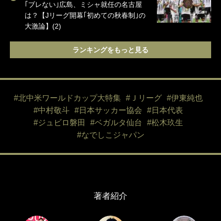
｢ブレない｣広島、ミシャ就任の名古屋
は？【Jリーグ開幕｢初めての秋春制｣の
大激論】(2)
ランキングをもっと見る
#北中米ワールドカップ大特集
#Ｊリーグ
#伊東純也
#中村敬斗
#日本サッカー協会
#日本代表
#ジュビロ磐田
#ベガルタ仙台
#松木玖生
#なでしこジャパン
著者紹介