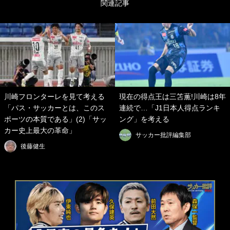
関連記事
川崎フロンターレを見て考える
現在の得点王は三笘薫!川崎は8年
「パス・サッカーとは、このス
連続で…「J1日本人得点ランキ
ポーツの本質である」(2)「サッ
ング」を考える
カー史上最大の革命」
サッカー批評編集部
後藤健生