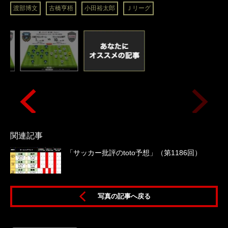
渡部博文
古橋亨梧
小田裕太郎
Ｊリーグ
関連記事
「サッカー批評のtoto予想」（第1186回）
写真の記事へ戻る