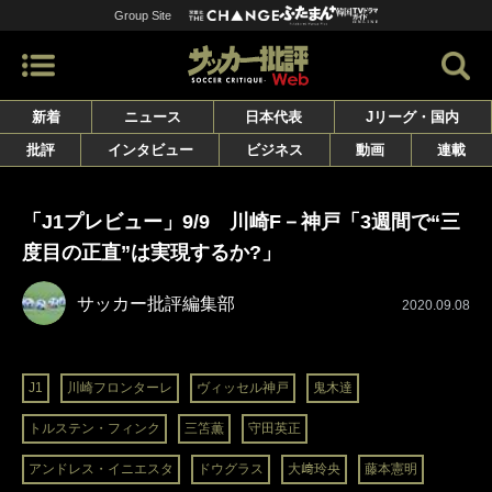
Group Site
新着
ニュース
日本代表
Jリーグ・国内
批評
インタビュー
ビジネス
動画
連載
「J1プレビュー」9/9 川崎F－神戸「3週間で“三
度目の正直”は実現するか?」
サッカー批評編集部
2020.09.08
J1
川崎フロンターレ
ヴィッセル神戸
鬼木達
トルステン・フィンク
三笘薫
守田英正
アンドレス・イニエスタ
ドウグラス
大﨑玲央
藤本憲明