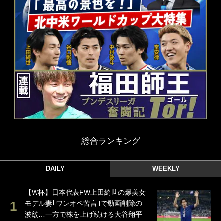
総合ランキング
DAILY
WEEKLY
【W杯】日本代表FW上田綺世の爆美女
モデル妻｢ワンオペ苦言｣で動画削除の
波紋…一方で株を上げ続ける大谷翔平