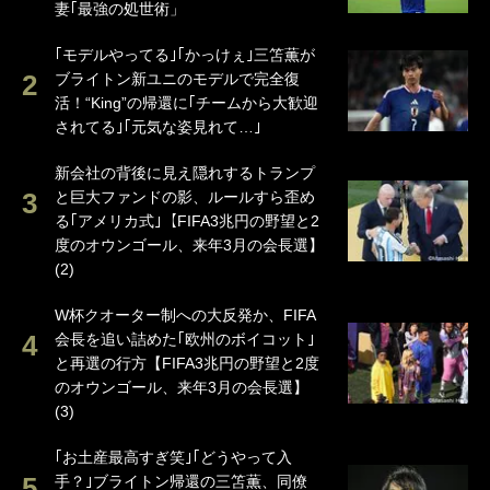
妻｢最強の処世術」
｢モデルやってる｣｢かっけぇ｣三笘薫が
ブライトン新ユニのモデルで完全復
活！“King”の帰還に｢チームから大歓迎
されてる｣｢元気な姿見れて…｣
新会社の背後に見え隠れするトランプ
と巨大ファンドの影、ルールすら歪め
る｢アメリカ式｣【FIFA3兆円の野望と2
度のオウンゴール、来年3月の会長選】
(2)
W杯クオーター制への大反発か、FIFA
会長を追い詰めた｢欧州のボイコット｣
と再選の行方【FIFA3兆円の野望と2度
のオウンゴール、来年3月の会長選】
(3)
｢お土産最高すぎ笑｣｢どうやって入
手？｣ブライトン帰還の三笘薫、同僚