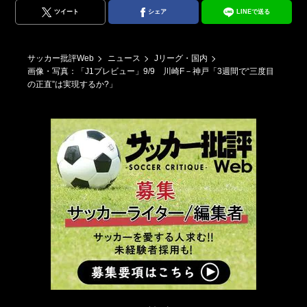
ツイート
シェア
LINEで送る
サッカー批評Web
ニュース
Jリーグ・国内
画像・写真：「J1プレビュー」9/9 川崎F－神戸「3週間で“三度目
の正直”は実現するか?」