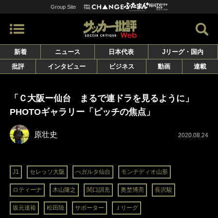
Group Site
新着
ニュース
日本代表
Jリーグ・国内
批評
インタビュー
ビジネス
動画
連載
「Ｃ大阪ー仙台 まるで連ドラを見るように」
PHOTOギャラリー「ピッチの焦点」
原壮史
2020.08.24
J1
セレッソ大阪
べガルタ仙台
モンテディオ山形
ロティーナ
木山隆之
関口訓充
奥埜博亮
長沢駿
坂元達裕
松田陸
サポーター
Ｊリーグ