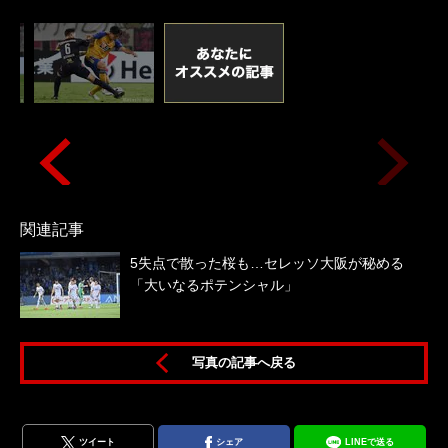
関連記事
5失点で散った桜も…セレッソ大阪が秘める
「大いなるポテンシャル」
写真の記事へ戻る
ツイート
シェア
LINEで送る