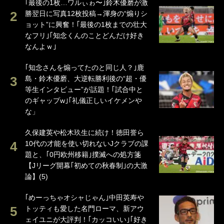
｢最後の1枚…ワルぃゎ〜｣鈴木優磨が激
勝翌日に写真12枚投稿→渾身の“煽りシ
ョット”に興奮！｢最後の1枚までの壮大
なフリ｣｢知念くんのことどんだけ好き
なんよｗ｣
｢知念さんを煽ってたのと同じ人？｣鹿
島・鈴木優磨、大逆転勝利後の“超・優
等生インタビュー”が話題！｢試合中と
のギャップw｣｢礼儀正しいイケメンや
な」
久保建英や松木玖生に続け！徳田誉ら
10代の才能を使い切れないJクラブの課
題と、｢0円欧州移籍｣撲滅への処方箋
【Jリーグ開幕｢初めての秋春制｣の大激
論】(5)
｢めーっちゃオシャじゃん｣中田英寿や
トッティも愛した名門ローマ、新アウ
ェイユニが大評判！｢カッコいい｣｢好き