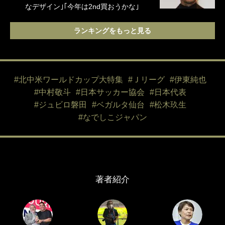
なデザイン｣｢今年は2nd買おうかな｣
ランキングをもっと見る
#北中米ワールドカップ大特集
#Ｊリーグ
#伊東純也
#中村敬斗
#日本サッカー協会
#日本代表
#ジュビロ磐田
#ベガルタ仙台
#松木玖生
#なでしこジャパン
著者紹介