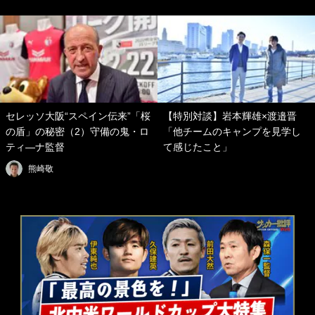
セレッソ大阪“スペイン伝来”「桜
【特別対談】岩本輝雄×渡邉晋
の盾」の秘密（2）守備の鬼・ロ
「他チームのキャンプを見学し
ティ―ナ監督
て感じたこと」
熊崎敬