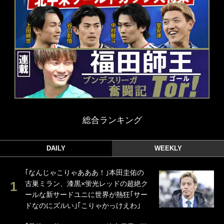
総合ランキング
DAILY
WEEKLY
｢なんじゃこりゃあああ！｣本田圭佑の
古巣ミラン、漆黒×蛍光レッドの超絶ク
ールな新サードユニに世界が熱狂｢サー
ドなのにズルい｣｢こりゃかっけえわ｣