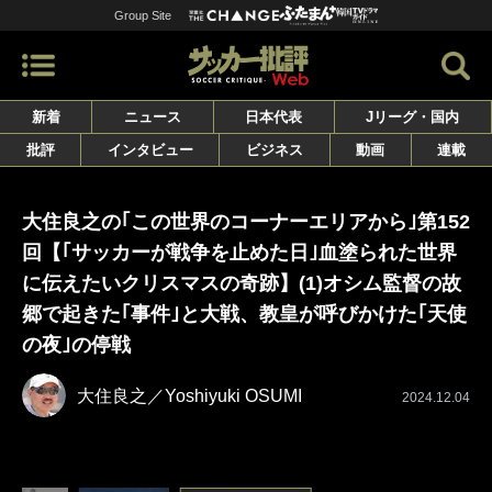
Group Site
新着
ニュース
日本代表
Jリーグ・国内
批評
インタビュー
ビジネス
動画
連載
大住良之の｢この世界のコーナーエリアから｣第152
回【｢サッカーが戦争を止めた日｣血塗られた世界
に伝えたいクリスマスの奇跡】(1)オシム監督の故
郷で起きた｢事件｣と大戦、教皇が呼びかけた｢天使
の夜｣の停戦
大住良之／Yoshiyuki OSUMI
2024.12.04