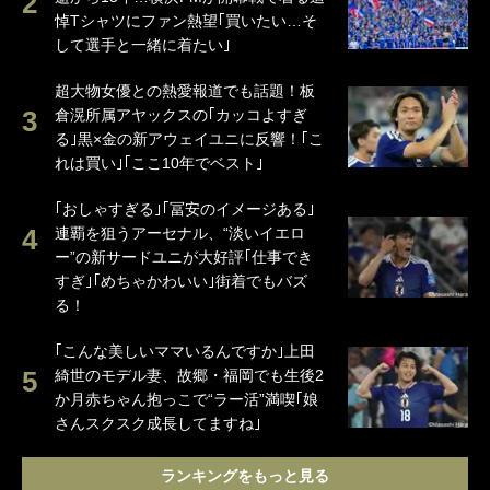
悼Tシャツにファン熱望｢買いたい…そ
して選手と一緒に着たい｣
超大物女優との熱愛報道でも話題！板
倉滉所属アヤックスの｢カッコよすぎ
る｣黒×金の新アウェイユニに反響！｢こ
れは買い｣｢ここ10年でベスト｣
｢おしゃすぎる｣｢冨安のイメージある｣
連覇を狙うアーセナル、“淡いイエロ
ー”の新サードユニが大好評｢仕事でき
すぎ｣｢めちゃかわいい｣街着でもバズ
る！
｢こんな美しいママいるんですか｣上田
綺世のモデル妻、故郷・福岡でも生後2
か月赤ちゃん抱っこで“ラー活”満喫｢娘
さんスクスク成長してますね｣
ランキングをもっと見る