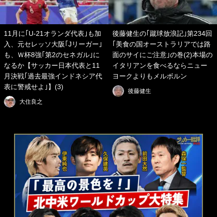
11月に｢U‐21オランダ代表｣も加
後藤健生の｢蹴球放浪記｣第234回
入、元セレッソ大阪｢Jリーガー｣
｢美食の国オーストラリアでは路
も、Ｗ杯8強｢第2のセネガル｣に
面のサイにご注意｣の巻(2)本場の
なるか【サッカー日本代表と11
イタリアンを食べるならニュー
月決戦｢過去最強インドネシア代
ヨークよりもメルボルン
表に警戒せよ｣】(3)
後藤健生
大住良之