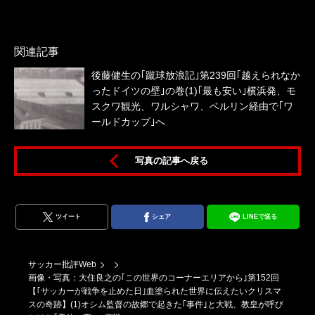
ゴ
関連記事
５
後藤健生の｢蹴球放浪記｣第239回｢越えられなか
ったドイツの壁｣の巻(1)｢最も安い｣横浜発、モ
スクワ観光、ワルシャワ、ベルリン経由で｢ワ
ールドカップ｣へ
写真の記事へ戻る
ツイート
シェア
LINEで送る
サッカー批評Web
画像・写真：大住良之の｢この世界のコーナーエリアから｣第152回
【｢サッカーが戦争を止めた日｣血塗られた世界に伝えたいクリスマ
スの奇跡】(1)オシム監督の故郷で起きた｢事件｣と大戦、教皇が呼び