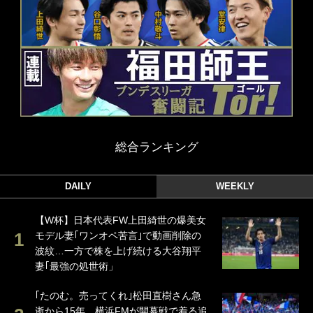
総合ランキング
DAILY
WEEKLY
【W杯】日本代表FW上田綺世の爆美女
モデル妻｢ワンオペ苦言｣で動画削除の
波紋…一方で株を上げ続ける大谷翔平
妻｢最強の処世術」
｢たのむ。売ってくれ｣松田直樹さん急
逝から15年…横浜FMが開幕戦で着る追