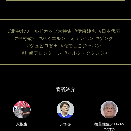
#北中米ワールドカップ大特集
#伊東純也
#日本代表
#中村敬斗
#バイエルン・ミュンヘン
#ゲンク
#ジュビロ磐田
#なでしこジャパン
#川崎フロンターレ
#マルク・ククレジャ
著者紹介
原悦生
戸塚啓
後藤健生／Takeo
GOTO