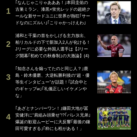
｢なんじゃこりゃあああ！｣本田圭佑の
古巣ミラン、漆黒×蛍光レッドの超絶ク
ールな新サードユニに世界が熱狂｢サー
ドなのにズルい｣｢こりゃかっけえわ｣
浦和と千葉の首をかしげる主力放出、
柏リカルドの下で新加入2人が化ける！
Jリーグに必要な外国人選手は【Jリー
グ開幕｢初めての秋春制｣の大激論】(4)
｢知念さんを煽ってたのと同じ人？｣鹿
島・鈴木優磨、大逆転勝利後の“超・優
等生インタビュー”が話題！｢試合中と
のギャップw｣｢礼儀正しいイケメンや
な」
｢あざとナンバーワン！｣鎌田大地が冨
安健洋に“肩組み頭乗せ”!?｢パレス兄弟｣
爆誕の歓迎ムービーに大反響｢最後の鎌
田可愛すぎる｣｢粋にも程がある！」