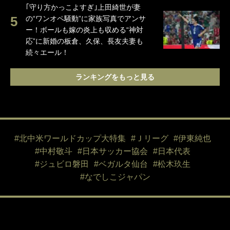
｢守り方かっこよすぎ｣上田綺世が妻
の“ワンオペ騒動”に家族写真でアンサ
ー！ボールも嫁の炎上も収める“神対
応”に新婚の板倉、久保、長友夫妻も
続々エール！
ランキングをもっと見る
#北中米ワールドカップ大特集
#Ｊリーグ
#伊東純也
#中村敬斗
#日本サッカー協会
#日本代表
#ジュビロ磐田
#ベガルタ仙台
#松木玖生
#なでしこジャパン