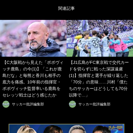
関連記事
【C大阪戦から見えた「ポポヴィ
【J1広島がFC東京戦で交代カー
ッチ鹿島」の今(1)】「これが鹿
ドを切らずに戦った深謀遠慮
島だな」と毎熊と香川も相手の
(1)】指揮官と選手が繰り返した
底力を痛感。10年前の指揮官・
「70分」の意味……川村「僕た
ポポヴィッチ監督率いる鹿島を
ちのサッカーはどうしても70分
セレッソ戦士はどう感じたか
以降で…」
サッカー批評編集部
サッカー批評編集部