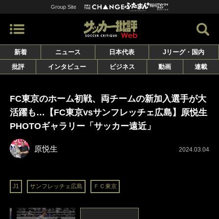
Group Site
新着
ニュース
日本代表
Jリーグ・国内
批評
インタビュー
ビジネス
動画
連載
FC東京のホーム初戦、両チームの新加入選手が大
活躍も…【FC東京vsサンフレッチェ広島】原悦生
PHOTOギャラリー「サッカー遠近」
原悦生
2024.03.04
J1
サンフレッチェ広島
ＦＣ東京