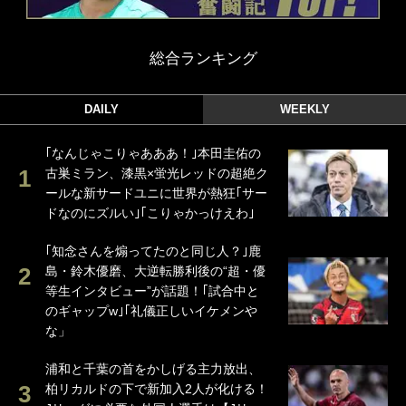
総合ランキング
DAILY
WEEKLY
｢なんじゃこりゃあああ！｣本田圭佑の
古巣ミラン、漆黒×蛍光レッドの超絶ク
ールな新サードユニに世界が熱狂｢サー
ドなのにズルい｣｢こりゃかっけえわ｣
｢知念さんを煽ってたのと同じ人？｣鹿
島・鈴木優磨、大逆転勝利後の“超・優
等生インタビュー”が話題！｢試合中と
のギャップw｣｢礼儀正しいイケメンや
な」
浦和と千葉の首をかしげる主力放出、
柏リカルドの下で新加入2人が化ける！