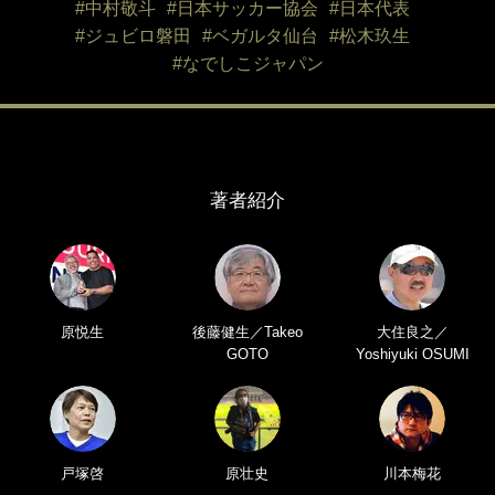
#中村敬斗
#日本サッカー協会
#日本代表
#ジュビロ磐田
#ベガルタ仙台
#松木玖生
#なでしこジャパン
著者紹介
原悦生
後藤健生／Takeo
大住良之／
GOTO
Yoshiyuki OSUMI
戸塚啓
原壮史
川本梅花