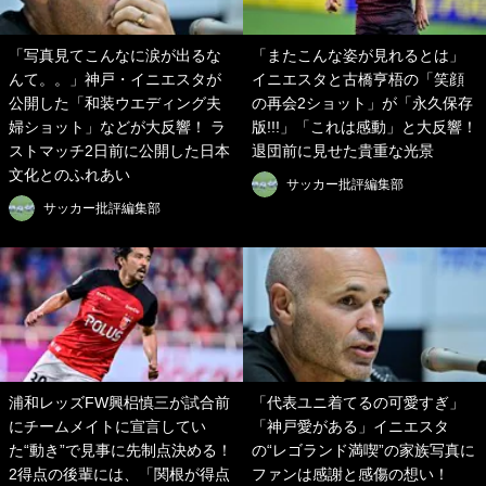
「写真見てこんなに涙が出るな
「またこんな姿が見れるとは」
んて。。」神戸・イニエスタが
イニエスタと古橋亨梧の「笑顔
公開した「和装ウエディング夫
の再会2ショット」が「永久保存
婦ショット」などが大反響！ ラ
版!!!」「これは感動」と大反響！
ストマッチ2日前に公開した日本
退団前に見せた貴重な光景
文化とのふれあい
サッカー批評編集部
サッカー批評編集部
浦和レッズFW興梠慎三が試合前
「代表ユニ着てるの可愛すぎ」
にチームメイトに宣言してい
「神戸愛がある」イニエスタ
た“動き”で見事に先制点決める！
の“レゴランド満喫”の家族写真に
2得点の後輩には、「関根が得点
ファンは感謝と感傷の想い！