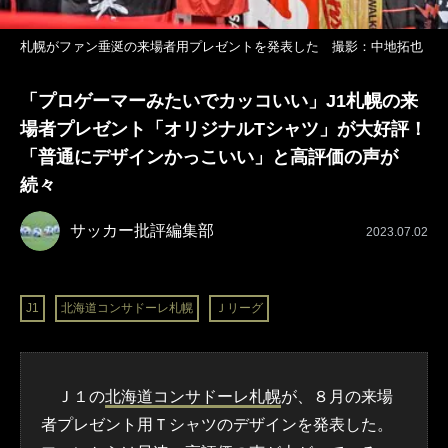
札幌がファン垂涎の来場者用プレゼントを発表した 撮影：中地拓也
「プロゲーマーみたいでカッコいい」J1札幌の来
場者プレゼント「オリジナルTシャツ」が大好評！
「普通にデザインかっこいい」と高評価の声が
続々
サッカー批評編集部
2023.07.02
J1
北海道コンサドーレ札幌
Ｊリーグ
Ｊ１の
北海道コンサドーレ札幌
が、８月の来場
者プレゼント用Ｔシャツのデザインを発表した。