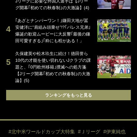
Jリーグに必要な外国人選手は【Jリー
グ開幕｢初めての秋春制｣の大激論】(4)
｢あざとナンバーワン！｣鎌田大地が冨
安健洋に“肩組み頭乗せ”!?｢パレス兄弟｣
爆誕の歓迎ムービーに大反響｢最後の鎌
田可愛すぎる｣｢粋にも程がある！」
久保建英や松木玖生に続け！徳田誉ら
10代の才能を使い切れないJクラブの課
題と、｢0円欧州移籍｣撲滅への処方箋
【Jリーグ開幕｢初めての秋春制｣の大激
論】(5)
ランキングをもっと見る
#北中米ワールドカップ大特集
#Ｊリーグ
#伊東純也