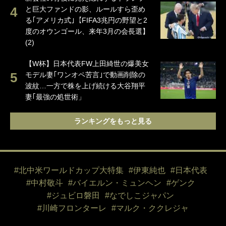
と巨大ファンドの影、ルールすら歪め
る｢アメリカ式｣【FIFA3兆円の野望と2
度のオウンゴール、来年3月の会長選】
(2)
【W杯】日本代表FW上田綺世の爆美女
モデル妻｢ワンオペ苦言｣で動画削除の
波紋…一方で株を上げ続ける大谷翔平
妻｢最強の処世術」
ランキングをもっと見る
#北中米ワールドカップ大特集
#伊東純也
#日本代表
#中村敬斗
#バイエルン・ミュンヘン
#ゲンク
#ジュビロ磐田
#なでしこジャパン
#川崎フロンターレ
#マルク・ククレジャ