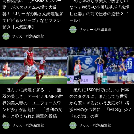
高橋祐治の「元AKB48メンバー
「めちゃめちゃ美人で羨ましい
妻」がスタジアム来場で大反
な〜」横浜FC小川航基が「来場
響！「Jリーガの奥さん綺麗過ぎ
した妻」の前で圧巻の逆転２ゴ
てビビるシリーズ」などファン
ール！
驚き【人気記事】
サッカー批評編集部
サッカー批評編集部
「ほんまに綺麗すぎる…」「無
「絶対に1500円ではない」日本
双の美しさ」アーセナルMFの世
のスタグルに、またしても世界
界的美人妻の「ユニフォームワ
から安すぎるという反応が！ 横
ンピ姿」が話題に！ 「勝利の女
浜FMのかつ丼に、「MLSなら37
神」と称えられた衝撃的投稿
ドルだね」の声
サッカー批評編集部
サッカー批評編集部