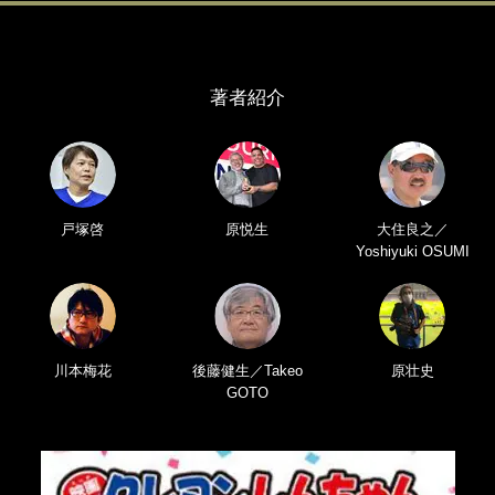
著者紹介
戸塚啓
原悦生
大住良之／
Yoshiyuki OSUMI
川本梅花
後藤健生／Takeo
原壮史
GOTO