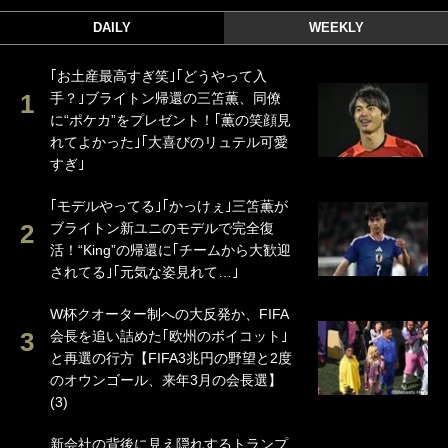
DAILY
WEEKLY
｢お土産最高すぎ笑｣｢どうやって入
手？｣ブライトン帰還の三笘薫、同僚
に“ポケカ”をプレゼント！｢薫の笑顔見
れてよかった｣｢大喜びのリュテル可愛
すぎ｣
｢モデルやってる｣｢かっけぇ｣三笘薫が
ブライトン新ユニのモデルで完全復
活！“King”の帰還に｢チームから大歓迎
されてる｣｢元気な姿見れて…｣
W杯クオーター制への大反発か、FIFA
会長を追い詰めた｢欧州のボイコット｣
と再選の行方【FIFA3兆円の野望と2度
のオウンゴール、来年3月の会長選】
(3)
新会社の背後に見え隠れするトランプ