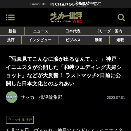
Group Site
新着
ニュース
日本代表
Jリーグ・国内
批評
インタビュー
ビジネス
動画
連載
「写真見てこんなに涙が出るなんて。。」神戸・
イニエスタが公開した「和装ウエディング夫婦シ
ョット」などが大反響！ ラストマッチ2日前に公
開した日本文化とのふれあい
サッカー批評編集部
2023.07.01
ヴィッセル神戸
６月２９日、ヴィッセル神戸のアンドレス・イニエスタ