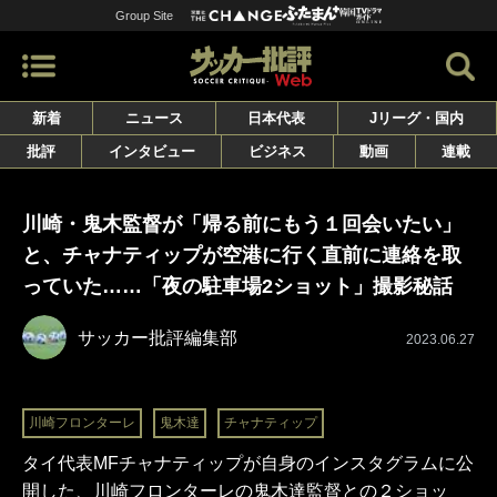
Group Site
新着
ニュース
日本代表
Jリーグ・国内
批評
インタビュー
ビジネス
動画
連載
川崎・鬼木監督が「帰る前にもう１回会いたい」
と、チャナティップが空港に行く直前に連絡を取
っていた……「夜の駐車場2ショット」撮影秘話
サッカー批評編集部
2023.06.27
川崎フロンターレ
鬼木達
チャナティップ
タイ代表MFチャナティップが自身のインスタグラムに公
開した、川崎フロンターレの鬼木達監督との２ショッ