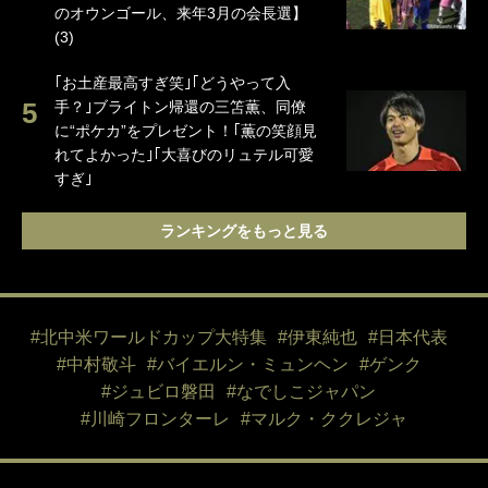
のオウンゴール、来年3月の会長選】
(3)
｢お土産最高すぎ笑｣｢どうやって入
手？｣ブライトン帰還の三笘薫、同僚
に“ポケカ”をプレゼント！｢薫の笑顔見
れてよかった｣｢大喜びのリュテル可愛
すぎ｣
ランキングをもっと見る
#北中米ワールドカップ大特集
#伊東純也
#日本代表
#中村敬斗
#バイエルン・ミュンヘン
#ゲンク
#ジュビロ磐田
#なでしこジャパン
#川崎フロンターレ
#マルク・ククレジャ