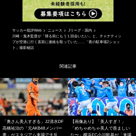
サッカー批評Web
ニュース
Jリーグ・国内
川崎・鬼木監督が「帰る前にもう１回会いたい」と、チャナティッ
プが空港に行く直前に連絡を取っていた……「夜の駐車場2ショッ
ト」撮影秘話
関連記事
「奥さん美人すぎる」J2清水DF
【画像あり】「美人すぎ！」
高橋祐治の「元AKB48メンバー
「めちゃめちゃ美人で羨ましい
妻」がスタジアム来場で大反
な〜」横浜FC小川航基が「来場