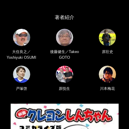
著者紹介
大住良之／
後藤健生／Takeo
原壮史
Yoshiyuki OSUMI
GOTO
戸塚啓
原悦生
川本梅花