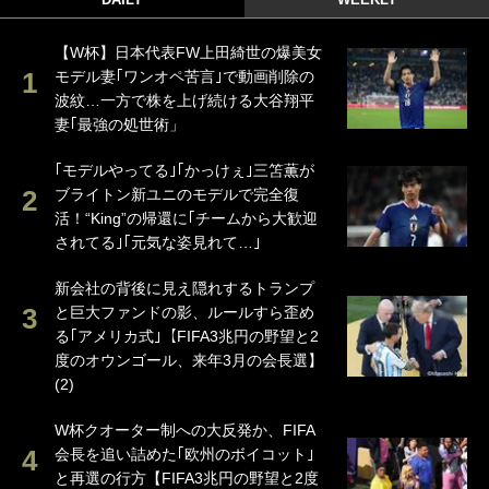
【W杯】日本代表FW上田綺世の爆美女
モデル妻｢ワンオペ苦言｣で動画削除の
波紋…一方で株を上げ続ける大谷翔平
妻｢最強の処世術」
｢モデルやってる｣｢かっけぇ｣三笘薫が
ブライトン新ユニのモデルで完全復
活！“King”の帰還に｢チームから大歓迎
されてる｣｢元気な姿見れて…｣
新会社の背後に見え隠れするトランプ
と巨大ファンドの影、ルールすら歪め
る｢アメリカ式｣【FIFA3兆円の野望と2
度のオウンゴール、来年3月の会長選】
(2)
W杯クオーター制への大反発か、FIFA
会長を追い詰めた｢欧州のボイコット｣
と再選の行方【FIFA3兆円の野望と2度