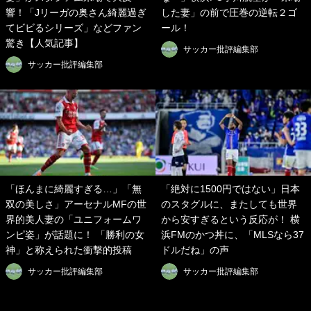
響！「Jリーガの奥さん綺麗過ぎ
した妻」の前で圧巻の逆転２ゴ
てビビるシリーズ」などファン
ール！
驚き【人気記事】
サッカー批評編集部
サッカー批評編集部
「ほんまに綺麗すぎる…」「無
「絶対に1500円ではない」日本
双の美しさ」アーセナルMFの世
のスタグルに、またしても世界
界的美人妻の「ユニフォームワ
から安すぎるという反応が！ 横
ンピ姿」が話題に！ 「勝利の女
浜FMのかつ丼に、「MLSなら37
神」と称えられた衝撃的投稿
ドルだね」の声
サッカー批評編集部
サッカー批評編集部