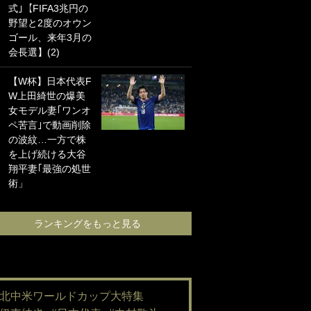
式｣【FIFA3兆円の
海の夕日”新アウェ
野望と2度のオウン
イユニに大反響｢か
ゴール、来年3月の
っこよすぎ｣｢革新
会長選】(2)
的｣｢ソソられる！｣
【W杯】日本代表F
｢嫁さん美人すぎる
W上田綺世の爆美
て｣W杯で日本を沈
女モデル妻｢ワンオ
めた“天敵FW”が結
ペ苦言｣で動画削除
婚！ 才色兼備の妻
の波紋…一方で株
との挙式ショット
を上げ続ける大谷
に｢セレソン妻の中
翔平妻｢最強の処世
で一番美人｣｢ミラ
術」
ンダ･カーに似て
る｣
ランキングをもっと見る
ランキングをも
#北中米ワールドカップ大特集