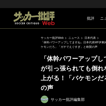
批評
ニ
Jリーグ
戦術
注目選手
海外サッ
監督
マネー
チームマ
日本代表
サッカー批評Web
ニュース
日本代表
「体幹パワーアップしてますね」日本代表MF伊東
ケモンだろ」「ガチでえぐすぎ」と称賛の声
「体幹パワーアップし
が引っ張られても倒れ
上がる！「バケモンだ
の声
サッカー批評編集部