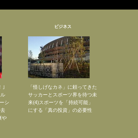
ビジネス
！｣
「怪しげなカネ」に頼ってきた
ポル
サッカーとスポーツ界を待つ未
ーシ
来(4)スポーツを「持続可能」
過去
にする「真の投資」の必要性
爽や