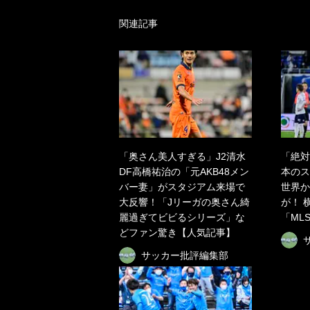
関連記事
「奥さん美人すぎる」J2清水
「絶対
DF高橋祐治の「元AKB48メン
本のス
バー妻」がスタジアム来場で
世界か
大反響！「Jリーガの奥さん綺
が！ 
麗過ぎてビビるシリーズ」な
「ML
どファン驚き【人気記事】
サッカー批評編集部