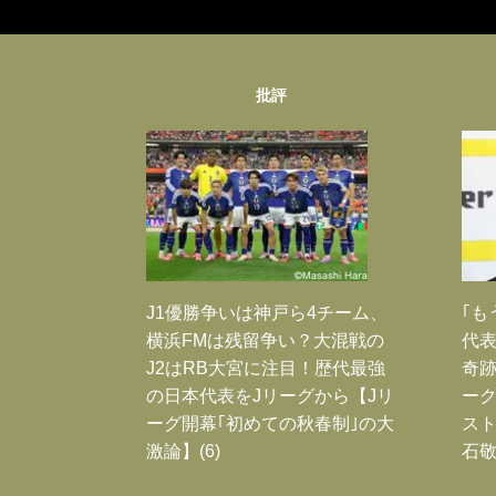
批評
J1優勝争いは神戸ら4チーム、
｢も
横浜FMは残留争い？大混戦の
代表
J2はRB大宮に注目！歴代最強
奇
の日本代表をJリーグから【Jリ
ー
ーグ開幕｢初めての秋春制｣の大
スト
激論】(6)
石敬