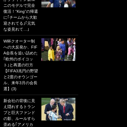
ニのモデルで完全
PKにイタリア代表
復活！“King”の帰還
GKも成す術なし！
に｢チームから大歓
｢ノーチャンスすぎ
迎されてる｣｢元気
るわ｣｢綺世のPKの
な姿見れて…｣
上手さは世界屈指
かも｣
W杯クオーター制
への大反発か、FIF
｢また敬斗が魚に
A会長を追い詰めた
笑｣菅原由勢がW杯
｢欧州のボイコッ
戦士の夏休み秘蔵
ト｣と再選の行方
ショット公開！ 川
【FIFA3兆円の野望
口春奈と結婚のモ
と2度のオウンゴー
テ男も登場で｢写真
ル、来年3月の会長
全部楽しそう｣｢タ
選】(3)
ケの水中かわいす
ぎる」
新会社の背後に見
え隠れするトラン
｢セカンドで決まり
プと巨大ファンド
だな｣19歳の日本代
の影、ルールすら
表MFが加入したス
歪める｢アメリカ
ペイン名門、“地中