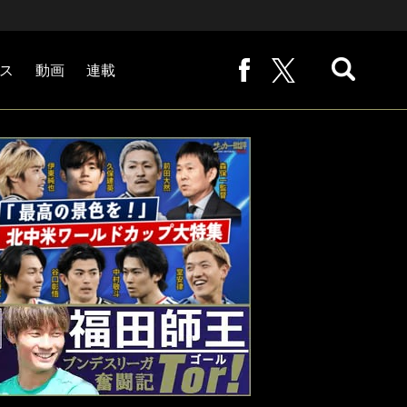
ス
動画
連載
熊崎敬の「路地から始まる処世術」
下田恒幸の「10倍面白くなるサッカー中継の見方」
サッカー批評PHOTOギャラリー「ピッチの焦点」
後藤健生の「蹴球放浪記」
原悦生PHOTOギャラリー「サッカー遠近」
「だれかに言いたくなる記録」
福田師王「ブンデスリーガ奮闘記 Tor!」
大住良之の「この世界のコーナーエリアから」