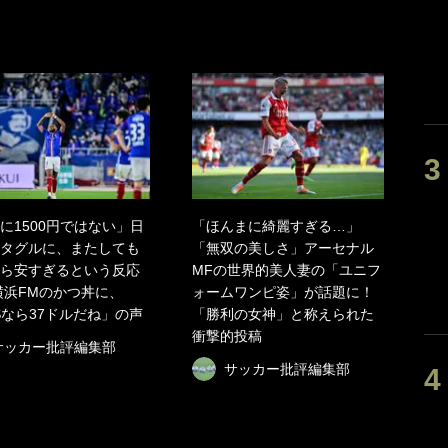
に1500円ではない」日
「ほんまに綺麗すぎる…」
タグルに、またしても
「無双の美しさ」アーセナル
ら安すぎるという反応
MFの世界的美人妻の「ユニフ
横浜FMのかつ丼に、
ォームワンピ姿」が話題に！
Sなら37ドルだね」の声
「勝利の女神」と称えられた
衝撃的投稿
サッカー批評編集部
サッカー批評編集部