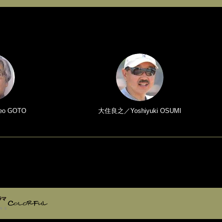
o GOTO
大住良之／Yoshiyuki OSUMI