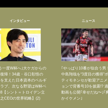
インタビュー
ニュース
う一度W杯へ｣大ケガからの
｢やっぱり10番が似合う男
復帰！34歳・谷口彰悟の
中島翔哉を“3度目の獲得”
跡を支えた日本資本のベルギ
ティモネンセが歓迎アニメ
クラブ、次なる野望はW杯ベ
ョンで背番号10を披露!? 
8【シント＝トロイデン立
動画も公開｢幸せだね〜｣｢
之CEOの世界戦略】(2)
かイケメン｣