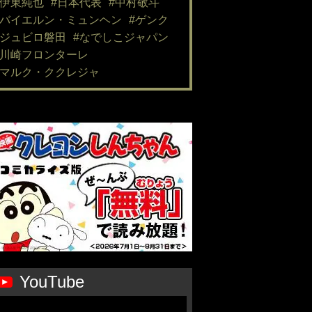
#伊東純也
#日本代表
#中村敬斗
#バイエルン・ミュンヘン
#ゲンク
#ジュビロ磐田
#なでしこジャパン
#川崎フロンターレ
#マルク・ククレジャ
YouTube