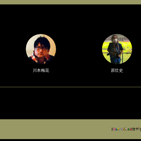
川本梅花
原壮史