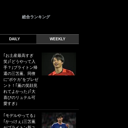
総合ランキング
DAILY
WEEKLY
｢お土産最高すぎ
｢光の速さじゃん｣
笑｣｢どうやって入
｢えっぐいミドル｣
手？｣ブライトン帰
ドイツ名門移籍の
還の三笘薫、同僚
日本代表23歳ボラ
に“ポケカ”をプレゼ
ンチ、移籍後初ゴ
ント！｢薫の笑顔見
ールに驚愕！｢見た
れてよかった｣｢大
事ないシュートや｣
喜びのリュテル可
｢聡がどんどん遠く
愛すぎ｣
なっていく」
｢モデルやってる｣
｢誰が止めれんねん
｢かっけぇ｣三笘薫
w｣フェイエ上田綺
がブライトン新ユ
世の“神コース”弾丸