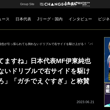
Group Site
ュース
日本代表
Jリーグ・国内
インタビュー
ビジネ
・国内
カー
ネジメント
Jリーグ・国内
戦術
注目選手
海外サッカー
監督
マネー
チームマネジメント
日本代表
純也が引っ張られても倒れないドリブルで右サイドを駆け上がる！「バ
てますね」日本代表MF伊東純也
ないドリブルで右サイドを駆け
ろ」「ガチでえぐすぎ」と称賛
2023.06.21