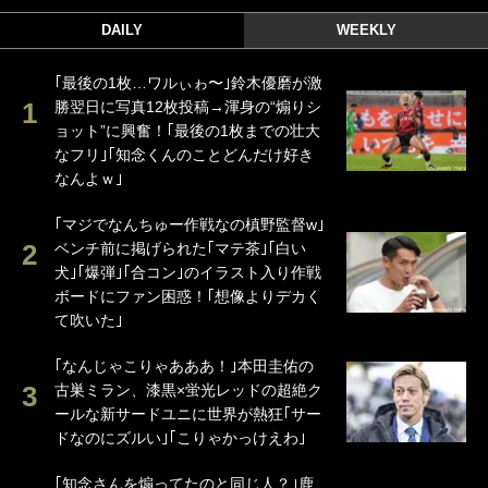
DAILY
WEEKLY
｢最後の1枚…ワルぃゎ〜｣鈴木優磨が激
勝翌日に写真12枚投稿→渾身の“煽りシ
ョット”に興奮！｢最後の1枚までの壮大
なフリ｣｢知念くんのことどんだけ好き
なんよｗ｣
｢マジでなんちゅー作戦なの槙野監督w｣
ベンチ前に掲げられた｢マテ茶｣｢白い
犬｣｢爆弾｣｢合コン｣のイラスト入り作戦
ボードにファン困惑！｢想像よりデカく
て吹いた｣
｢なんじゃこりゃあああ！｣本田圭佑の
古巣ミラン、漆黒×蛍光レッドの超絶ク
ールな新サードユニに世界が熱狂｢サー
ドなのにズルい｣｢こりゃかっけえわ｣
｢知念さんを煽ってたのと同じ人？｣鹿