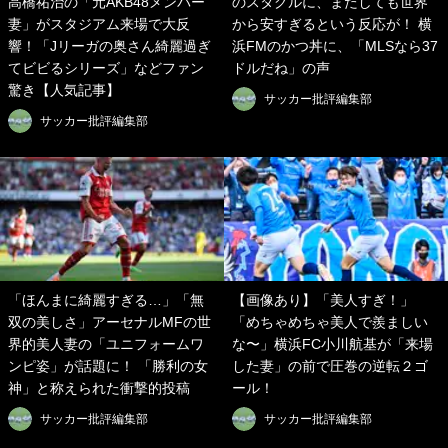
高橋祐治の「元AKB48メンバー
のスタグルに、またしても世界
妻」がスタジアム来場で大反
から安すぎるという反応が！ 横
響！「Jリーガの奥さん綺麗過ぎ
浜FMのかつ丼に、「MLSなら37
てビビるシリーズ」などファン
ドルだね」の声
驚き【人気記事】
サッカー批評編集部
サッカー批評編集部
「ほんまに綺麗すぎる…」「無
【画像あり】「美人すぎ！」
双の美しさ」アーセナルMFの世
「めちゃめちゃ美人で羨ましい
界的美人妻の「ユニフォームワ
な〜」横浜FC小川航基が「来場
ンピ姿」が話題に！ 「勝利の女
した妻」の前で圧巻の逆転２ゴ
神」と称えられた衝撃的投稿
ール！
サッカー批評編集部
サッカー批評編集部