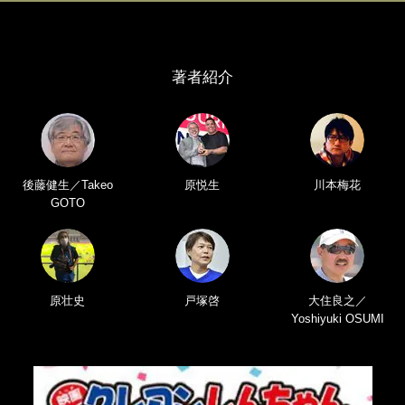
著者紹介
後藤健生／Takeo
原悦生
川本梅花
GOTO
原壮史
戸塚啓
大住良之／
Yoshiyuki OSUMI