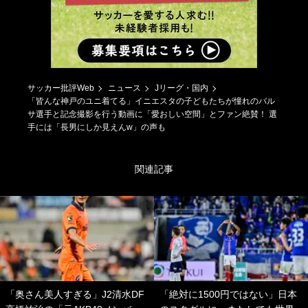
サッカー批評Web
ニュース
Jリーグ・国内
「皆んな神戸のユニ着てる」イニエスタの子どもたちが憧れのバル
サ選手と記念撮影を行う動画に「愛おしい空間」とファン絶賛！ 選
手には「長男にしか見えんw」の声も
関連記事
「奥さん美人すぎる」J2清水DF
「絶対に1500円ではない」日本