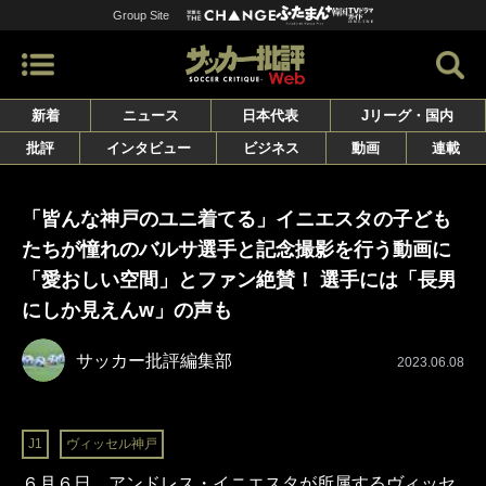
Group Site
新着
ニュース
日本代表
Jリーグ・国内
批評
インタビュー
ビジネス
動画
連載
「皆んな神戸のユニ着てる」イニエスタの子ども
たちが憧れのバルサ選手と記念撮影を行う動画に
「愛おしい空間」とファン絶賛！ 選手には「長男
にしか見えんw」の声も
サッカー批評編集部
2023.06.08
J1
ヴィッセル神戸
６月６日、アンドレス・イニエスタが所属するヴィッセ