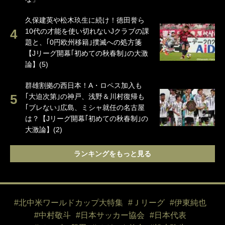
久保建英や松木玖生に続け！徳田誉ら
10代の才能を使い切れないJクラブの課
題と、｢0円欧州移籍｣撲滅への処方箋
【Jリーグ開幕｢初めての秋春制｣の大激
論】(5)
群雄割拠の西日本！A・ロペス加入も
｢大迫次第｣の神戸、浅野＆川村復帰も
｢ブレない｣広島、ミシャ就任の名古屋
は？【Jリーグ開幕｢初めての秋春制｣の
大激論】(2)
ランキングをもっと見る
#北中米ワールドカップ大特集
#Ｊリーグ
#伊東純也
#中村敬斗
#日本サッカー協会
#日本代表