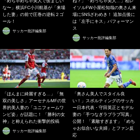
「めちゃめちゃ美人で羨ましい
ね？」「めっちゃ美人…」柏レ
な〜」横浜FC小川航基が「来場
イソルFW小屋松知哉の奥さん来
した妻」の前で圧巻の逆転２ゴ
場にSNSざわめき！ 追加点後に
ール！
は「左手にキス」パフォーマン
ス
サッカー批評編集部
サッカー批評編集部
「ほんまに綺麗すぎる…」「無
「奥さん美人でスタイル良
双の美しさ」アーセナルMFの世
い！」スポルティングのサッカ
界的美人妻の「ユニフォームワ
ー日本代表・守田英正とモデル
ンピ姿」が話題に！ 「勝利の女
妻の「手つなぎラブラブ写真」
神」と称えられた衝撃的投稿
公開！ 「素敵すぎます」「めち
ゃお似合いな夫婦」とファン反
サッカー批評編集部
応