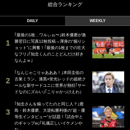
総合ランキング
DAILY
WEEKLY
｢最後の1枚…ワルぃゎ〜｣鈴木優磨が激
勝翌日に写真12枚投稿→渾身の“煽りシ
ョット”に興奮！｢最後の1枚までの壮大
なフリ｣｢知念くんのことどんだけ好き
なんよｗ｣
｢なんじゃこりゃあああ！｣本田圭佑の
古巣ミラン、漆黒×蛍光レッドの超絶ク
ールな新サードユニに世界が熱狂｢サー
ドなのにズルい｣｢こりゃかっけえわ｣
｢知念さんを煽ってたのと同じ人？｣鹿
島・鈴木優磨、大逆転勝利後の“超・優
等生インタビュー”が話題！｢試合中と
のギャップw｣｢礼儀正しいイケメンや
な」