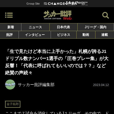
Group Site
新着
ニュース
日本代表
Jリーグ・国内
批評
インタビュー
ビジネス
動画
連載
「生で見たけど本当に上手かった」札幌が誇るJ1
ドリブル数ナンバー1選手の「圧巻プレー集」が大
反響！「代表に呼ばれてもいいのでは？？」など
絶賛の声続々
サッカー批評編集部
2023.04.12
金子拓郎
ここまで７試合を消化しているJ１リーグ。その中で、ド