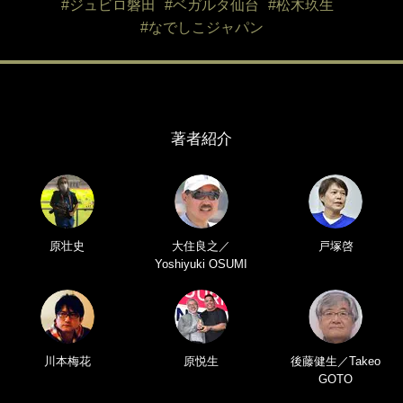
#ジュビロ磐田
#ベガルタ仙台
#松木玖生
#なでしこジャパン
著者紹介
原壮史
大住良之／
戸塚啓
Yoshiyuki OSUMI
川本梅花
原悦生
後藤健生／Takeo
GOTO