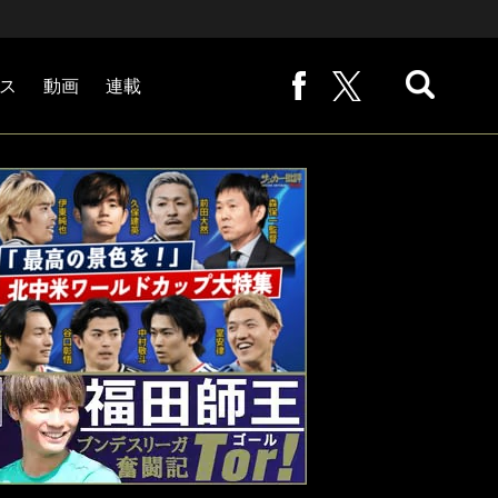
ス
動画
連載
熊崎敬の「路地から始まる処世術」
下田恒幸の「10倍面白くなるサッカー中継の見方」
サッカー批評PHOTOギャラリー「ピッチの焦点」
後藤健生の「蹴球放浪記」
原悦生PHOTOギャラリー「サッカー遠近」
「だれかに言いたくなる記録」
福田師王「ブンデスリーガ奮闘記 Tor!」
大住良之の「この世界のコーナーエリアから」