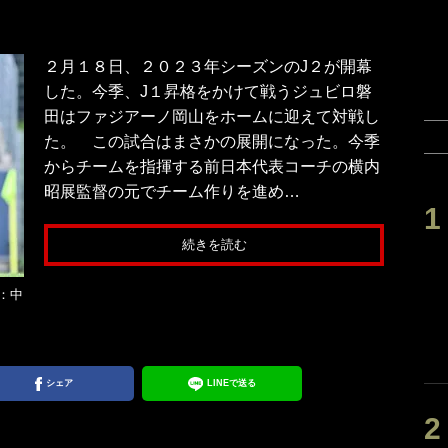
２月１８日、２０２３年シーズンのJ２が開幕
した。今季、J１昇格をかけて戦うジュビロ磐
田はファジアーノ岡山をホームに迎えて対戦し
た。 この試合はまさかの展開になった。今季
からチームを指揮する前日本代表コーチの横内
昭展監督の元でチーム作りを進め…
続きを読む
：中
シェア
LINEで送る