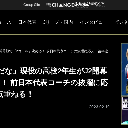
Group Site
ュース
日本代表
Jリーグ・国内
インタビュー
ビジネ
・国内
カー
ネジメント
Jリーグ・国内
戦術
注目選手
海外サッカー
監督
マネー
チームマネジメント
日本代表
開幕戦で「2ゴール」決める！ 前日本代表コーチの抜擢に応え、後半途
な」現役の高校2年生がJ2開幕
る！ 前日本代表コーチの抜擢に応
点重ねる！
2023.02.19