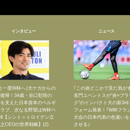
インタビュー
ニュース
う一度W杯へ｣大ケガからの
｢この炎どこかで見た気が
復帰！34歳・谷口彰悟の
名門ユベントスが“炎×ブラ
跡を支えた日本資本のベルギ
ク”のインパクト大の新3rd
クラブ、次なる野望はW杯ベ
フォーム発表！｢W杯フラ
8【シント＝トロイデン立
大会の日本代表の色違いを
之CEOの世界戦略】(2)
させる｣