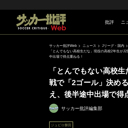
批評
ニ
Jリーグ
戦術
注目選手
海外サッ
監督
マネー
チームマ
日本代表
サッカー批評Web
ニュース
Jリーグ・国内
「とんでもない高校生だな」現役の高校2年生がJ2
中出場で得点重ねる！
「とんでもない高校生だ
戦で「2ゴール」決め
え、後半途中出場で得
サッカー批評編集部
ジュビロ磐田