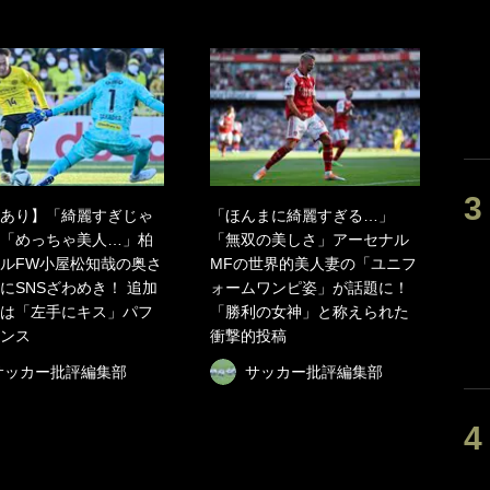
あり】「綺麗すぎじゃ
「ほんまに綺麗すぎる…」
「めっちゃ美人…」柏
「無双の美しさ」アーセナル
ルFW小屋松知哉の奥さ
MFの世界的美人妻の「ユニフ
にSNSざわめき！ 追加
ォームワンピ姿」が話題に！
は「左手にキス」パフ
「勝利の女神」と称えられた
ンス
衝撃的投稿
サッカー批評編集部
サッカー批評編集部