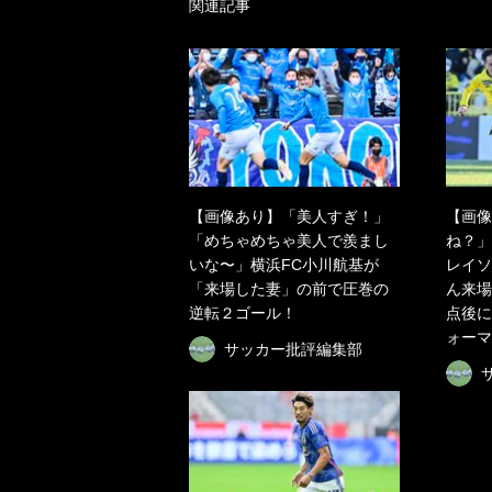
関連記事
【画像あり】「美人すぎ！」
【画像
「めちゃめちゃ美人で羨まし
ね？」
いな〜」横浜FC小川航基が
レイソ
「来場した妻」の前で圧巻の
ん来場
逆転２ゴール！
点後に
ォーマ
サッカー批評編集部