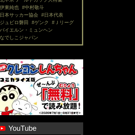
#伊東純也
#中村敬斗
#日本サッカー協会
#日本代表
#ジュビロ磐田
#ゲンク
#Ｊリーグ
#バイエルン・ミュンヘン
#なでしこジャパン
YouTube