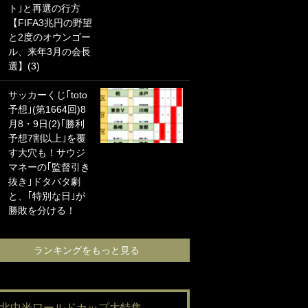
ト｣と再選の行方
海の夕日”新アウェ
【FIFA3兆円の野望
イユニに大反響｢か
と2度のオウンゴー
っこよすぎ｣｢革新
ル、来年3月の会長
的｣｢ソソられる！｣
選】(3)
｢お土産最高すぎ
サッカーくじ｢toto
笑｣｢どうやって入
予想｣(第1664回)8
手？｣ブライトン帰
月8・9日(2)｢勝利
還の三笘薫、同僚
予想7割以上｣を覆
に“ポケカ”をプレゼ
す大穴も！サウジ
ント！｢薫の笑顔見
マネーの｢監督引き
れてよかった｣｢大
抜き｣ドタバタ劇
喜びのリュテル可
と、｢特別な日｣が
愛すぎ｣
勝敗を分ける！
ランキングをも
ランキングをもっと見る
#北中米ワールドカップ大特集