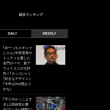
総合ランキング
DAILY
WEEKLY
｢めーっちゃオシャ
｢光の速さじゃん｣
じゃん｣中田英寿や
｢えっぐいミドル｣
トッティも愛した
ドイツ名門移籍の
名門ローマ、新ア
日本代表23歳ボラ
ウェイユニが大評
ンチ、移籍後初ゴ
判！｢カッコいい｣
ールに驚愕！｢見た
｢好きなデザイン｣
事ないシュートや｣
｢今年は2nd買おう
｢聡がどんどん遠く
かな｣
なっていく」
｢守り方かっこよす
｢誰が止めれんねん
ぎ｣上田綺世が妻
w｣フェイエ上田綺
の“ワンオペ騒動”に
世の“神コース”弾丸