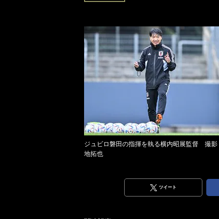
ジュビロ磐田の指揮を執る横内昭展監督 撮影
地拓也
ツイート