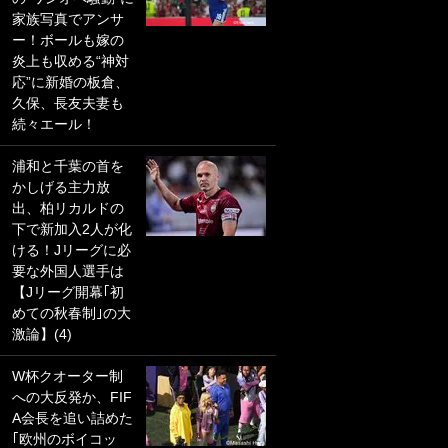
家族写真でアンサ
PKにイタリア代表
ー！ボールも嫁の
GKも成す術なし！
炎上も収める“神対
｢ノーチャンスすぎ
応”に新婚の板倉、
るわ｣｢綺世のPKの
久保、長友夫妻も
上手さは世界屈指
続々エール！
かも｣
浦和と千葉の首を
｢また敬斗が魚に
かしげる主力放
笑｣菅原由勢がW杯
出、柏リカルドの
戦士の夏休み秘蔵
下で新加入2人が化
ショット公開！ 川
ける！Jリーグに必
口春奈と結婚のモ
要な外国人選手は
テ男も登場で｢写真
【Jリーグ開幕｢初
全部楽しそう｣｢タ
めての秋春制｣の大
ケの水中かわいす
激論】(4)
ぎる」
W杯クオーター制
｢セカンドで決まり
への大反発か、FIF
だな｣19歳の日本代
A会長を追い詰めた
表MFが加入したス
｢欧州のボイコッ
ペイン名門、“地中