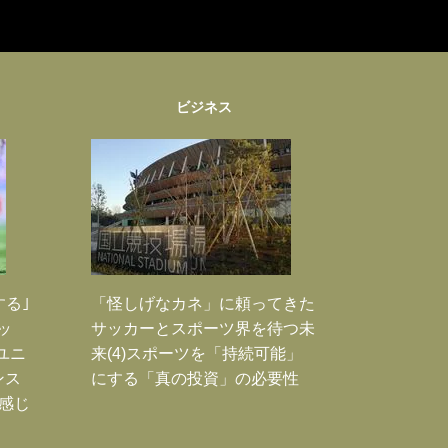
ビジネス
する｣
「怪しげなカネ」に頼ってきた
ッ
サッカーとスポーツ界を待つ未
ユニ
来(4)スポーツを「持続可能」
ンス
にする「真の投資」の必要性
感じ