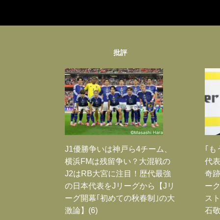
批評
J1優勝争いは神戸ら4チーム、
｢も
横浜FMは残留争い？大混戦の
代表
J2はRB大宮に注目！歴代最強
奇
の日本代表をJリーグから【Jリ
ー
ーグ開幕｢初めての秋春制｣の大
スト
激論】(6)
石敬