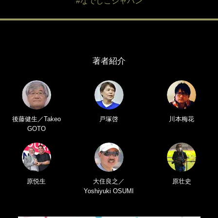
#なでしこジャパン
著者紹介
後藤健生／Takeo
戸塚啓
川本梅花
GOTO
原悦生
大住良之／
原壮史
Yoshiyuki OSUMI