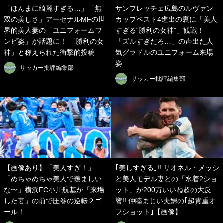
「ほんまに綺麗すぎる…」「無
サンフレッチェ広島のルヴァン
双の美しさ」アーセナルMFの世
カップベスト4進出の裏に「美人
界的美人妻の「ユニフォームワ
すぎる“勝利の女神”」観戦！
ンピ姿」が話題に！ 「勝利の女
「ズルすぎだろ…」の声出た人
神」と称えられた衝撃的投稿
気グラドルのユニフォーム来場
姿
サッカー批評編集部
サッカー批評編集部
【画像あり】「美人すぎ！」
｢美しすぎる｣!! リオネル・メッシ
「めちゃめちゃ美人で羨ましい
と美人モデル妻との「水着2ショ
な〜」横浜FC小川航基が「来場
ット」が200万いいね超の大反
した妻」の前で圧巻の逆転２ゴ
響!! 仲睦まじい夫婦の｢超貴重オ
ール！
フショット｣【画像】