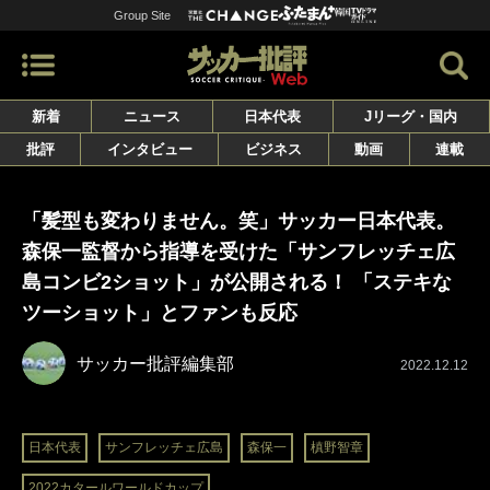
Group Site
新着
ニュース
日本代表
Jリーグ・国内
批評
インタビュー
ビジネス
動画
連載
「髪型も変わりません。笑」サッカー日本代表。
森保一監督から指導を受けた「サンフレッチェ広
島コンビ2ショット」が公開される！ 「ステキな
ツーショット」とファンも反応
サッカー批評編集部
2022.12.12
日本代表
サンフレッチェ広島
森保一
槙野智章
2022カタールワールドカップ