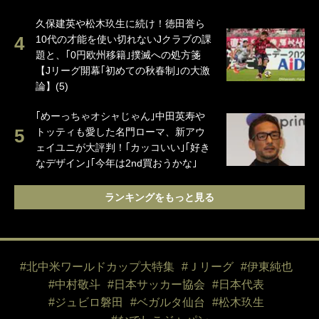
久保建英や松木玖生に続け！徳田誉ら
10代の才能を使い切れないJクラブの課
題と、｢0円欧州移籍｣撲滅への処方箋
【Jリーグ開幕｢初めての秋春制｣の大激
論】(5)
｢めーっちゃオシャじゃん｣中田英寿や
トッティも愛した名門ローマ、新アウ
ェイユニが大評判！｢カッコいい｣｢好き
なデザイン｣｢今年は2nd買おうかな｣
ランキングをもっと見る
#北中米ワールドカップ大特集
#Ｊリーグ
#伊東純也
#中村敬斗
#日本サッカー協会
#日本代表
#ジュビロ磐田
#ベガルタ仙台
#松木玖生