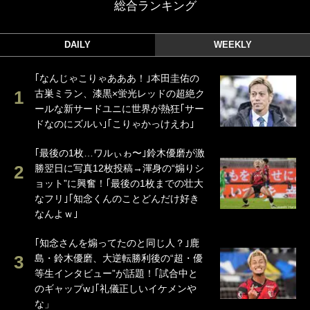
総合ランキング
DAILY
WEEKLY
｢なんじゃこりゃあああ！｣本田圭佑の
古巣ミラン、漆黒×蛍光レッドの超絶ク
ールな新サードユニに世界が熱狂｢サー
ドなのにズルい｣｢こりゃかっけえわ｣
｢最後の1枚…ワルぃゎ〜｣鈴木優磨が激
勝翌日に写真12枚投稿→渾身の“煽りシ
ョット”に興奮！｢最後の1枚までの壮大
なフリ｣｢知念くんのことどんだけ好き
なんよｗ｣
｢知念さんを煽ってたのと同じ人？｣鹿
島・鈴木優磨、大逆転勝利後の“超・優
等生インタビュー”が話題！｢試合中と
のギャップw｣｢礼儀正しいイケメンや
な」