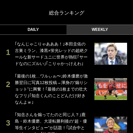
総合ランキング
DAILY
WEEKLY
｢なんじゃこりゃあああ！｣本田圭佑の
古巣ミラン、漆黒×蛍光レッドの超絶ク
ールな新サードユニに世界が熱狂｢サー
ドなのにズルい｣｢こりゃかっけえわ｣
｢最後の1枚…ワルぃゎ〜｣鈴木優磨が激
勝翌日に写真12枚投稿→渾身の“煽りシ
ョット”に興奮！｢最後の1枚までの壮大
なフリ｣｢知念くんのことどんだけ好き
なんよｗ｣
｢知念さんを煽ってたのと同じ人？｣鹿
島・鈴木優磨、大逆転勝利後の“超・優
等生インタビュー”が話題！｢試合中と