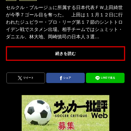
セルクル・ブルージュに所属する日本代表ＦＷ上田綺世
が今季７ゴール目を奪った。 上田は１１月１２日に行
われたジュピラー・プロ・リーグ第１７節のシントトロ
イデン戦でスタメン出場。相手チームではシュミット・
ダニエル、林大地、岡崎慎司の日本人３選…
続きを読む
ツイート
シェア
LINEで送る