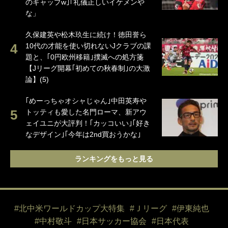
のギャップw｣｢礼儀正しいイケメンや
な」
久保建英や松木玖生に続け！徳田誉ら
10代の才能を使い切れないJクラブの課
題と、｢0円欧州移籍｣撲滅への処方箋
【Jリーグ開幕｢初めての秋春制｣の大激
論】(5)
｢めーっちゃオシャじゃん｣中田英寿や
トッティも愛した名門ローマ、新アウ
ェイユニが大評判！｢カッコいい｣｢好き
なデザイン｣｢今年は2nd買おうかな｣
ランキングをもっと見る
#北中米ワールドカップ大特集
#Ｊリーグ
#伊東純也
#中村敬斗
#日本サッカー協会
#日本代表