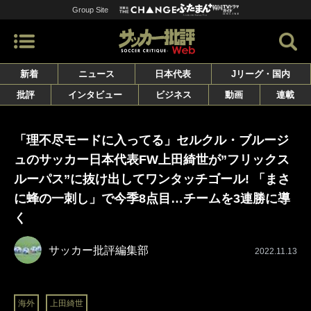
Group Site
新着
ニュース
日本代表
Jリーグ・国内
批評
インタビュー
ビジネス
動画
連載
「理不尽モードに入ってる」セルクル・ブルージ
ュのサッカー日本代表FW上田綺世が”フリックス
ルーパス”に抜け出してワンタッチゴール! 「まさ
に蜂の一刺し」で今季8点目…チームを3連勝に導
く
サッカー批評編集部
2022.11.13
海外
上田綺世