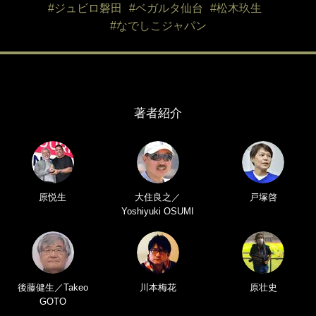
#ジュビロ磐田
#ベガルタ仙台
#松木玖生
#なでしこジャパン
著者紹介
原悦生
大住良之／
戸塚啓
Yoshiyuki OSUMI
後藤健生／Takeo
川本梅花
原壮史
GOTO