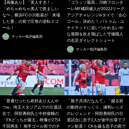
【画像あり】「美人すぎ！」
「ゴラッソ最高」川崎フロンタ
「めちゃめちゃ美人で羨ましい
ーレMF橘田健人が2022Jリーグ
な〜」横浜FC小川航基が「来場
アジアチャレンジinタイで「会心
した妻」の前で圧巻の逆転２ゴ
ゴール」決めた！ パトゥム・ユ
ール！
ナイテッドに追いつかれるいや
な展開を吹き飛ばした守備職人
サッカー批評編集部
の右足ダイレクトシュート
サッカー批評編集部
「普通だったら絶対ありえんや
「親子共演だなんて」「蹴る前
つw」埼玉スタジアムでの引退試
の動作がそっくり」浦和レッズ
合で、阿部勇樹氏と中村俊輔の
のレジェンド・阿部勇樹氏の引
「FKどっちが蹴る」映像が2万4
退試合に息子2人が途中出場でフ
千回再生！ 相手ゴール前でのチ
ァン歓喜！ CKを蹴る息子の前で