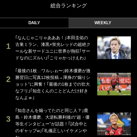
総合ランキング
DAILY
WEEKLY
｢なんじゃこりゃあああ！｣本田圭佑の
古巣ミラン、漆黒×蛍光レッドの超絶ク
ールな新サードユニに世界が熱狂｢サー
ドなのにズルい｣｢こりゃかっけえわ｣
｢最後の1枚…ワルぃゎ〜｣鈴木優磨が激
勝翌日に写真12枚投稿→渾身の“煽りシ
ョット”に興奮！｢最後の1枚までの壮大
なフリ｣｢知念くんのことどんだけ好き
なんよｗ｣
｢知念さんを煽ってたのと同じ人？｣鹿
島・鈴木優磨、大逆転勝利後の“超・優
等生インタビュー”が話題！｢試合中と
のギャップw｣｢礼儀正しいイケメンや