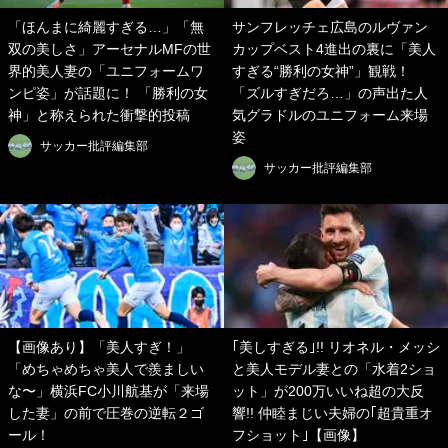
「ほんまに綺麗すぎる…」「無
サンフレッチェ広島のルヴァン
双の美しさ」アーセナルMFの世
カップベスト4進出の裏に「美人
界的美人妻の「ユニフォームワ
すぎる“勝利の女神”」観戦！
ンピ姿」が話題に！ 「勝利の女
「ズルすぎだろ…」の声出た人
神」と称えられた衝撃的投稿
気グラドルのユニフォーム来場
姿
サッカー批評編集部
サッカー批評編集部
【画像あり】「美人すぎ！」
｢美しすぎる｣!! リオネル・メッシ
「めちゃめちゃ美人で羨ましい
と美人モデル妻との「水着2ショ
な〜」横浜FC小川航基が「来場
ット」が200万いいね超の大反
した妻」の前で圧巻の逆転２ゴ
響!! 仲睦まじい夫婦の｢超貴重オ
ール！
フショット｣【画像】