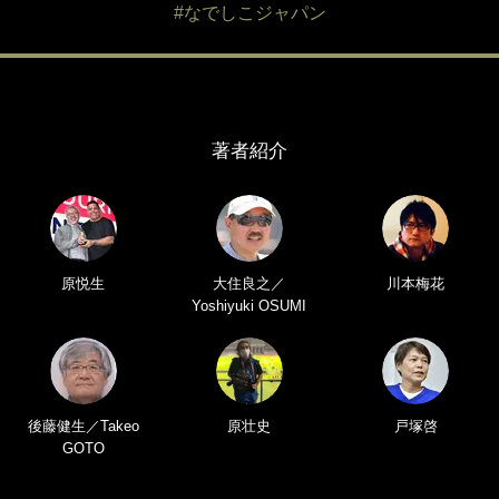
#なでしこジャパン
著者紹介
原悦生
大住良之／
川本梅花
Yoshiyuki OSUMI
後藤健生／Takeo
原壮史
戸塚啓
GOTO