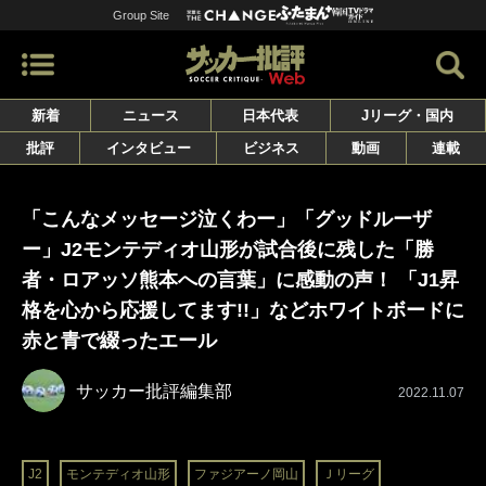
Group Site
新着
ニュース
日本代表
Jリーグ・国内
批評
インタビュー
ビジネス
動画
連載
「こんなメッセージ泣くわー」「グッドルーザ
ー」J2モンテディオ山形が試合後に残した「勝
者・ロアッソ熊本への言葉」に感動の声！ 「J1昇
格を心から応援してます!!」などホワイトボードに
赤と青で綴ったエール
サッカー批評編集部
2022.11.07
J2
モンテディオ山形
ファジアーノ岡山
Ｊリーグ