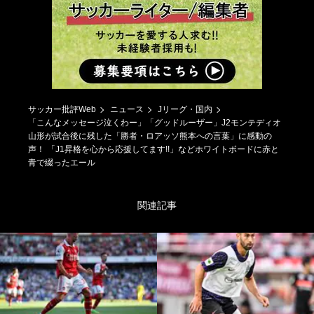
サッカー批評Web
ニュース
Jリーグ・国内
「こんなメッセージ泣くわー」「グッドルーザー」J2モンテディオ
山形が試合後に残した「勝者・ロアッソ熊本への言葉」に感動の
声！ 「J1昇格を心から応援してます!!」などホワイトボードに赤と
青で綴ったエール
関連記事