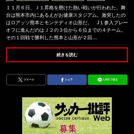
１１月６日、Ｊ１昇格を懸けた熱い戦いが行われた。舞
台は熊本市内にあるえがお健康スタジアム。激突したの
はロアッソ熊本とモンテディオ山形だ。 J１参入プレー
オフに進んだのはＪ２の３位から６位までの４チーム。
その１回戦で勝利した熊本と山形が２回…
続きを読む
ツイート
シェア
LINEで送る