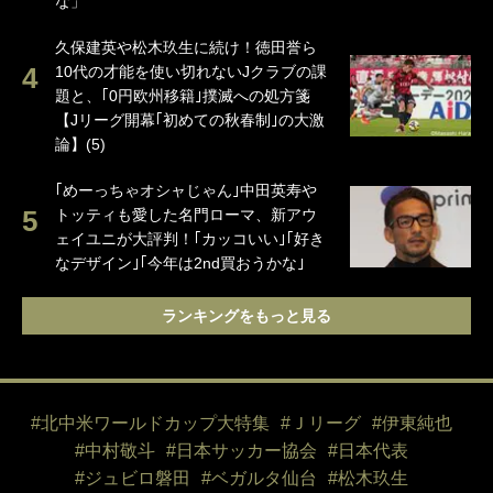
な」
久保建英や松木玖生に続け！徳田誉ら
10代の才能を使い切れないJクラブの課
題と、｢0円欧州移籍｣撲滅への処方箋
【Jリーグ開幕｢初めての秋春制｣の大激
論】(5)
｢めーっちゃオシャじゃん｣中田英寿や
トッティも愛した名門ローマ、新アウ
ェイユニが大評判！｢カッコいい｣｢好き
なデザイン｣｢今年は2nd買おうかな｣
ランキングをもっと見る
#北中米ワールドカップ大特集
#Ｊリーグ
#伊東純也
#中村敬斗
#日本サッカー協会
#日本代表
#ジュビロ磐田
#ベガルタ仙台
#松木玖生