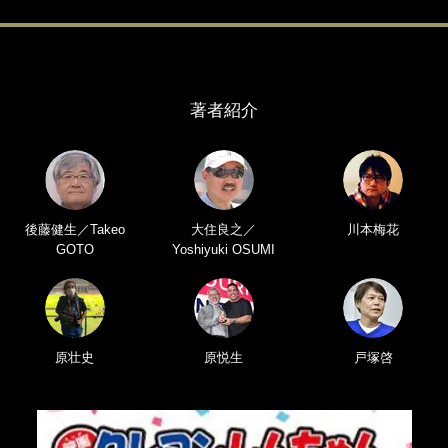
著者紹介
後藤健生／Takeo
大住良之／
川本梅花
GOTO
Yoshiyuki OSUMI
原壮史
原悦生
戸塚啓