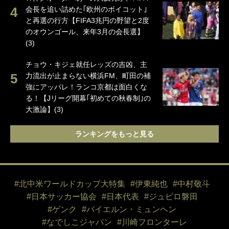
会長を追い詰めた｢欧州のボイコット｣
と再選の行方【FIFA3兆円の野望と2度
のオウンゴール、来年3月の会長選】
(3)
チョウ・キジェ就任レッズの吉凶、主
力流出が止まらない横浜FM、町田の補
強にアッパレ！ランコ京都は面白くな
る！【Jリーグ開幕｢初めての秋春制｣の
大激論】(3)
ランキングをもっと見る
#北中米ワールドカップ大特集
#伊東純也
#中村敬斗
#日本サッカー協会
#日本代表
#ジュビロ磐田
#ゲンク
#バイエルン・ミュンヘン
#なでしこジャパン
#川崎フロンターレ