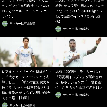
ル・マドリードに朗報!! カリム・
卓大の｢カスティージャデビュー
ベンゼマが｢鮮烈復帰｣へ! バルセ
報告｣が大反響! ｢日本のクリロナ
ロナとのエル・クラシコへ｢ゴー
になってくれ｣｢1万6000超いい
サイン｣!
ね｣で話題のインスタ投稿【画
像】
サッカー批評編集部
サッカー批評編集部
レアル・マドリードの18歳MF中
総額1120億円…ラ・リーガの
井卓大がカスティージャで公式
「最高額イレブン」が選出され
戦デビュー!! ｢彼の才能と努力を
る! 各ポジションの「市場価値1
感じる｣サッカー日本代表入り期
位」がそろった豪華すぎる11人
待の超逸材がスペイン3部の試合
サッカー批評編集部
で初出場! 【動画】
サッカー批評編集部