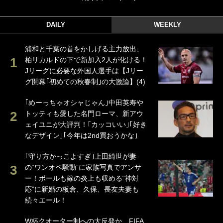
DAILY
WEEKLY
浦和と千葉の首をかしげる主力放出、
柏リカルドの下で新加入2人が化ける！
Jリーグに必要な外国人選手は【Jリー
グ開幕｢初めての秋春制｣の大激論】(4)
｢めーっちゃオシャじゃん｣中田英寿や
トッティも愛した名門ローマ、新アウ
ェイユニが大評判！｢カッコいい｣｢好き
なデザイン｣｢今年は2nd買おうかな｣
｢守り方かっこよすぎ｣上田綺世が妻
の“ワンオペ騒動”に家族写真でアンサ
ー！ボールも嫁の炎上も収める“神対
応”に新婚の板倉、久保、長友夫妻も
続々エール！
W杯クオーター制への大反発か、FIFA