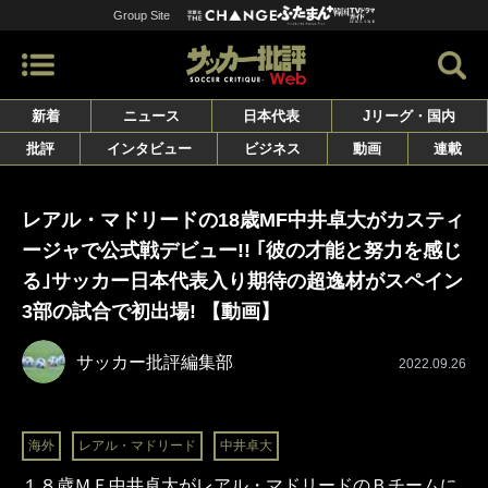
Group Site
新着
ニュース
日本代表
Jリーグ・国内
批評
インタビュー
ビジネス
動画
連載
レアル・マドリードの18歳MF中井卓大がカスティ
ージャで公式戦デビュー!! ｢彼の才能と努力を感じ
る｣サッカー日本代表入り期待の超逸材がスペイン
3部の試合で初出場! 【動画】
サッカー批評編集部
2022.09.26
海外
レアル・マドリード
中井卓大
１８歳ＭＦ中井卓大がレアル・マドリードのＢチームに