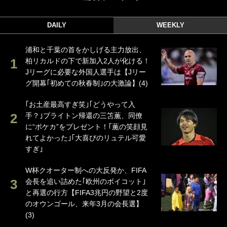
DAILY
WEEKLY
浦和と千葉の首をかしげる主力放出、
柏リカルドの下で新加入2人が化ける！
Jリーグに必要な外国人選手は【Jリー
グ開幕｢初めての秋春制｣の大激論】(4)
｢お土産最高すぎ笑｣｢どうやって入
手？｣ブライトン帰還の三笘薫、同僚
に“ポケカ”をプレゼント！｢薫の笑顔見
れてよかった｣｢大喜びのリュテル可愛
すぎ｣
W杯クオーター制への大反発か、FIFA
会長を追い詰めた｢欧州のボイコット｣
と再選の行方【FIFA3兆円の野望と2度
のオウンゴール、来年3月の会長選】
(3)