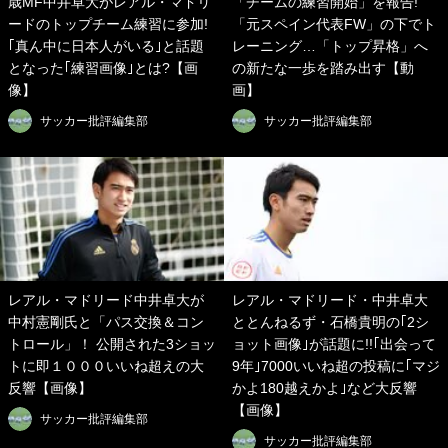
歳MF中井卓大がレアル・マドリ
「チームの練習開始」を報告!
ードのトップチーム練習に参加!
「元スペイン代表FW」の下でト
｢真ん中に日本人がいる｣と話題
レーニング…「トップ昇格」へ
となった｢練習画像｣とは?【画
の新たな一歩を踏み出す【動
像】
画】
サッカー批評編集部
サッカー批評編集部
レアル・マドリード中井卓大が
レアル・マドリード・中井卓大
中村憲剛氏と「パス交換＆コン
ととんねるず・石橋貴明の｢2シ
トロール」！ 公開された3ショッ
ョット画像｣が話題に!!｢出会って
トに即１０００いいね超えの大
9年｣7000いいね超の投稿に｢マジ
反響【画像】
かよ180越えかよ｣など大反響
【画像】
サッカー批評編集部
サッカー批評編集部