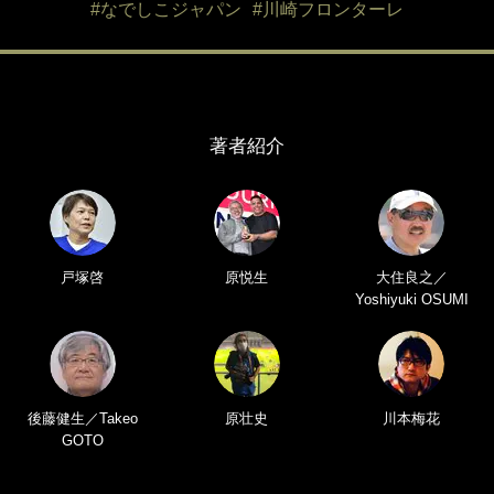
#なでしこジャパン
#川崎フロンターレ
著者紹介
戸塚啓
原悦生
大住良之／
Yoshiyuki OSUMI
後藤健生／Takeo
原壮史
川本梅花
GOTO