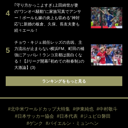
｢守り方かっこよすぎ｣上田綺世が妻
の“ワンオペ騒動”に家族写真でアンサ
ー！ボールも嫁の炎上も収める“神対
応”に新婚の板倉、久保、長友夫妻も
続々エール！
チョウ・キジェ就任レッズの吉凶、主
力流出が止まらない横浜FM、町田の補
強にアッパレ！ランコ京都は面白くな
る！【Jリーグ開幕｢初めての秋春制｣の
大激論】(3)
ランキングをもっと見る
#北中米ワールドカップ大特集
#伊東純也
#中村敬斗
#日本サッカー協会
#日本代表
#ジュビロ磐田
#ゲンク
#バイエルン・ミュンヘン