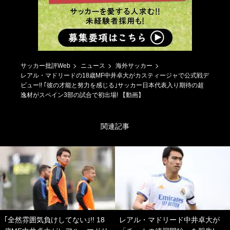
サッカー批評Web
ニュース
海外サッカー
レアル・マドリードの18歳MF中井卓大がカスティージャで公式戦デ
ビュー!! ｢彼の才能と努力を感じる｣サッカー日本代表入り期待の超
逸材がスペイン3部の試合で初出場! 【動画】
関連記事
｢全然雰囲気負けしてない｣!! 18
レアル・マドリード中井卓大が