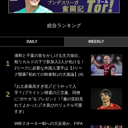
総合ランキング
DAILY
WEEKLY
浦和と千葉の首をかしげる主力放出、
柏リカルドの下で新加入2人が化ける！
Jリーグに必要な外国人選手は【Jリー
グ開幕｢初めての秋春制｣の大激論】(4)
｢お土産最高すぎ笑｣｢どうやって入
手？｣ブライトン帰還の三笘薫、同僚
に“ポケカ”をプレゼント！｢薫の笑顔見
れてよかった｣｢大喜びのリュテル可愛
すぎ｣
W杯クオーター制への大反発か、FIFA