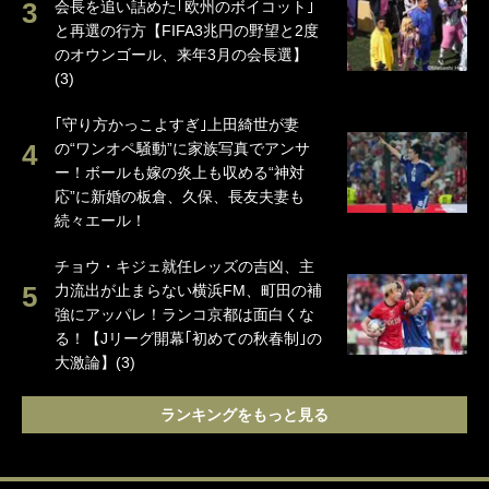
会長を追い詰めた｢欧州のボイコット｣
と再選の行方【FIFA3兆円の野望と2度
のオウンゴール、来年3月の会長選】
(3)
｢守り方かっこよすぎ｣上田綺世が妻
の“ワンオペ騒動”に家族写真でアンサ
ー！ボールも嫁の炎上も収める“神対
応”に新婚の板倉、久保、長友夫妻も
続々エール！
チョウ・キジェ就任レッズの吉凶、主
力流出が止まらない横浜FM、町田の補
強にアッパレ！ランコ京都は面白くな
る！【Jリーグ開幕｢初めての秋春制｣の
大激論】(3)
ランキングをもっと見る