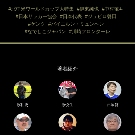
#北中米ワールドカップ大特集
#伊東純也
#中村敬斗
#日本サッカー協会
#日本代表
#ジュビロ磐田
#ゲンク
#バイエルン・ミュンヘン
#なでしこジャパン
#川崎フロンターレ
著者紹介
原壮史
原悦生
戸塚啓