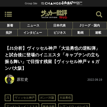
Group Site
新着
ニュース
日本代表
Jリーグ・国内
批評
インタビュー
ビジネス
動画
連載
【J1分析】ヴィッセル神戸「大迫勇也の逆転弾」
と試合後に登場のイニエスタ「キャプテンの立ち
振る舞い」で目指す残留【ヴィッセル神戸ｖｓガ
ンバ大阪】
原壮史
2022.09.19
J1
ヴィッセル神戸
ガンバ大阪
大迫勇也
アンドレス・イニエスタ
飯倉大樹
レアンドロ・ペレイラ