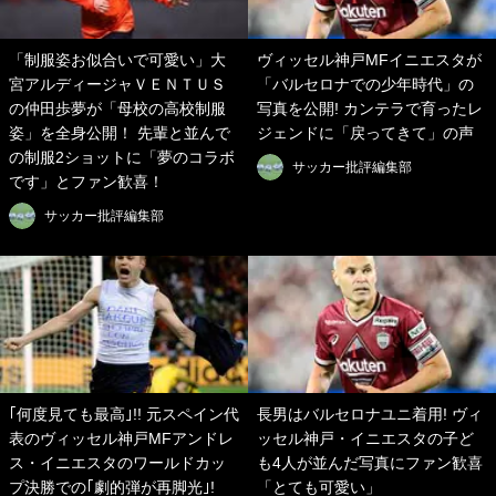
「制服姿お似合いで可愛い」大
ヴィッセル神戸MFイニエスタが
宮アルディージャＶＥＮＴＵＳ
「バルセロナでの少年時代」の
の仲田歩夢が「母校の高校制服
写真を公開! カンテラで育ったレ
姿」を全身公開！ 先輩と並んで
ジェンドに「戻ってきて」の声
の制服2ショットに「夢のコラボ
サッカー批評編集部
です」とファン歓喜！
サッカー批評編集部
｢何度見ても最高｣!! 元スペイン代
長男はバルセロナユニ着用! ヴィ
表のヴィッセル神戸MFアンドレ
ッセル神戸・イニエスタの子ど
ス・イニエスタのワールドカッ
も4人が並んだ写真にファン歓喜
プ決勝での｢劇的弾が再脚光｣!
「とても可愛い」