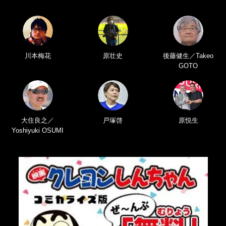
川本梅花
原壮史
後藤健生／Takeo
GOTO
大住良之／
戸塚啓
原悦生
Yoshiyuki OSUMI