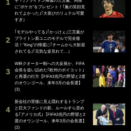
手？｣ブライトン帰還の三笘薫、同僚
に“ポケカ”をプレゼント！｢薫の笑顔見
れてよかった｣｢大喜びのリュテル可愛
すぎ｣
｢モデルやってる｣｢かっけぇ｣三笘薫が
ブライトン新ユニのモデルで完全復
活！“King”の帰還に｢チームから大歓迎
されてる｣｢元気な姿見れて…｣
W杯クオーター制への大反発か、FIFA
会長を追い詰めた｢欧州のボイコット｣
と再選の行方【FIFA3兆円の野望と2度
のオウンゴール、来年3月の会長選】
(3)
新会社の背後に見え隠れするトランプ
と巨大ファンドの影、ルールすら歪め
る｢アメリカ式｣【FIFA3兆円の野望と2
度のオウンゴール、来年3月の会長選】
(2)