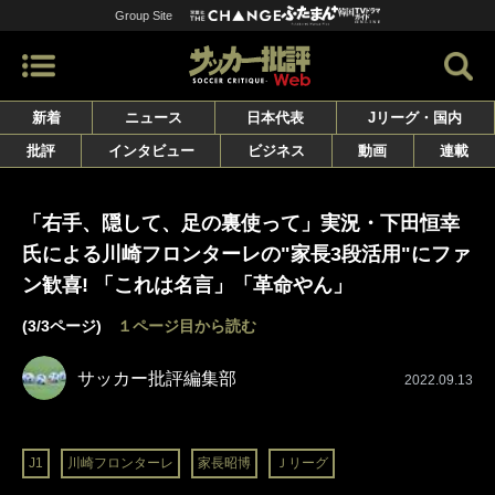
Group Site
新着
ニュース
日本代表
Jリーグ・国内
批評
インタビュー
ビジネス
動画
連載
「右手、隠して、足の裏使って」実況・下田恒幸
氏による川崎フロンターレの"家長3段活用"にファ
ン歓喜! 「これは名言」「革命やん」
(3/3ページ)
１ページ目から読む
サッカー批評編集部
2022.09.13
J1
川崎フロンターレ
家長昭博
Ｊリーグ