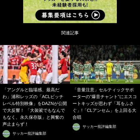
関連記事
「アングルと臨場感、最高だ
「音量注意」セルティックサポ
わ」浦和レッズの「ACLピッチ
ーターの”爆音チャント”にエスコ
レベル特別映像」をDAZNが公開
ートキッズが思わず「耳をふさ
で大反響！ 「大袈裟でもなんで
ぐ」!「CLアンセム」を上回る大
もなく、永久保存版」と興奮の
合唱
声止まらず！
サッカー批評編集部
サッカー批評編集部