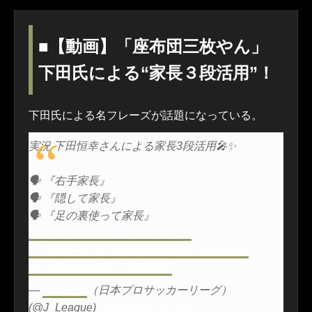
■【動画】「座布団三枚やん」
下田氏による“家長３段活用”！
下田氏による名フレーズが話題になっている。
実況 下田恒幸さんによる家長3段活用🎤✨
🗣 『右手家長』
🗣 『隠して家長』
🗣 『足の裏使って家長』
@frontale_staff
@tsuneyukishimo
#ワッキーチョイス
https://t.co/jTJVXPWSER
pic.twitter.com/ykCVOFeHKh
—
Ｊリーグ
（日本プロサッカーリーグ）
(@J_League)
September 12, 2022