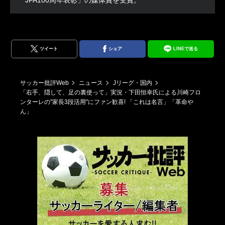
ツイート
シェア
LINEで送る
サッカー批評Web
ニュース
Jリーグ・国内
「右手、隠して、足の裏使って」実況・下田恒幸氏による川崎フロ
ンターレの"家長3段活用"にファン歓喜! 「これは名言」「革命や
ん」