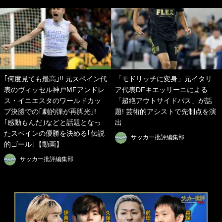
｢何度見ても最高｣!! 元スペイン代
「モドリッチに変身」元イタリ
表のヴィッセル神戸MFアンドレ
ア代表DFキエッリーニによる
ス・イニエスタのワールドカッ
「超絶アウトサイドパス」が話
プ決勝での｢劇的弾が再脚光｣!
題! 芸術的アシストで先制点を演
｢感動もんだ｣などと話題となっ
出
たスペインの優勝を決める｢伝説
サッカー批評編集部
的ゴール｣【動画】
サッカー批評編集部