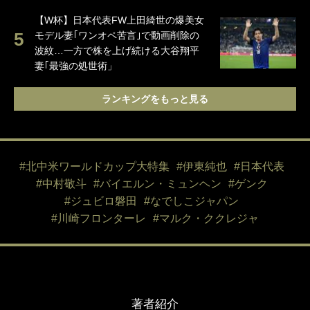
【W杯】日本代表FW上田綺世の爆美女
モデル妻｢ワンオペ苦言｣で動画削除の
波紋…一方で株を上げ続ける大谷翔平
妻｢最強の処世術」
ランキングをもっと見る
#北中米ワールドカップ大特集
#伊東純也
#日本代表
#中村敬斗
#バイエルン・ミュンヘン
#ゲンク
#ジュビロ磐田
#なでしこジャパン
#川崎フロンターレ
#マルク・ククレジャ
著者紹介