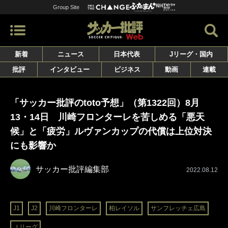
Group Site
新着
ニュース
日本代表
Jリーグ・国内
批評
インタビュー
ビジネス
動画
連載
「サッカー批評のtoto予想」（第1322回）8月
13・14日 川崎フロンターレを苦しめる「悪天
候」と「疲労」ルヴァンカップの代償は上位対決
にも影響か
サッカー批評編集部
2022.08.12
J1
J2
川崎フロンターレ
柏レイソル
サンフレッチェ広島
Ｊリーグ