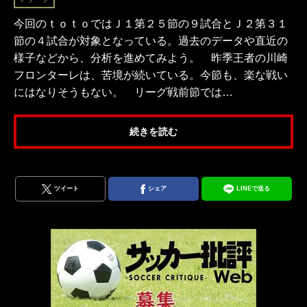
今回のｔｏｔｏではＪ１第２５節の９試合とＪ２第３１
節の４試合が対象となっている。過去のデータや直近の
様子などから、分析を進めてみよう。 昨季王者の川崎
フロンターレは、苦境が続いている。今節も、楽な戦い
にはなりそうもない。 リーグ戦前節では…
続きを読む
ツイート
シェア
LINEで送る