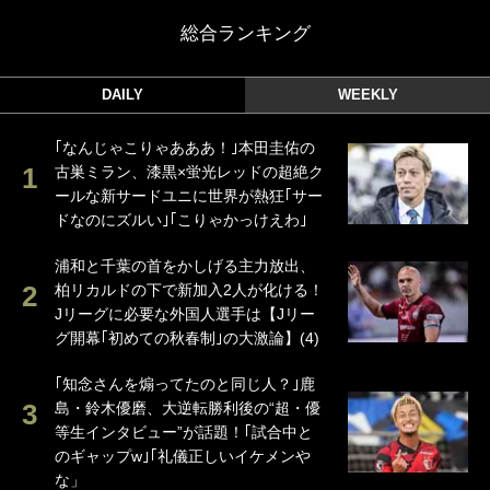
総合ランキング
DAILY
WEEKLY
｢なんじゃこりゃあああ！｣本田圭佑の
古巣ミラン、漆黒×蛍光レッドの超絶ク
ールな新サードユニに世界が熱狂｢サー
ドなのにズルい｣｢こりゃかっけえわ｣
浦和と千葉の首をかしげる主力放出、
柏リカルドの下で新加入2人が化ける！
Jリーグに必要な外国人選手は【Jリー
グ開幕｢初めての秋春制｣の大激論】(4)
｢知念さんを煽ってたのと同じ人？｣鹿
島・鈴木優磨、大逆転勝利後の“超・優
等生インタビュー”が話題！｢試合中と
のギャップw｣｢礼儀正しいイケメンや
な」