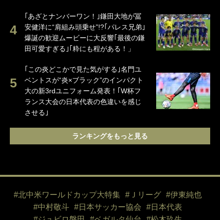
｢あざとナンバーワン！｣鎌田大地が冨
安健洋に“肩組み頭乗せ”!?｢パレス兄弟｣
爆誕の歓迎ムービーに大反響｢最後の鎌
田可愛すぎる｣｢粋にも程がある！」
｢この炎どこかで見た気がする｣名門ユ
ベントスが“炎×ブラック”のインパクト
大の新3rdユニフォーム発表！｢W杯フ
ランス大会の日本代表の色違いを感じ
させる｣
ランキングをもっと見る
#北中米ワールドカップ大特集
#Ｊリーグ
#伊東純也
#中村敬斗
#日本サッカー協会
#日本代表
#ジュビロ磐田
#ベガルタ仙台
#松木玖生