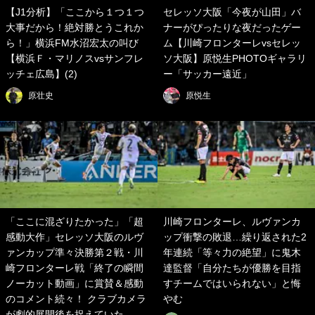
【J1分析】「ここから１つ１つ
セレッソ大阪「今夜が山田」バ
大事だから！絶対勝とうこれか
ナーがぴったりな夜だったゲー
ら！」横浜FM水沼宏太の叫び
ム【川崎フロンターレvsセレッ
【横浜Ｆ・マリノスvsサンフレ
ソ大阪】原悦生PHOTOギャラリ
ッチェ広島】(2)
ー「サッカー遠近」
原壮史
原悦生
「ここに混ざりたかった」「超
川崎フロンターレ、ルヴァンカ
感動大作」セレッソ大阪のルヴ
ップ衝撃の敗退…繰り返された2
ァンカップ準々決勝第２戦・川
年連続「等々力の絶望」に鬼木
崎フロンターレ戦「終了の瞬間
達監督「自分たちが優勝を目指
ノーカット動画」に賞賛＆感動
すチームではいられない」と悔
のコメント続々！ クラブカメラ
やむ
が劇的展開後を捉えていた