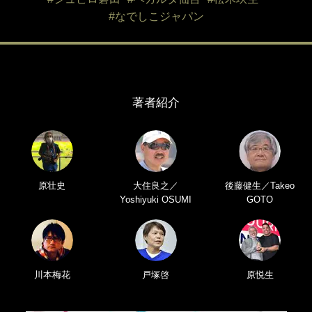
#なでしこジャパン
著者紹介
原壮史
大住良之／
後藤健生／Takeo
Yoshiyuki OSUMI
GOTO
川本梅花
戸塚啓
原悦生