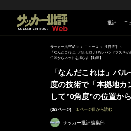
批評
ニ
Jリーグ
戦術
注目選手
海外サッ
監督
マネー
チームマ
日本代表
サッカー批評Web
ニュース
注目選手
「なんだこれは」バルセロナFWレバンドフスキが高
位置からネットを揺らす【動画】
「なんだこれは」バル
度の技術で「本拠地カン
して”0角度”の位置か
(3/3ページ)
１ページ目から読む
サッカー批評編集部