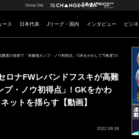
Group Site
ュース
日本代表
Jリーグ・国内
インタビュー
ビジネ
・国内
カー
ネジメント
Jリーグ・国内
戦術
注目選手
海外サッカー
監督
マネー
チームマネジメント
日本代表
難度の技術で「本拠地カンプ・ノウ初得点」! GKをかわして”0角度”の
セロナFWレバンドフスキが高難
プ・ノウ初得点」! GKをかわ
らネットを揺らす【動画】
2022.08.08