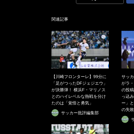
関連記事
【川崎フロンターレ】99分に
サッカ
「足がつったDFジェジエウ」
がラ・
が決勝弾！ 横浜F・マリノス
の投稿
とのハイレベルな熱戦を分け
っ込み
たのは「覚悟と勇気」
ー」と
の失敗
サッカー批評編集部