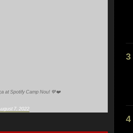
arça at Spotify Camp Nou! 💙❤️
ugust 7, 2022