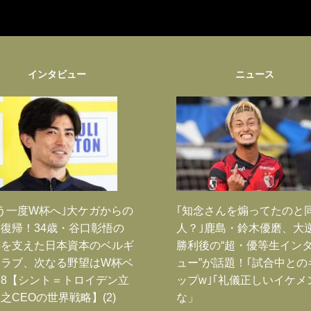
インタビュー
ニュース
う一度W杯へ｣大ケガからの
｢知念さんを煽ってたのと
復帰！34歳・谷口彰悟の
人？｣鹿島・鈴木優磨、大
跡を支えた日本資本のベルギ
勝利後の“超・優等生イン
クラブ、次なる野望はW杯ベ
ュー”が話題！｢試合中との
8【シント＝トロイデン立
ップw｣｢礼儀正しいイケメ
之CEOの世界戦略】(2)
な」