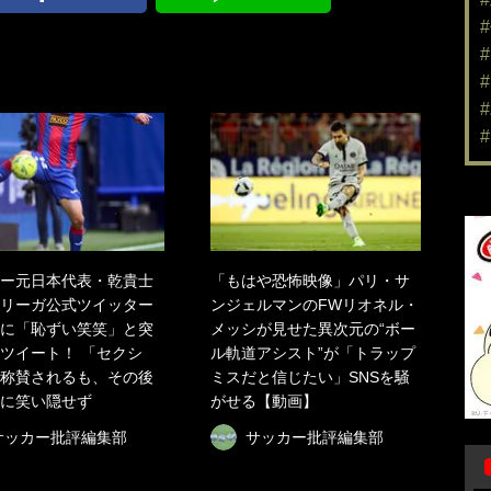
ー元日本代表・乾貴士
「もはや恐怖映像」パリ・サ
リーガ公式ツイッター
ンジェルマンのFWリオネル・
に「恥ずい笑笑」と突
メッシが見せた異次元の“ボー
ツイート！ 「セクシ
ル軌道アシスト”が「トラップ
称賛されるも、その後
ミスだと信じたい」SNSを騒
に笑い隠せず
がせる【動画】
サッカー批評編集部
サッカー批評編集部