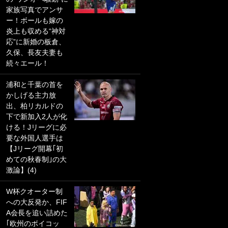
家族写真でアンサ
PKにイタリア代表
ー！ボールも嫁の
GKも成す術なし！
炎上も収める“神対
｢ノーチャンスすぎ
応”に新婚の板倉、
るわ｣｢綺世のPKの
久保、長友夫妻も
上手さは世界屈指
続々エール！
かも｣
浦和と千葉の首を
｢また敬斗が魚に
かしげる主力放
笑｣菅原由勢がW杯
出、柏リカルドの
戦士の夏休み秘蔵
下で新加入2人が化
ショット公開！ 川
ける！Jリーグに必
口春奈と結婚のモ
要な外国人選手は
テ男も登場で｢写真
【Jリーグ開幕｢初
全部楽しそう｣｢タ
めての秋春制｣の大
ケの水中かわいす
激論】(4)
ぎる」
W杯クオーター制
｢セカンドで決まり
への大反発か、FIF
だな｣19歳の日本代
A会長を追い詰めた
表MFが加入したス
｢欧州のボイコッ
ペイン名門、“地中