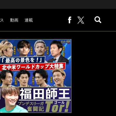
ス
動画
連載
熊崎敬の「路地から始まる処世術」
下田恒幸の「10倍面白くなるサッカー中継の見方」
サッカー批評PHOTOギャラリー「ピッチの焦点」
後藤健生の「蹴球放浪記」
原悦生PHOTOギャラリー「サッカー遠近」
「だれかに言いたくなる記録」
福田師王「ブンデスリーガ奮闘記 Tor!」
大住良之の「この世界のコーナーエリアから」