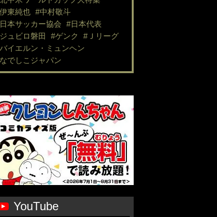
#伊東純也
#中村敬斗
#日本サッカー協会
#日本代表
#ジュビロ磐田
#ゲンク
#Ｊリーグ
#バイエルン・ミュンヘン
#なでしこジャパン
YouTube