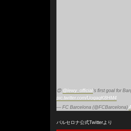
😍
@lewy_official
's first goal for B
pic.twitter.com/UoqaqK8HM4
— FC Barcelona (@FCBarcelona)
A
バルセロナ公式Twitterより