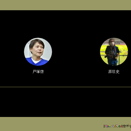
戸塚啓
原壮史