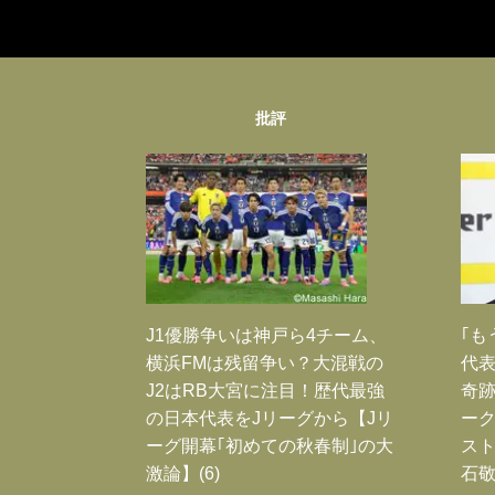
批評
J1優勝争いは神戸ら4チーム、
｢も
横浜FMは残留争い？大混戦の
代表
J2はRB大宮に注目！歴代最強
奇
の日本代表をJリーグから【Jリ
ー
ーグ開幕｢初めての秋春制｣の大
スト
激論】(6)
石敬