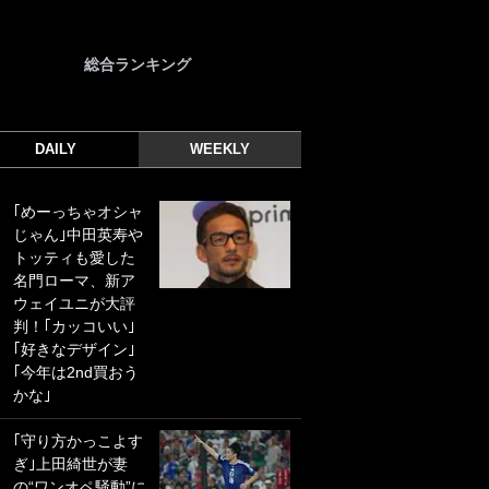
総合ランキング
DAILY
WEEKLY
｢めーっちゃオシャ
｢光の速さじゃん｣
じゃん｣中田英寿や
｢えっぐいミドル｣
トッティも愛した
ドイツ名門移籍の
名門ローマ、新ア
日本代表23歳ボラ
ウェイユニが大評
ンチ、移籍後初ゴ
判！｢カッコいい｣
ールに驚愕！｢見た
｢好きなデザイン｣
事ないシュートや｣
｢今年は2nd買おう
｢聡がどんどん遠く
かな｣
なっていく」
｢守り方かっこよす
｢誰が止めれんねん
ぎ｣上田綺世が妻
w｣フェイエ上田綺
の“ワンオペ騒動”に
世の“神コース”弾丸