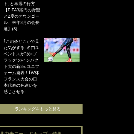
ト｣と再選の行方
海の夕日”新アウェ
【FIFA3兆円の野望
イユニに大反響｢か
と2度のオウンゴー
っこよすぎ｣｢革新
ル、来年3月の会長
的｣｢ソソられる！｣
選】(3)
｢お土産最高すぎ
｢この炎どこかで見
笑｣｢どうやって入
た気がする｣名門ユ
手？｣ブライトン帰
ベントスが“炎×ブ
還の三笘薫、同僚
ラック”のインパク
に“ポケカ”をプレゼ
ト大の新3rdユニフ
ント！｢薫の笑顔見
ォーム発表！｢W杯
れてよかった｣｢大
フランス大会の日
喜びのリュテル可
本代表の色違いを
愛すぎ｣
感じさせる｣
ランキングをも
ランキングをもっと見る
#北中米ワールドカップ大特集